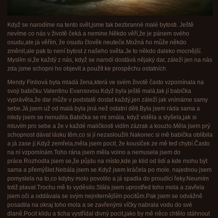
Když se narodíme na tento svět,jsme tak bezbranné malé bytosti. Ještě
nevíme co nás v životě čeká a nemine.Někdo věří,že je pánem svého
osudu,ale já věřím, že osudu člověk neuteče.Možná ho může někdo
změnit,ale pak to není bytost z našeho světa.Je to někdo daleko mocnější.
Myslím si,že každý z nás, když se narodí dostává nějaký dar, záleží jen na nás
zda jsme schopni ho objevit a použít ke prospěchu ostatních.
Mendy Finliová byla mladá žena,která ve svém životě často vzpomínala na
svoji babičku Valentinu Evansovou.Když byla ještě malá,tak jí babička
vyprávěla,že dar může v podstatě dostat každý,jen záleží jak vnímáme samy
sebe.Já jsem už od malá byla jiná než ostatní děti.Byla jsem ráda sama a
nikdy jsem se nenudila.Babička se mi smála, když viděla a slyšela,jak si
mluvím pro sebe a že v každé maličkosti vidím zázrak a kouzlo.Měla jsem prý
schopnost dávat lásku těm,co si jí nezasloužili.Nakonec si mě babička oblíbila
a já zase jí.Když zemřela,měla jsem pocit, že kousíček ze mě teď chybí.Často
na ní vzpomínám.Toho rána jsem měla volno a nemusela jsem do
práce.Rozhodla jsem se,že půjdu na místo,kde je klid od lidí a kde mohu být
sama a přemýšlet.Nebála jsem se.Když jsem kráčela po mole, najednou jsem
pomyslela na to,co kdyby molo povolilo a já spadla do proudící řeky.Neumím
totiž plavat.Trochu mě to vyděsilo.Stála jsem uprostřed toho mola a zavřela
jsem oči a oddávala se svým nejniternějším pocitům.Pak jsem se odvážně
posadila na okraj toho mola a se zavřenými víčky nabrala vodu do své
dlaně.Pocit klidu a ticha vystřídal divný pocit,jako by mě něco chtělo stáhnout