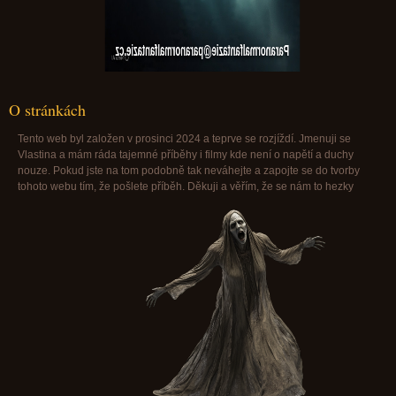
Paranormalfantazie@paranormalfantazie.cz
O stránkách
Tento web byl založen v prosinci 2024 a teprve se rozjíždí. Jmenuji se
Vlastina a mám ráda tajemné příběhy i filmy kde není o napětí a duchy
nouze. Pokud jste na tom podobně tak neváhejte a zapojte se do tvorby
tohoto webu tím, že pošlete příběh. Děkuji a věřím, že se nám to hezky