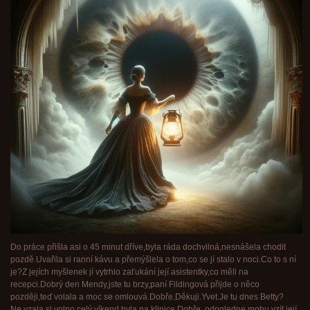
Do práce přišla asi o 45 minut dříve,byla ráda dochvilná,nesnášela chodit
pozdě.Uvařila si ranní kávu a přemýšlela o tom,co se jí stalo v noci.Co to s ní
je?Z jejích myšlenek jí vytrhlo zaťukání její asistentky,co měli na
recepci.Dobrý den Mendy,jste tu brzy,paní Fildingová přijde o něco
později,teď volala a moc se omlouvá.Dobře.Děkuji.Yvet.Je tu dnes Betty?
Ne,vzala si volno,celý víkend byla na klinice.Dobře, odpoledne mohu vzít její