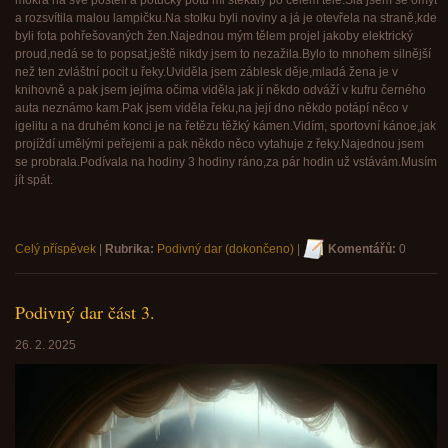
mokrá na své posteli a potůčky potu mi stékaly po celém těle.Šla jsem se omýt
a rozsvítila malou lampičku.Na stolku byli noviny a já je otevřela na straně,kde
byli fota pohřešovaných žen.Najednou mým tělem projel jakoby elektrický
proud,nedá se to popsat,ještě nikdy jsem to nezažila.Bylo to mnohem silnější
než ten zvláštní pocit u řeky.Uviděla jsem záblesk děje,mladá žena je v
knihovně a pak jsem jejíma očima viděla jak jí někdo odváží v kufru černého
auta neznámo kam.Pak jsem viděla řeku,na její dno někdo potápí něco v
igelitu a na druhém konci je na řetězu těžký kámen.Vidím, sportovní kánoe,jak
projíždí umělými peřejemi a pak někdo něco vytahuje z řeky.Najednou jsem
se probrala.Podívala na hodiny 3 hodiny ráno,za pár hodin už vstávám.Musím
jít spát.
Celý příspěvek
|
Rubrika:
Podivný dar (dokončeno)
|
Komentářů:
0
Podivný dar část 3.
26. 2. 2025