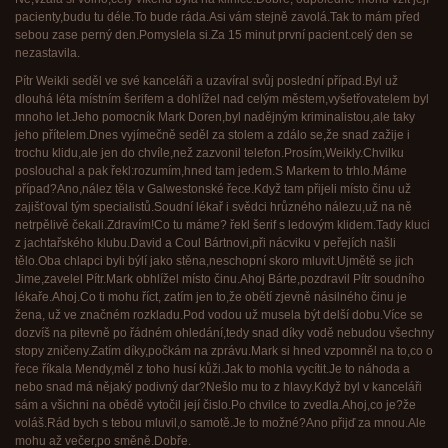
pacienty,budu tu déle.To bude ráda.Asi vám stejně zavolá.Tak to mám před
sebou zase perný den.Pomyslela si.Za 15 minut první pacient.celý den se
nezastavila.
Pítr Weikli seděl ve své kanceláři a uzavíral svůj poslední případ.Byl už
dlouhá léta místním šerifem a dohlížel nad celým městem,vyšetřovatelem byl
mnoho let.Jeho pomocník Mark Doren,byl nadějným kriminalistou,ale taky
jeho přítelem.Dnes vyjímečně seděl za stolem a zdálo se,že snad zažije i
trochu klidu,ale jen do chvíle,než zazvonil telefon.Prosím,Weikly.Chvilku
poslouchal a pak řekl:rozumím,hned tam jedem.S Markem to trhlo.Máme
případ?Ano,nález těla v Galwestonské řece.Když tam přijeli místo činu už
zajišťoval tým specialistů.Soudní lékař i svědci hrůzného nálezu,už na ně
netrpělivě čekali.Zdravím!Co tu máme? řekl šerif s ledovým klidem.Tady kluci
z jachtařského klubu.David a Coul Bártnovi,při nácviku v peřejích našli
tělo.Oba chlapci byli býlí jako stěna,neschopní skoro mluvit.Ujmětě se jich
Jime,zavelel Pítr.Mark obhlížel místo činu.Ahoj Bárte,pozdravil Pítr soudního
lékaře.Ahoj.Co ti mohu říct, zatím jen to,že obětí zjevně násilného činu je
žena, už ve značném rozkladu.Pod vodou už musela být delší dobu.Více se
dozvíš na pitevně po řádném ohledání,tedy snad díky vodě nebudou všechny
stopy zničeny.Zatím díky,počkám na zprávu.Mark si hned vzpomněl na to,co o
řece říkala Mendy,měl z toho husí kůži.Jak to mohla vycítit.Je to náhoda a
nebo snad má nějaký podivný dar?Nešlo mu to z hlavy.Když byl v kanceláři
sám a všichni na obědě vytočil její čislo.Po chvilce to zvedla.Ahoj,co je?že
voláš.Rád bych s tebou mluvil,o samotě.Je to možné?Ano přijď za mnou.Ale
mohu až večer,po směně.Dobře.