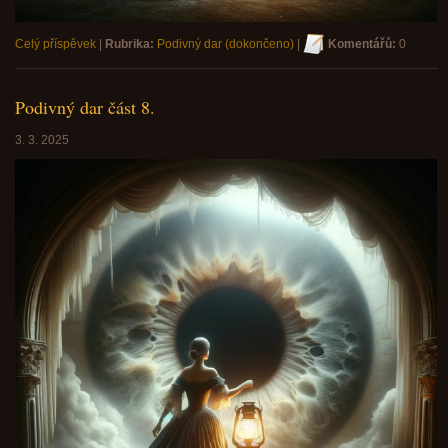
Celý příspěvek
|
Rubrika:
Podivný dar (dokončeno)
|
Komentářů:
0
Podivný dar část 8.
3. 3. 2025