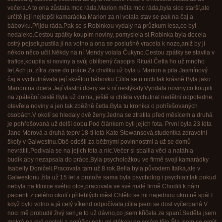
večera.A to ona zůstala moc ráda.Marion měla moc ráda,byla sice starší,ale
určitě její nejlepší kamarádka.Marion za ní volala stav se pak na čaj a
bábovku.Přijdu ráda.Pak se s Robinkou vydaly na průzkum lesa,co byl
nedaleko.Cestou zpátky koupím noviny, pomyslela si.Robinka byla docela
ostrý pejsek,pustila jí na volno a ona se poslušně vracela k noze,aniž by jí
někdo něco učil.Někdy na ní Mendy volala Čukyno.Cestou zpátky se stavila v
trafice,koupila si noviny a svůj oblíbený časopis Rituál.Četla ho už mnoho
let.Ach jo, zítra zase do práce.Za chvilku už byla u Marion a pila Jasmínový
čaj a vychutnávala její skvělou bábovku.Cítila se u nich tak krásně.Byla jako
Marionina dcera.Její vlastní dcery se s ní nestýkaly.Vyndala noviny,co koupili
na zpáteční cestě.Byla už doma, ještě si chtěla vychutnat nedělní odpoledne,
otevřela noviny a jen tak zběžně četla.Byla tu kronika o pohřešovaných
osobách.V okolí se hledaly dvě ženy.Jedna se ztratila před měsícem a druhá
je pohřešovaná už delší dobu.Pod článkem byli jejich fota. První byla 23 léta
Jane Mórová a druhá teprv 18-ti letá Kate Stewansová,studentka zdravotní
školy v Galwestnu.Obě odešli za běžnými povinnostmi a už se domů
nevrátili.Podívala se na jejich fota a nic.Večer si sbalila věci a natáhla
budík,aby nezapsala do práce.Byla psycholožkou ve firmě svojí kamarádky
Isabelly Doničeli.Pracovala tam už 8 rok.Bella byla původem Italka,ale v
Galwestonu žila už 15 let a protože sama byla psycholog i psychiatr,tak pokud
nebyla na klinice svého otce,pracovala ve své malé firmě.Chodili k nám
pacienti z celého okolí i přilehlých měst.Chtělo se mi najednou ukrutně spát.I
když bylo volno a já celý víkend odpočívala,cítila jsem se dost vyčerpaná.V
noci mě probudil živý sen,je to už dávno,co jsem křičela ze spaní.Seděla jsem