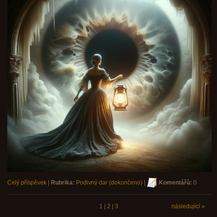
Celý příspěvek
|
Rubrika:
Podivný dar (dokončeno)
|
Komentářů:
0
1
|
2
|
3
následující »