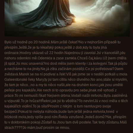
Bylo už hodně po 20 hodině.Mám ještě čekat?No v nejhorším případě tu
přespím.Ještě,že je tu lékařský pokoj,ještě z dob,kdy tu byla jiná
ordinace.Hodiny ukázali už 22 hodin.Najednou jí zavolal.Jsi v kanceláři,jdu
nahoru odemkni mě.Odemkla a zase zamkla.Chceš čaj,kávu.Už jsem chtěla
jít spát.Jsi moc unavená?no dost měla jsem klienty i za kolegyní.Tak já půjdu
a necháme to na jindy.Ne,já zítra začínám později.Co jsi potřeboval?Jsem
zvědavá.Marek se na ní podíval a řekl:Víš jak jsme se v neděli potkali u mola
Galwestonské řeky Mary,ty jsi tam cítila něco divného.No ano,stále si myslím,
že tam je něco...no a my to něco našli,ale na druhém konci,jak jsou umělé
peřeje pro kajakáře.Ale nech si to opravdu pro sebe,jinak mě vyhodí z
práce.To mi nemusíš říkat! Nejsem drbna.Vodaři našli mrtvolu.Byla zaklíněná
u výpustě.To je hrůza!!!Řekni,jak jsi to věděla?To nevím!Já v noci měla o těch
kajakářích vidění.To je síla!Prosím z nikým o tom nemluv,pro svoje
bezpečí.Pokud to nebyla náhoda,bude tam ještě jedna mrtvola,hned v
blízkosti mola,tedy spíše pod ním.Řekla vzrušeně.Jedeš domů?Ne, přespím
tu v doktorském pokoji.Zůstaň tu.Jsou tam dvě postele.Tak tedy zůstanu.Máš
strach????Jo mám,buď prosím se mnou.