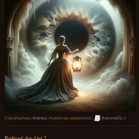
Celý příspěvek
|
Rubrika:
Podivný dar (dokončeno)
|
Komentářů:
0
Podivný dar část 7.