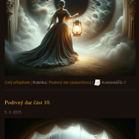
Celý příspěvek
|
Rubrika:
Podivný dar (dokončeno)
|
Komentářů:
0
Podivný dar část 10.
5. 3. 2025