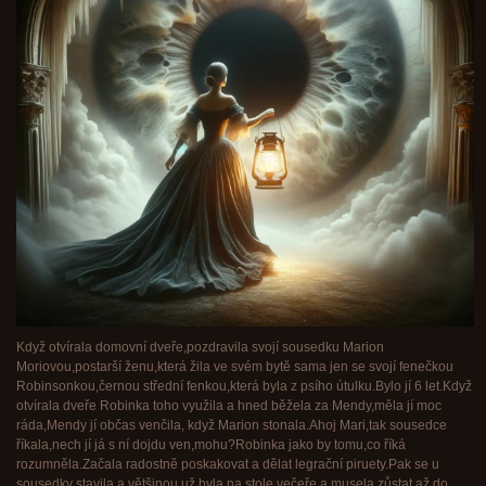
Když otvírala domovní dveře,pozdravila svojí sousedku Marion
Moriovou,postarší ženu,která žila ve svém bytě sama jen se svojí fenečkou
Robinsonkou,černou střední fenkou,která byla z psího útulku.Bylo jí 6 let.Když
otvírala dveře Robinka toho využila a hned běžela za Mendy,měla jí moc
ráda,Mendy jí občas venčila, když Marion stonala.Ahoj Mari,tak sousedce
říkala,nech jí já s ní dojdu ven,mohu?Robinka jako by tomu,co říká
rozumněla.Začala radostně poskakovat a dělat legrační piruety.Pak se u
sousedky stavila a většinou už byla na stole večeře a musela zůstat až do