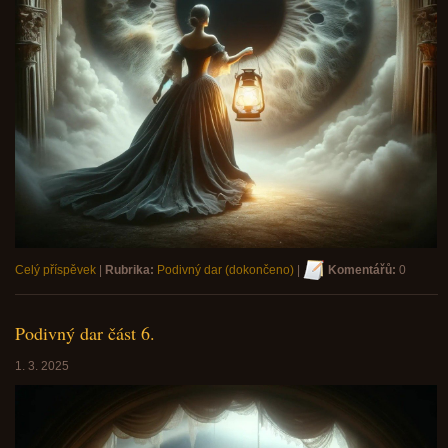
Celý příspěvek
|
Rubrika:
Podivný dar (dokončeno)
|
Komentářů:
0
Podivný dar část 6.
1. 3. 2025