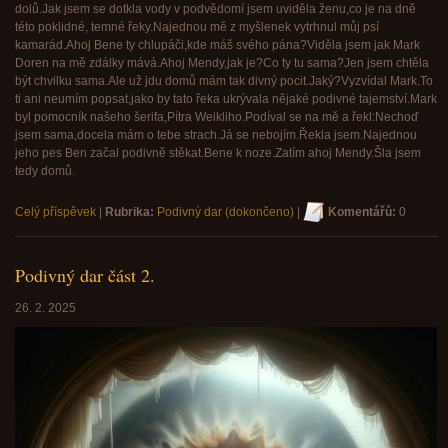
dolů.Jak jsem se dotkla vody v podvědomí jsem uviděla ženu,co je na dně
této poklidné, temné řeky.Najednou mě z myšlenek vytrhnul můj psí
kamarád.Ahoj Bene ty chlupáči,kde máš svého pána?Viděla jsem jak Mark
Doren na mě zdálky mává.Ahoj Mendy,jak je?Co ty tu sama?Jen jsem chtěla
být chvilku sama.Ale už jdu domů mám tak divný pocit.Jaký?Vyzvídal Mark.To
ti ani neumím popsat,jako by tato řeka ukrývala nějaké podivné tajemství.Mark
byl pomocník našeho šerifa,Pítra Weikliho.Podíval se na mě a řekl:Nechoď
jsem sama,docela mám o tebe strach.Já se nebojím.Řekla jsem.Najednou
jeho pes Ben začal podivně stěkat.Bene k noze.Zatím ahoj Mendy.Šla jsem
tedy domů.
Celý příspěvek
|
Rubrika:
Podivný dar (dokončeno)
|
Komentářů:
0
Podivný dar část 2.
26. 2. 2025