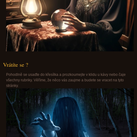
Vrátíte se ?
Pohodlně se usaďte do křesílka a prozkoumejte v klidu u kávy nebo čaje
všechny rubriky. Věříme, že něco vás zaujme a budete se vracet na tyto
stránky.