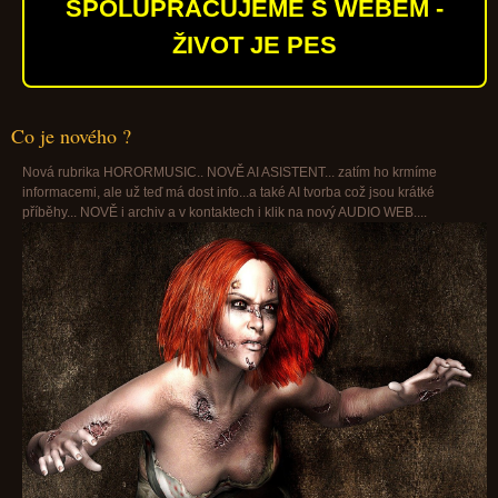
SPOLUPRACUJEME S WEBEM -
ŽIVOT JE PES
Co je nového ?
Nová rubrika HORORMUSIC.. NOVĚ AI ASISTENT... zatím ho krmíme
informacemi, ale už teď má dost info...a také AI tvorba což jsou krátké
příběhy... NOVĚ i archiv a v kontaktech i klik na nový AUDIO WEB....