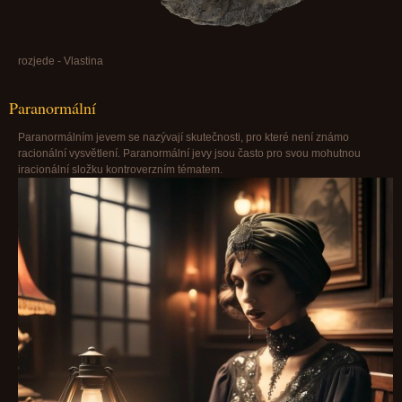
rozjede - Vlastina
Paranormální
Paranormálním jevem se nazývají skutečnosti, pro které není známo
racionální vysvětlení. Paranormální jevy jsou často pro svou mohutnou
iracionální složku kontroverzním tématem.