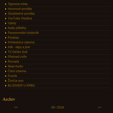
Tajemná místa
Hororové povídky
Strašidelné povídky
YouTube Vlastina
Výlety
Naše příběhy
Paranormální dotazník
Pixabay
Pohlednice zdarma
Alík - vtipy a jiné
TV Déčko živě
Předveď zvíře
Recepty
Moje Audio
Čtení zdarma
Puzzle
Život je pes
BLOGGER U KRBU
Archiv
<<
08 /
2026
>>