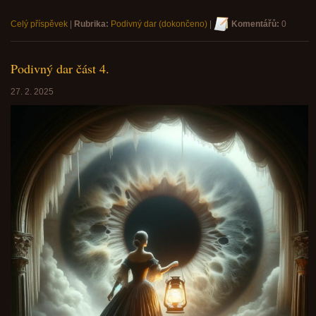
Celý příspěvek
|
Rubrika:
Podivný dar (dokončeno)
|
Komentářů:
0
Podivný dar část 4.
27. 2. 2025