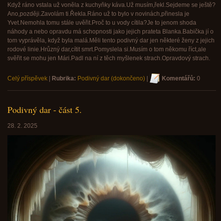
Když ráno vstala už voněla z kuchyňky káva.Už musím,řekl.Sejdeme se ještě?
Ano,později.Zavolám ti.Řekla.Ráno už to bylo v novinách,přinesla je
Yvet.Nemohla tomu stále uvěřit.Proč to u vody cítila?Je to jenom shoda
náhody a nebo opravdu má schopnosti jako jejich prateta Blanka.Babička jí o
tom vyprávěla, když byla malá.Měli tento podivný dar jen některé ženy z jejich
rodové linie.Hrůzný dar,cítit smrt.Pomyslela si.Musím o tom někomu říct,ale
svěřit se mohu jen Mári.Padl na ní z těch myšlenek strach.Opravdový strach.
Celý příspěvek
|
Rubrika:
Podivný dar (dokončeno)
|
Komentářů:
0
Podivný dar - část 5.
28. 2. 2025