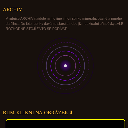
ARCHIV
V rubrice ARCHIV najdete mimo jiné i mojí sbírku minerálů, básně a mnoho
dalšího... Do této rubriky dáváme starší a nebo již neaktuální příspěvky...ALE
ROZHODNĚ STOJÍ ZA TO SE PODÍVAT...
BUM-KLIKNI NA OBRÁZEK ⬇️