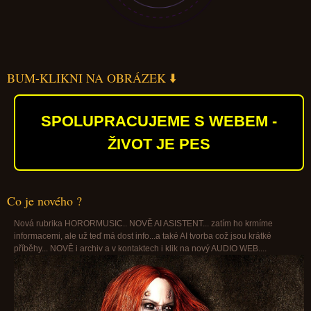
BUM-KLIKNI NA OBRÁZEK ⬇️
SPOLUPRACUJEME S WEBEM -
ŽIVOT JE PES
Co je nového ?
Nová rubrika HORORMUSIC.. NOVĚ AI ASISTENT... zatím ho krmíme
informacemi, ale už teď má dost info...a také AI tvorba což jsou krátké
příběhy... NOVĚ i archiv a v kontaktech i klik na nový AUDIO WEB....