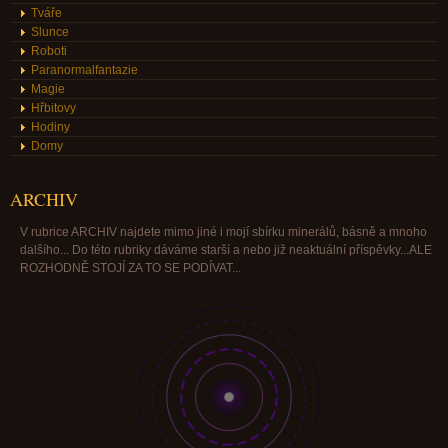
Tváře
Slunce
Roboti
Paranormalfantazie
Magie
Hřbitovy
Hodiny
Domy
ARCHIV
V rubrice ARCHIV najdete mimo jiné i mojí sbírku minerálů, básně a mnoho
dalšího... Do této rubriky dáváme starší a nebo již neaktuální příspěvky...ALE
ROZHODNĚ STOJÍ ZA TO SE PODÍVAT...