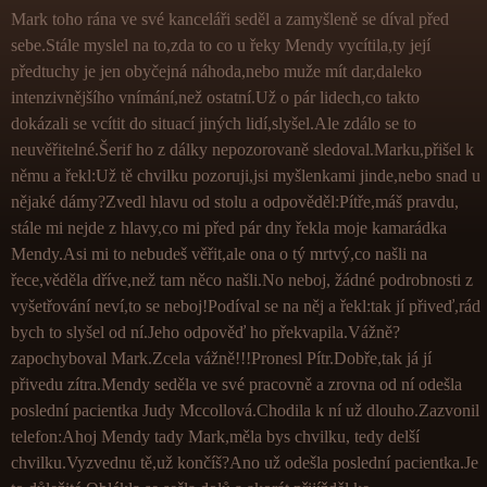
Mark toho rána ve své kanceláři seděl a zamyšleně se díval před
sebe.Stále myslel na to,zda to co u řeky Mendy vycítila,ty její
předtuchy je jen obyčejná náhoda,nebo muže mít dar,daleko
intenzivnějšího vnímání,než ostatní.Už o pár lidech,co takto
dokázali se vcítit do situací jiných lidí,slyšel.Ale zdálo se to
neuvěřitelné.Šerif ho z dálky nepozorovaně sledoval.Marku,přišel k
němu a řekl:Už tě chvilku pozoruji,jsi myšlenkami jinde,nebo snad u
nějaké dámy?Zvedl hlavu od stolu a odpověděl:Pítře,máš pravdu,
stále mi nejde z hlavy,co mi před pár dny řekla moje kamarádka
Mendy.Asi mi to nebudeš věřit,ale ona o tý mrtvý,co našli na
řece,věděla dříve,než tam něco našli.No neboj, žádné podrobnosti z
vyšetřování neví,to se neboj!Podíval se na něj a řekl:tak jí přiveď,rád
bych to slyšel od ní.Jeho odpověď ho překvapila.Vážně?
zapochyboval Mark.Zcela vážně!!!Pronesl Pítr.Dobře,tak já jí
přivedu zítra.Mendy seděla ve své pracovně a zrovna od ní odešla
poslední pacientka Judy Mccollová.Chodila k ní už dlouho.Zazvonil
telefon:Ahoj Mendy tady Mark,měla bys chvilku, tedy delší
chvilku.Vyzvednu tě,už končíš?Ano už odešla poslední pacientka.Je