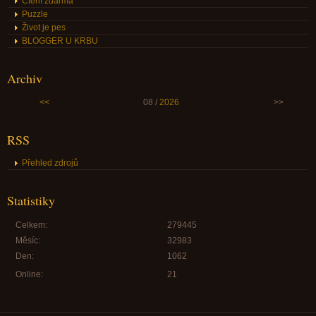
Čtení zdarma
Puzzle
Život je pes
BLOGGER U KRBU
Archiv
<<
08 /
2026
>>
RSS
Přehled zdrojů
Statistiky
Celkem:
279445
Měsíc:
32983
Den:
1062
Online:
21