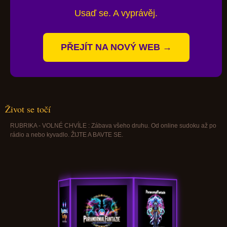
Usaď se. A vyprávěj.
PŘEJÍT NA NOVÝ WEB →
Život se točí
RUBRIKA - VOLNÉ CHVÍLE : Zábava všeho druhu. Od online sudoku až po
rádio a nebo kyvadlo. ŽIJTE A BAVTE SE.