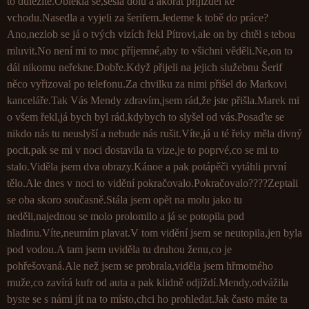
to důležité.Oblékla se,sešla dolů a akorát přijížděl ke
vchodu.Nasedla a vyjeli za šerifem.Jedeme k tobě do práce?
Ano,nezlob se já o tvých vizích řekl Pítrovi,ale on by chtěl s tebou
mluvit.No není mi to moc příjemné,aby to všichni věděli.Ne,on to
dál nikomu neřekne.Dobře.Když přijeli na jejich služebnu Šerif
něco vyřizoval po telefonu.Za chvilku za nimi přišel do Markovi
kanceláře.Tak Vás Mendy zdravím,jsem rád,že jste přišla.Marek mi
o všem řekl,já bych byl rád,kdybych to slyšel od vás.Posaďte se
nikdo nás tu neuslyší a nebude nás rušit.Víte,já u té řeky měla divný
pocit,pak se mi v noci dostavila ta vize,je to poprvé,co se mi to
stalo.Viděla jsem dva obrazy.Kánoe a pak potápěči vytáhli první
tělo.Ale dnes v noci to vidění pokračovalo.Pokračovalo????Zeptali
se oba skoro současně.Stála jsem opět na molu jako tu
neděli,najednou se molo prolomilo a já se potopila pod
hladinu.Víte,neumím plavat.V tom vidění jsem se neutopila,jen byla
pod vodou.A tam jsem uviděla tu druhou ženu,co je
pohřešovaná.Ale než jsem se probrala,viděla jsem hřmotného
muže,co zavírá kufr od auta a pak klidně odjíždí.Mendy,odvážila
byste se s námi jít na to místo,chci ho prohledat.Jak často máte ta