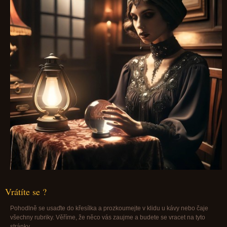
Vrátíte se ?
Pohodlně se usaďte do křesílka a prozkoumejte v klidu u kávy nebo čaje
všechny rubriky. Věříme, že něco vás zaujme a budete se vracet na tyto
stránky.