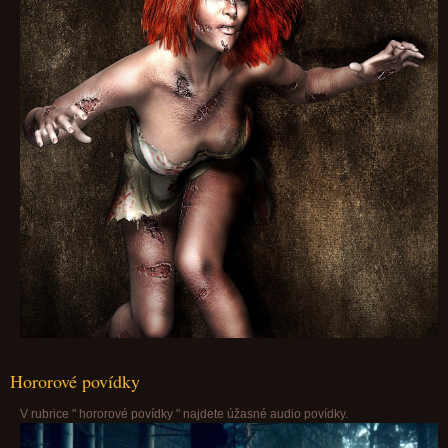
Hororové povídky
V rubrice " hororové povídky " najdete úžasné audio povídky.