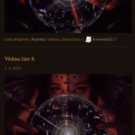
Celý příspěvek
|
Rubrika:
Vědma ( dokončeno )
|
Komentářů:
0
Vědma část 8.
2. 4. 2025