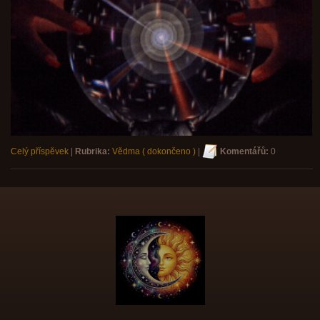
Celý příspěvek
|
Rubrika:
Vědma ( dokončeno )
|
Komentářů:
0