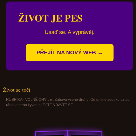
ŽIVOT JE PES
Usaď se. A vyprávěj.
PŘEJÍT NA NOVÝ WEB →
Život se točí
RUBRIKA - VOLNÉ CHVÍLE : Zábava všeho druhu. Od online sudoku až po
rádio a nebo kyvadlo. ŽIJTE A BAVTE SE.