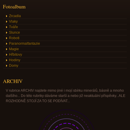
Fotoalbum
Zrcadla
Vlaky
Tváře
Slunce
Roboti
Paranormalfantazie
Magie
Hřbitovy
Hodiny
Domy
ARCHIV
V rubrice ARCHIV najdete mimo jiné i mojí sbírku minerálů, básně a mnoho
dalšího... Do této rubriky dáváme starší a nebo již neaktuální příspěvky...ALE
ROZHODNĚ STOJÍ ZA TO SE PODÍVAT...