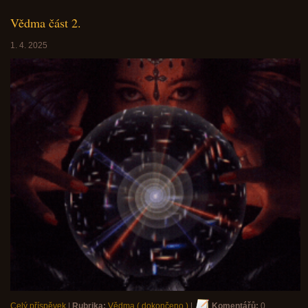
Vědma část 2.
1. 4. 2025
Celý příspěvek
|
Rubrika:
Vědma ( dokončeno )
|
Komentářů:
0