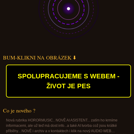
BUM-KLIKNI NA OBRÁZEK ⬇️
SPOLUPRACUJEME S WEBEM -
ŽIVOT JE PES
Co je nového ?
Nová rubrika HORORMUSIC.. NOVĚ AI ASISTENT... zatím ho krmíme
informacemi, ale už teď má dost info...a také AI tvorba což jsou krátké
příběhy... NOVĚ i archiv a v kontaktech i klik na nový AUDIO WEB....