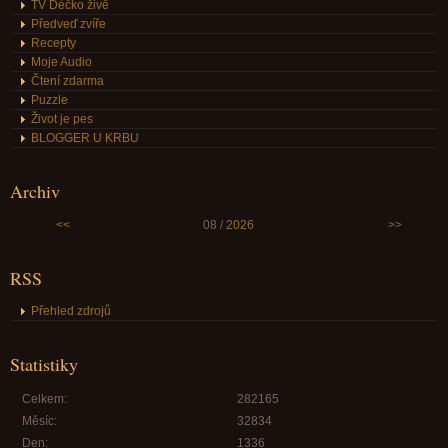
TV Déčko živě
Předveď zvíře
Recepty
Moje Audio
Čtení zdarma
Puzzle
Život je pes
BLOGGER U KRBU
Archiv
<<
08 /
2026
>>
RSS
Přehled zdrojů
Statistiky
Celkem:
282165
Měsíc:
32834
Den:
1336