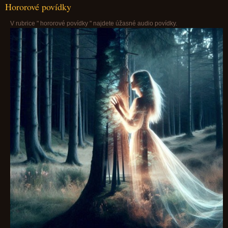
Hororové povídky
V rubrice " hororové povídky " najdete úžasné audio povídky.