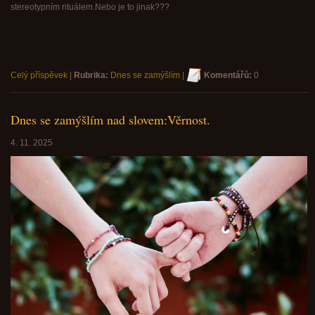
stereotypním rituálem.Nebo je to jinak???
Celý příspěvek
|
Rubrika:
Dnes se zamýšlím
|
Komentářů:
0
Dnes se zamýšlím nad slovem:Věrnost.
4. 11. 2025