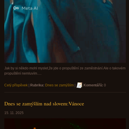
Jak by si někdo mohl myslet,že jde o propuštění ze zaměstnání.Ale o takovém
propuštění nemluvím.....
Celý příspěvek
|
Rubrika:
Dnes se zamýšlím
|
Komentářů:
0
Dnes se zamýšlím nad slovem:Vánoce
15. 11. 2025