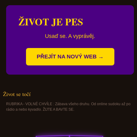
ŽIVOT JE PES
Usaď se. A vyprávěj.
PŘEJÍT NA NOVÝ WEB →
Život se točí
RUBRIKA - VOLNÉ CHVÍLE : Zábava všeho druhu. Od online sudoku až po
rádio a nebo kyvadlo. ŽIJTE A BAVTE SE.