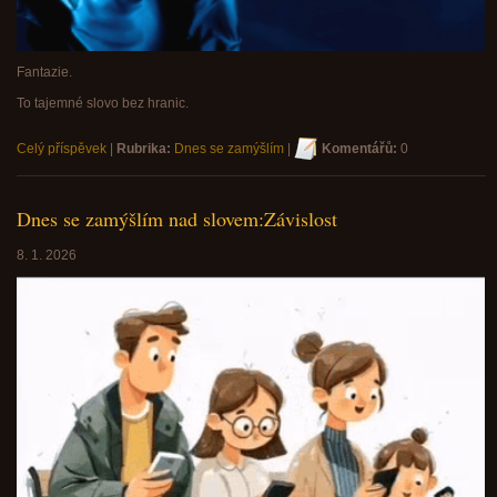
Fantazie.
To tajemné slovo bez hranic.
Celý příspěvek
|
Rubrika:
Dnes se zamýšlím
|
Komentářů:
0
Dnes se zamýšlím nad slovem:Závislost
8. 1. 2026