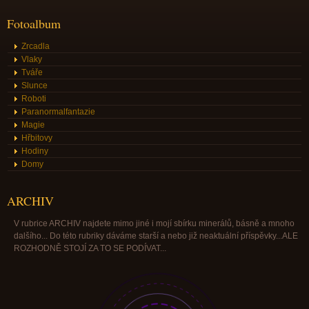
Fotoalbum
Zrcadla
Vlaky
Tváře
Slunce
Roboti
Paranormalfantazie
Magie
Hřbitovy
Hodiny
Domy
ARCHIV
V rubrice ARCHIV najdete mimo jiné i mojí sbírku minerálů, básně a mnoho
dalšího... Do této rubriky dáváme starší a nebo již neaktuální příspěvky...ALE
ROZHODNĚ STOJÍ ZA TO SE PODÍVAT...