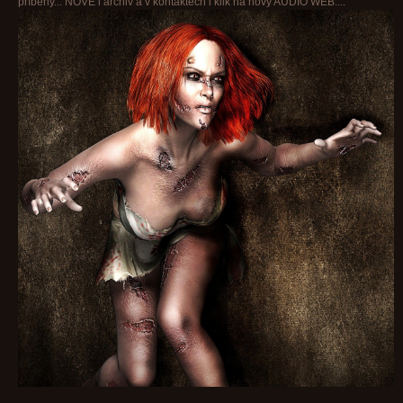
příběhy... NOVĚ i archiv a v kontaktech i klik na nový AUDIO WEB....