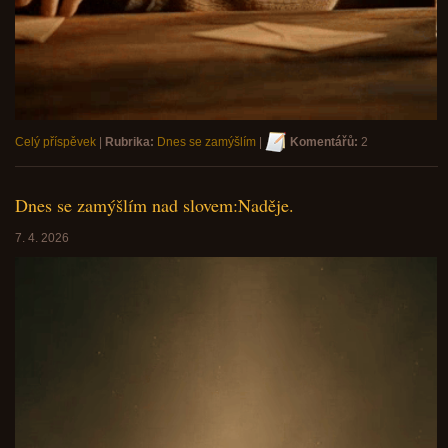
Celý příspěvek
|
Rubrika:
Dnes se zamýšlím
|
Komentářů:
2
Dnes se zamýšlím nad slovem:Naděje.
7. 4. 2026