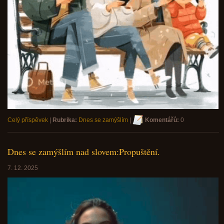
Celý příspěvek
|
Rubrika:
Dnes se zamýšlím
|
Komentářů:
0
Dnes se zamýšlím nad slovem:Propuštění.
7. 12. 2025