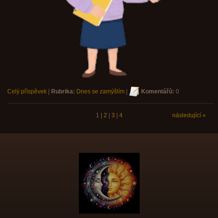
Celý příspěvek
|
Rubrika:
Dnes se zamýšlím
|
Komentářů:
0
1
|
2
|
3
|
4
následující »