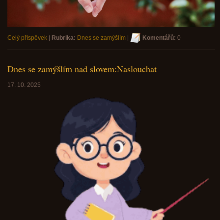
Celý příspěvek
|
Rubrika:
Dnes se zamýšlím
|
Komentářů:
0
Dnes se zamýšlím nad slovem:Naslouchat
17. 10. 2025