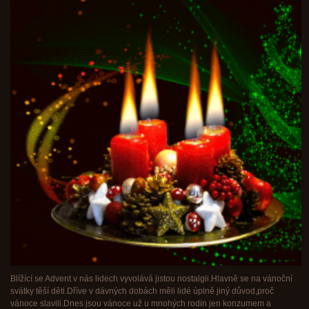
Blížící se Advent v nás lidech vyvolává jistou nostalgii.Hlavně se na vánoční
svátky těší děti.Dříve v dávných dobách měli lidé úplně jiný důvod,proč
vánoce slavili.Dnes jsou vánoce už u mnohých rodin jen konzumem a