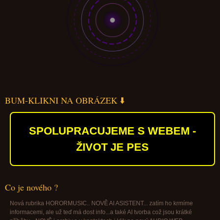
BUM-KLIKNI NA OBRÁZEK ⬇️
SPOLUPRACUJEME S WEBEM -
ŽIVOT JE PES
Co je nového ?
Nová rubrika HORORMUSIC.. NOVĚ AI ASISTENT... zatím ho krmíme
informacemi, ale už teď má dost info...a také AI tvorba což jsou krátké