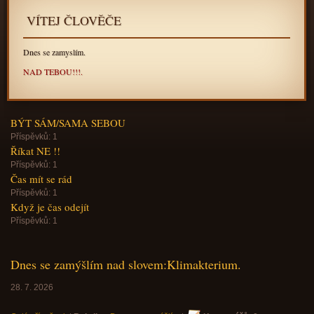
VÍTEJ ČLOVĚČE
Dnes se zamyslím.
NAD TEBOU!!!.
BÝT SÁM/SAMA SEBOU
Příspěvků:
1
Říkat NE !!
Příspěvků:
1
Čas mít se rád
Příspěvků:
1
Když je čas odejít
Příspěvků:
1
Dnes se zamýšlím nad slovem:Klimakterium.
28. 7. 2026