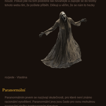
nouze. Pokud jste na tom podobně tak neváhejte a zapojte se do tvorby
tohoto webu tím, že pošlete příběh. Děkuji a věřím, že se nám to hezky
rozjede - Vlastina
Paranormální
Paranormálním jevem se nazývají skutečnosti, pro které není známo
racionální vysvětlení. Paranormální jevy jsou často pro svou mohutnou
iracionální složku kontroverzním tématem.