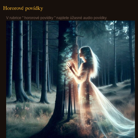
Hororové povídky
V rubrice " hororové povídky " najdete úžasné audio povídky.