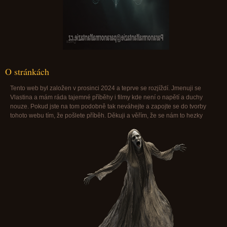
Paranormalfantazie@paranormalfantazie.cz
O stránkách
Tento web byl založen v prosinci 2024 a teprve se rozjíždí. Jmenuji se
Vlastina a mám ráda tajemné příběhy i filmy kde není o napětí a duchy
nouze. Pokud jste na tom podobně tak neváhejte a zapojte se do tvorby
tohoto webu tím, že pošlete příběh. Děkuji a věřím, že se nám to hezky