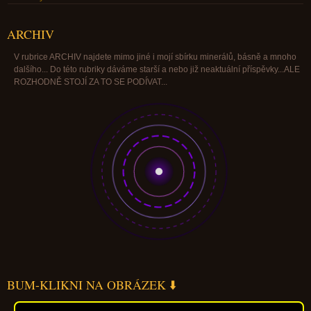
ARCHIV
V rubrice ARCHIV najdete mimo jiné i mojí sbírku minerálů, básně a mnoho
dalšího... Do této rubriky dáváme starší a nebo již neaktuální příspěvky...ALE
ROZHODNĚ STOJÍ ZA TO SE PODÍVAT...
BUM-KLIKNI NA OBRÁZEK ⬇️