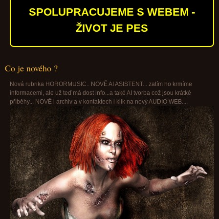
SPOLUPRACUJEME S WEBEM -
ŽIVOT JE PES
Co je nového ?
Nová rubrika HORORMUSIC.. NOVĚ AI ASISTENT... zatím ho krmíme
informacemi, ale už teď má dost info...a také AI tvorba což jsou krátké
příběhy... NOVĚ i archiv a v kontaktech i klik na nový AUDIO WEB....