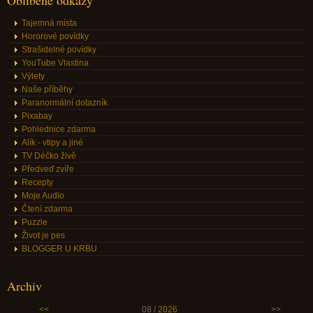
Oblíbené odkazy
Tajemná místa
Hororové povídky
Strašidelné povídky
YouTube Vlastina
Výlety
Naše příběhy
Paranormální dotazník
Pixabay
Pohlednice zdarma
Alík - vtipy a jiné
TV Déčko živě
Předveď zvíře
Recepty
Moje Audio
Čtení zdarma
Puzzle
Život je pes
BLOGGER U KRBU
Archiv
<<
08 /
2026
>>