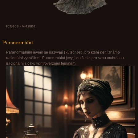
rozjede - Vlastina
Paranormální
Paranormálním jevem se nazývají skutečnosti, pro které není známo
racionální vysvětlení. Paranormální jevy jsou často pro svou mohutnou
iracionální složku kontroverzním tématem.