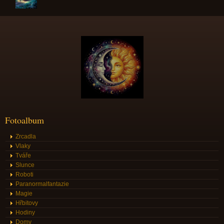
Fotoalbum
Zrcadla
Vlaky
Tváře
Slunce
Roboti
Paranormalfantazie
Magie
Hřbitovy
Hodiny
Domy