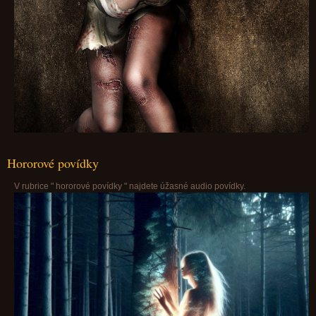
Hororové povídky
V rubrice " hororové povídky " najdete úžasné audio povídky.