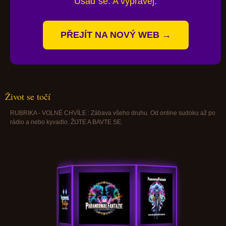
Usaď se. A vyprávěj.
PŘEJÍT NA NOVÝ WEB →
Život se točí
RUBRIKA - VOLNÉ CHVÍLE : Zábava všeho druhu. Od online sudoku až po
rádio a nebo kyvadlo. ŽIJTE A BAVTE SE.