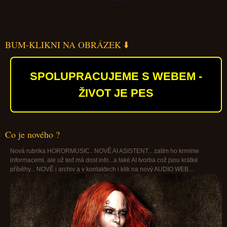
BUM-KLIKNI NA OBRÁZEK ⬇️
SPOLUPRACUJEME S WEBEM -
ŽIVOT JE PES
Co je nového ?
Nová rubrika HORORMUSIC.. NOVĚ AI ASISTENT... zatím ho krmíme
informacemi, ale už teď má dost info...a také AI tvorba což jsou krátké
příběhy... NOVĚ i archiv a v kontaktech i klik na nový AUDIO WEB....