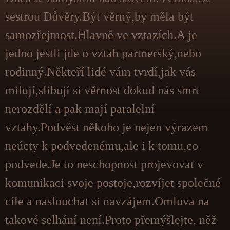
sestrou Důvěry.Být věrný,by měla být
samozřejmost.Hlavně ve vztazích.A je
jedno jestli jde o vztah partnerský,nebo
rodinný.Někteří lidé vám tvrdí,jak vás
milují,slibují si věrnost dokud nás smrt
nerozdělí a pak mají paralelní
vztahy.Podvést někoho je nejen výrazem
neúcty k podvedenému,ale i k tomu,co
podvede.Je to neschopnost projevovat v
komunikaci svoje postoje,rozvíjet společné
cíle a naslouchat si navzájem.Omluva na
takové selhání není.Proto přemýšlejte, něž