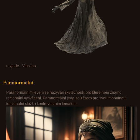
rozjede - Vlastina
Paranormální
Paranormálním jevem se nazývají skutečnosti, pro které není známo
racionální vysvětlení. Paranormální jevy jsou často pro svou mohutnou
iracionální složku kontroverzním tématem.