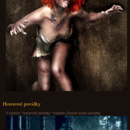
Hororové povídky
V rubrice " hororové povídky " najdete úžasné audio povídky.