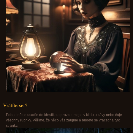
Vrátíte se ?
Pohodlně se usaďte do křesílka a prozkoumejte v klidu u kávy nebo čaje
všechny rubriky. Věříme, že něco vás zaujme a budete se vracet na tyto
stránky.