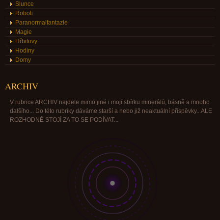
Slunce
Roboti
Paranormalfantazie
Magie
Hřbitovy
Hodiny
Domy
ARCHIV
V rubrice ARCHIV najdete mimo jiné i mojí sbírku minerálů, básně a mnoho
dalšího... Do této rubriky dáváme starší a nebo již neaktuální příspěvky...ALE
ROZHODNĚ STOJÍ ZA TO SE PODÍVAT...