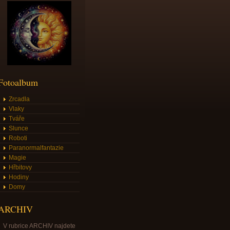
Fotoalbum
Zrcadla
Vlaky
Tváře
Slunce
Roboti
Paranormalfantazie
Magie
Hřbitovy
Hodiny
Domy
ARCHIV
V rubrice ARCHIV najdete