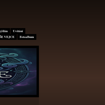
mýšlím
Uvítání
AŠE VEJCE
Fotoalbum