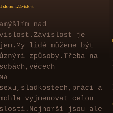
d slovem:Závislost
amýšlím nad
vislost.Závislost je
jem.My lidé můžeme být
ůznými způsoby.Třeba na
sobách,věcech
Na
sexu,sladkostech,práci a
mohla vyjmenovat celou
slostí.Nejhorší jsou ale