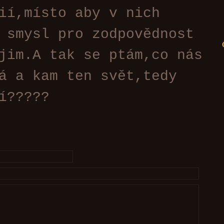
ií,místo aby v nich
 smysl pro zodpovědnost
jim.A tak se ptám,co nás
á a kam ten svět,tedy
í?????