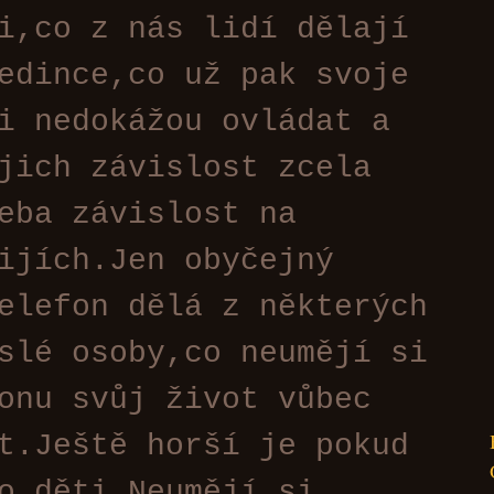
i,co z nás lidí dělají
edince,co už pak svoje
i nedokážou ovládat a
jich závislost zcela
eba závislost na
ijích.Jen obyčejný
elefon dělá z některých
slé osoby,co neumějí si
onu svůj život vůbec
t.Ještě horší je pokud
o děti.Neumějí si