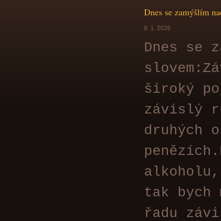
Dnes se zamýšlím na
8. 1. 2026
Dnes se z
slovem:Zá
široký po
závislý r
druhých o
penězích.
alkoholu,
tak bych 
řadu závi