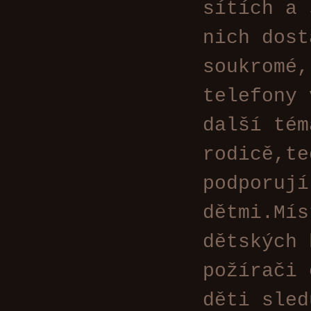
sítích a 
nich dost
soukromé,
telefony 
další tém
rodicě,te
podporují
dětmi.Mís
dětských 
požírači 
děti sled