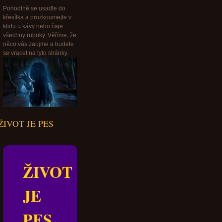
Pohodlně se usaďte do
křesílka a prozkoumejte v
klidu u kávy nebo čaje
všechny rubriky. Věříme, že
něco vás zaujme a budete
se vracet na tyto stránky.
ŽIVOT JE PES
ŽIVOT
JE
PES