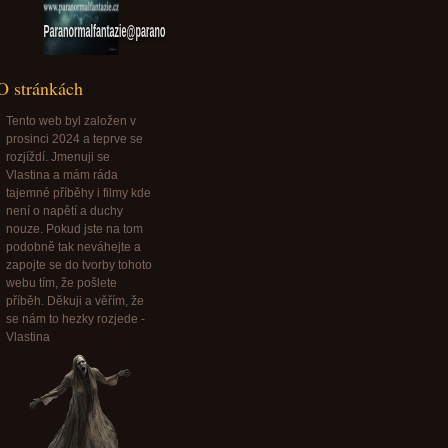
Paranormalfantazie@paranormalfantazie.cz
O stránkách
Tento web byl založen v
prosinci 2024 a teprve se
rozjíždí. Jmenuji se
Vlastina a mám ráda
tajemné příběhy i filmy kde
není o napětí a duchy
nouze. Pokud jste na tom
podobně tak neváhejte a
zapojte se do tvorby tohoto
webu tím, že pošlete
příběh. Děkuji a věřím, že
se nám to hezky rozjede -
Vlastina