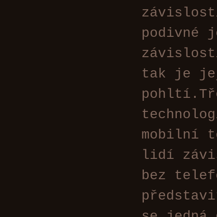
závislost
podivné j
závislost
tak je je
pohltí.Tř
technolog
mobilní t
lidí závi
bez telef
představi
se jedná 