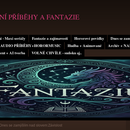
Í PŘÍBĚHY A FANTAZIE
i - Maxi seriály
Fantazie a zajímavosti
Hororové povídky
Dnes se za
AUDIO PŘÍBĚHY+HORORMUSIC
Hudba + Animované
Archiv + N
tent + AI tvorba
VOLNÉ CHVÍLE - sudoku aj..
Dnes se zamýšlím nad slovem:Závislost