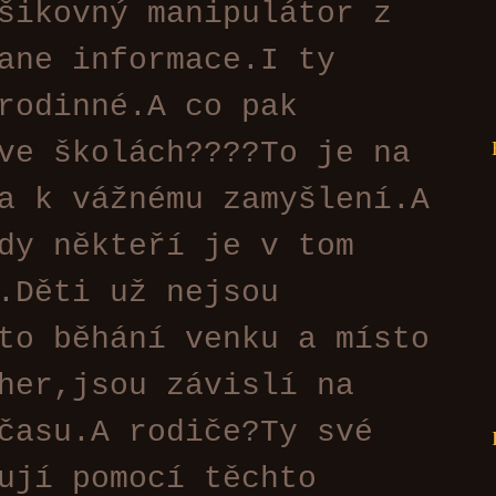
šikovný manipulátor z
ane informace.I ty
rodinné.A co pak
ve školách????To je na
a k vážnému zamyšlení.A
dy někteří je v tom
.Děti už nejsou
to běhání venku a místo
her,jsou závislí na
času.A rodiče?Ty své
ují pomocí těchto