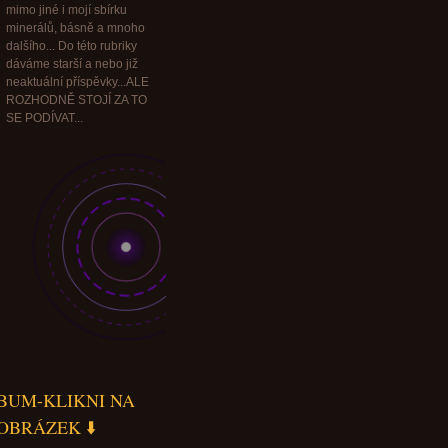
mimo jiné i mojí sbírku
minerálů, básně a mnoho
dalšího... Do této rubriky
dáváme starší a nebo již
neaktuální příspěvky...ALE
ROZHODNĚ STOJÍ ZA TO
SE PODÍVAT...
BUM-KLIKNI NA
OBRÁZEK ⬇️