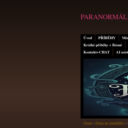
PARANORMÁLN
Úvod
PŘÍBĚHY
Min
Krátké příběhy + Básně
Kontakt+CHAT
AI asis
Úvod
»
Dnes se zamýšlím
»