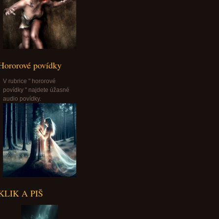
Hororové povídky
V rubrice " hororové
povídky " najdete úžasné
audio povídky.
KLIK A PIŠ