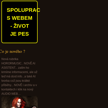
SPOLUPRACUJEME
S WEBEM
- ŽIVOT
JE PES
Co je nového ?
Nová rubrika
HORORMUSIC.. NOVĚ AI
ASISTENT... zatím ho
krmíme informacemi, ale už
teď má dost info...a také AI
tvorba což jsou krátké
příběhy... NOVĚ i archiv a v
kontaktech i klik na nový
AUDIO WEB....