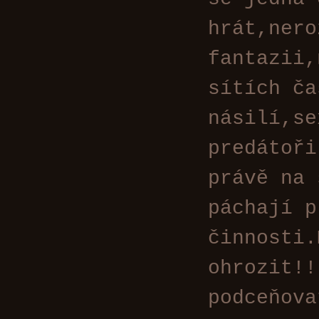
hrát,nero
fantazii,
sítích ča
násilí,se
predátoři
právě na 
páchají p
činnosti
ohrozit!!
podceňova