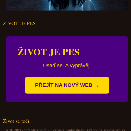
ŽIVOT JE PES
ŽIVOT JE PES
Usaď se. A vyprávěj.
PŘEJÍT NA NOVÝ WEB →
Život se točí
RUBRIKA - VOLNÉ CHVÍLE : Zábava všeho druhu. Od online sudoku až po