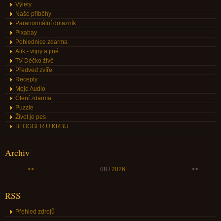
Výlety
Naše příběhy
Paranormální dotazník
Pixabay
Pohlednice zdarma
Alík - vtipy a jiné
TV Déčko živě
Předveď zvíře
Recepty
Moje Audio
Čtení zdarma
Puzzle
Život je pes
BLOGGER U KRBU
Archiv
<<
08 /
2026
>>
RSS
Přehled zdrojů