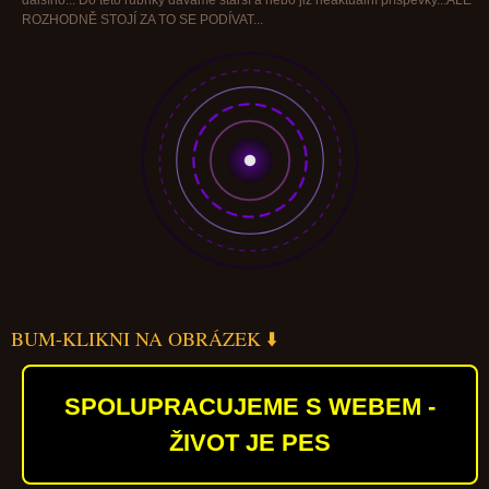
dalšího... Do této rubriky dáváme starší a nebo již neaktuální příspěvky...ALE
ROZHODNĚ STOJÍ ZA TO SE PODÍVAT...
BUM-KLIKNI NA OBRÁZEK ⬇️
SPOLUPRACUJEME S WEBEM -
ŽIVOT JE PES