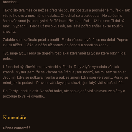
brambor...
Tak to šlo dva měsíce než se před něj tlouštík postavil a posměšně mu řekl - Tak
vše je hotovo a moc mě to nestálo... Chechtal se a pak dodal.. No co čumíš
špinavče snad jsis nemyslel, že Tě budu živit napořád... Už tak sem Ti dal až
moc... Vypadni... Ferda už byl o kus dál, ale ještě pořád slyšel jak se tlouštík
chechtá..
Zatáhlo se a začínalo pršet a bouřit . Ferda vůbec nevěděl co má dělat. Poprvé
zkusil běžet... Běžel a běžel až narazil do čehosi a spadl na zadek...
Tyč, moje tyč... Ferda se dojetím rozplakal když viděl tu tyč na které roky hlídal
pole...
Už nechci být člověkem povzdechl si Ferda. Tady z tyče vypadalo vše tak
krásně. Myslel jsem, že se všichni mají rádi a jsou hodný, ale to jsem se spletl.
Jsou jiní když se potkávají venku a pak se změní když jsou ve svém... Pořád se
mění, jak to počasí... Pravou tvář skrývají a ukáží jí jen když vidí slabší oběť...
Do Ferdy uhodil blesk. Nezačal hořet, ale spokojeně visí s hlavou ze slámy a
pozoruje to velké divadlo..
Komentáře
Přidat komentář