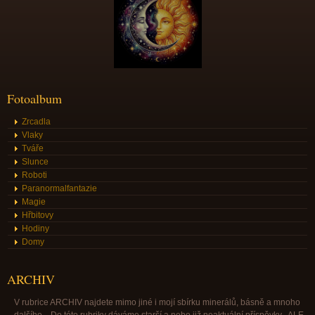
Fotoalbum
Zrcadla
Vlaky
Tváře
Slunce
Roboti
Paranormalfantazie
Magie
Hřbitovy
Hodiny
Domy
ARCHIV
V rubrice ARCHIV najdete mimo jiné i mojí sbírku minerálů, básně a mnoho