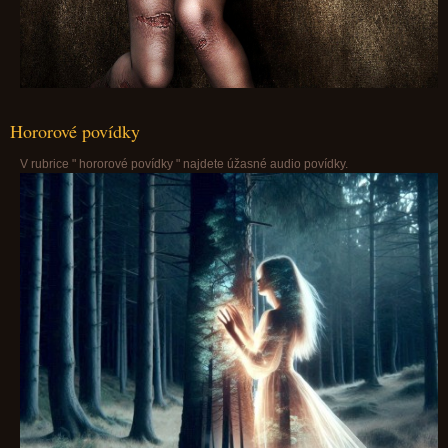
Hororové povídky
V rubrice " hororové povídky " najdete úžasné audio povídky.