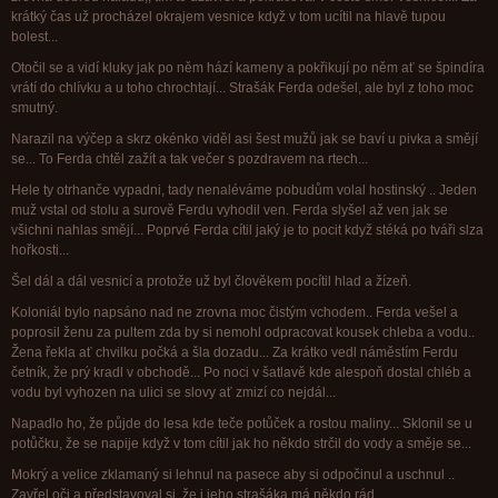
krátký čas už procházel okrajem vesnice když v tom ucítil na hlavě tupou
bolest...
Otočil se a vidí kluky jak po něm hází kameny a pokřikují po něm ať se špindíra
vrátí do chlívku a u toho chrochtají... Strašák Ferda odešel, ale byl z toho moc
smutný.
Narazil na výčep a skrz okénko viděl asi šest mužů jak se baví u pivka a smějí
se... To Ferda chtěl zažít a tak večer s pozdravem na rtech...
Hele ty otrhanče vypadni, tady nenaléváme pobudům volal hostinský .. Jeden
muž vstal od stolu a surově Ferdu vyhodil ven. Ferda slyšel až ven jak se
všichni nahlas smějí... Poprvé Ferda cítil jaký je to pocit když stéká po tváři slza
hořkosti...
Šel dál a dál vesnicí a protože už byl člověkem pocítil hlad a žízeň.
Koloniál bylo napsáno nad ne zrovna moc čistým vchodem.. Ferda vešel a
poprosil ženu za pultem zda by si nemohl odpracovat kousek chleba a vodu..
Žena řekla ať chvilku počká a šla dozadu... Za krátko vedl náměstím Ferdu
četník, že prý kradl v obchodě... Po noci v šatlavě kde alespoň dostal chléb a
vodu byl vyhozen na ulici se slovy ať zmizí co nejdál...
Napadlo ho, že půjde do lesa kde teče potůček a rostou maliny... Sklonil se u
potůčku, že se napije když v tom cítil jak ho někdo strčil do vody a směje se...
Mokrý a velice zklamaný si lehnul na pasece aby si odpočinul a uschnul ..
Zavřel oči a představoval si, že i jeho strašáka má někdo rád...