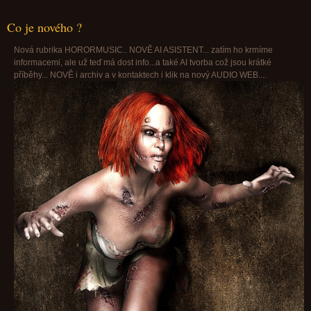
Co je nového ?
Nová rubrika HORORMUSIC.. NOVĚ AI ASISTENT... zatím ho krmíme
informacemi, ale už teď má dost info...a také AI tvorba což jsou krátké
příběhy... NOVĚ i archiv a v kontaktech i klik na nový AUDIO WEB....