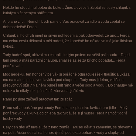
Někdo ho šťouchnul botou do boku... Žiješ člověče ? Zeptal se tlustý chlapík s
kulatým a červeným obličejem...
Ano ano žiju... Nemohl bych pane u Vás pracovat za jídlo a vodu zeptal se
dobrosrdečně Ferda..
Chlapík si ho chvíli měřil přísným pohledem a pak odpověděl, že ano... Ferda
mu celou cestu děkoval a měl radost, že konečně ho někdo vnímá jako lidskou
bytost....
Tady budeš spát, ukázal mu chlapík tlustým prstem na větší psí boudu... Dej si
tam seno a máš parádní chalupu, smál se až se za břicho popadal... Ferda
poděkoval...
Moc neděkuj, ten honosný bejvák si pořádně odpracuješ řekl tlouštík a ukázal
mu na malou, plesnivou lavičku pod okapem... Tady máš jídelnu, vidíš ten
přepychový stůl ? Na něm budeš mít ráno a večer jídlo a vodu... Do chalupy mě
nelez a to nikdy, řekl přísně až zčervenal ještě víc...
Ráno po jídle začneš pracovat tak jdi spát.
Ráno šel z opuštěné psí boudy Ferda tam k plesnivé lavičce pro jídlo... Malý
pohárek vody a kurka od chleba tak tvrdá, že si jí musel Ferda namočit do té
trochy vody...
Celý den dřel až myslel, že z toho zemře... Musel dělat s kamením, se dřevem i
na poli.. Večer dostal na honosný stůl pod okap pohárek vody a slupky od