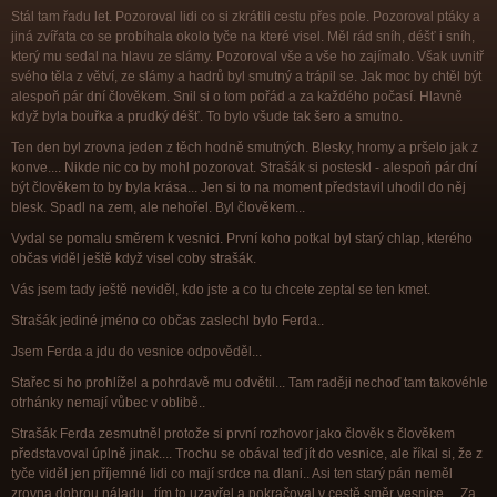
Stál tam řadu let. Pozoroval lidi co si zkrátili cestu přes pole. Pozoroval ptáky a
jiná zvířata co se probíhala okolo tyče na které visel. Měl rád sníh, déšť i sníh,
který mu sedal na hlavu ze slámy. Pozoroval vše a vše ho zajímalo. Však uvnitř
svého těla z větví, ze slámy a hadrů byl smutný a trápil se. Jak moc by chtěl být
alespoň pár dní člověkem. Snil si o tom pořád a za každého počasí. Hlavně
když byla bouřka a prudký déšť. To bylo všude tak šero a smutno.
Ten den byl zrovna jeden z těch hodně smutných. Blesky, hromy a pršelo jak z
konve.... Nikde nic co by mohl pozorovat. Strašák si posteskl - alespoň pár dní
být člověkem to by byla krása... Jen si to na moment představil uhodil do něj
blesk. Spadl na zem, ale nehořel. Byl člověkem...
Vydal se pomalu směrem k vesnici. První koho potkal byl starý chlap, kterého
občas viděl ještě když visel coby strašák.
Vás jsem tady ještě neviděl, kdo jste a co tu chcete zeptal se ten kmet.
Strašák jediné jméno co občas zaslechl bylo Ferda..
Jsem Ferda a jdu do vesnice odpověděl...
Stařec si ho prohlížel a pohrdavě mu odvětil... Tam raději nechoď tam takovéhle
otrhánky nemají vůbec v oblibě..
Strašák Ferda zesmutněl protože si první rozhovor jako člověk s člověkem
představoval úplně jinak.... Trochu se obával teď jít do vesnice, ale říkal si, že z
tyče viděl jen příjemné lidi co mají srdce na dlani.. Asi ten starý pán neměl
zrovna dobrou náladu,, tím to uzavřel a pokračoval v cestě směr vesnice.... Za