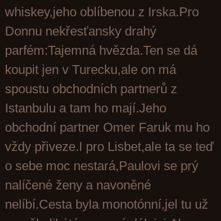
whiskey,jeho oblíbenou z Irska.Pro
Donnu nekřesťansky drahý
parfém:Tajemná hvězda.Ten se dá
koupit jen v Turecku,ale on má
spoustu obchodních partnerů z
Istanbulu a tam ho mají.Jeho
obchodní partner Omer Faruk mu ho
vždy přiveze.I pro Lisbet,ale ta se teď
o sebe moc nestará,Paulovi se prý
nalíčené ženy a navoněné
nelíbí.Cesta byla monotónní,jel tu už