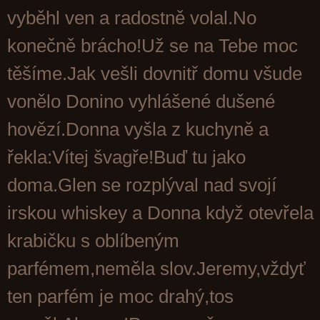
vyběhl ven a radostně volal.No
konečně brácho!Už se na Tebe moc
těšíme.Jak vešli dovnitř domu všude
vonělo Donino vyhlášené dušené
hovězí.Donna vyšla z kuchyně a
řekla:Vítej švagře!Buď tu jako
doma.Glen se rozplýval nad svojí
irskou whiskey a Donna když otevřela
krabičku s oblíbeným
parfémem,neměla slov.Jeremy,vždyť
ten parfém je moc drahý,tos