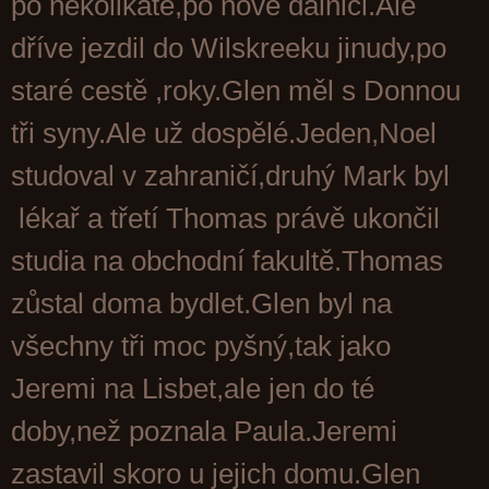
po několikáté,po nové dálnici.Ale
dříve jezdil do Wilskreeku jinudy,po
staré cestě ,roky.Glen měl s Donnou
tři syny.Ale už dospělé.Jeden,Noel
studoval v zahraničí,druhý Mark byl
lékař a třetí Thomas právě ukončil
studia na obchodní fakultě.Thomas
zůstal doma bydlet.Glen byl na
všechny tři moc pyšný,tak jako
Jeremi na Lisbet,ale jen do té
doby,než poznala Paula.Jeremi
zastavil skoro u jejich domu.Glen