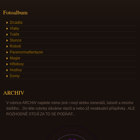
Fotoalbum
Zrcadla
Vlaky
Tváře
Slunce
Roboti
Paranormalfantazie
Magie
Hřbitovy
Hodiny
Domy
ARCHIV
V rubrice ARCHIV najdete mimo jiné i mojí sbírku minerálů, básně a mnoho
dalšího... Do této rubriky dáváme starší a nebo již neaktuální příspěvky...ALE
ROZHODNĚ STOJÍ ZA TO SE PODÍVAT...