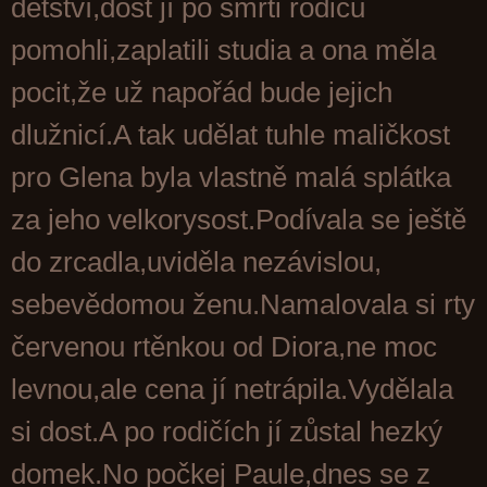
dětství,dost jí po smrti rodičů
pomohli,zaplatili studia a ona měla
pocit,že už napořád bude jejich
dlužnicí.A tak udělat tuhle maličkost
pro Glena byla vlastně malá splátka
za jeho velkorysost.Podívala se ještě
do zrcadla,uviděla nezávislou,
sebevědomou ženu.Namalovala si rty
červenou rtěnkou od Diora,ne moc
levnou,ale cena jí netrápila.Vydělala
si dost.A po rodičích jí zůstal hezký
domek.No počkej Paule,dnes se z