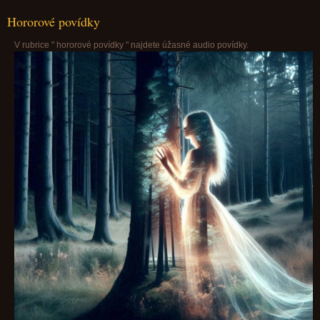
Hororové povídky
V rubrice " hororové povídky " najdete úžasné audio povídky.