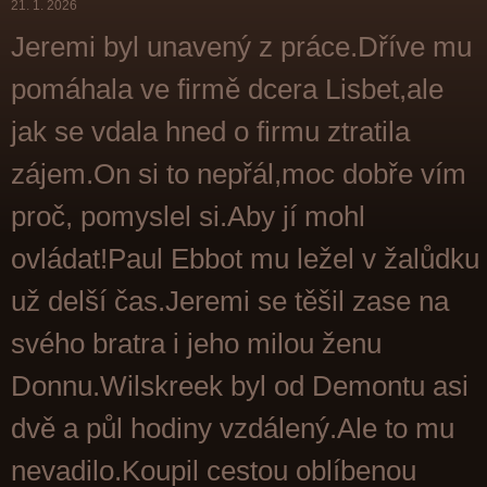
21. 1. 2026
Jeremi byl unavený z práce.Dříve mu
pomáhala ve firmě dcera Lisbet,ale
jak se vdala hned o firmu ztratila
zájem.On si to nepřál,moc dobře vím
proč, pomyslel si.Aby jí mohl
ovládat!Paul Ebbot mu ležel v žalůdku
už delší čas.Jeremi se těšil zase na
svého bratra i jeho milou ženu
Donnu.Wilskreek byl od Demontu asi
dvě a půl hodiny vzdálený.Ale to mu
nevadilo.Koupil cestou oblíbenou