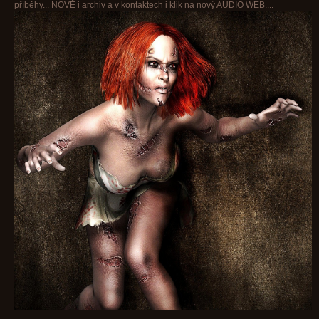
příběhy... NOVĚ i archiv a v kontaktech i klik na nový AUDIO WEB....