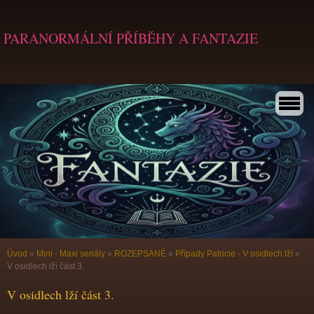
PARANORMÁLNÍ PŘÍBĚHY A FANTAZIE
Úvod
»
Mini - Maxi seriály
»
ROZEPSANÉ
»
Případy Patricie - V osidlech lží
»
V osidlech lží část 3.
V osidlech lží část 3.