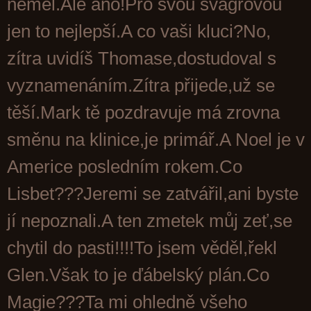
neměl.Ale ano!Pro svou švagrovou
jen to nejlepší.A co vaši kluci?No,
zítra uvidíš Thomase,dostudoval s
vyznamenáním.Zítra přijede,už se
těší.Mark tě pozdravuje má zrovna
směnu na klinice,je primář.A Noel je v
Americe posledním rokem.Co
Lisbet???Jeremi se zatvářil,ani byste
jí nepoznali.A ten zmetek můj zeť,se
chytil do pasti!!!!To jsem věděl,řekl
Glen.Však to je ďábelský plán.Co
Magie???Ta mi ohledně všeho