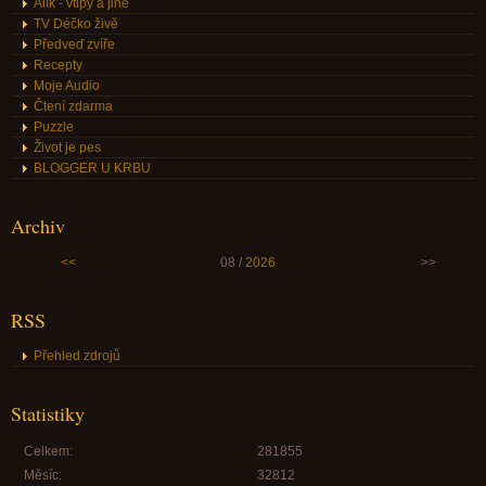
Alík - vtipy a jiné
TV Déčko živě
Předveď zvíře
Recepty
Moje Audio
Čtení zdarma
Puzzle
Život je pes
BLOGGER U KRBU
Archiv
<<
08 /
2026
>>
RSS
Přehled zdrojů
Statistiky
Celkem:
281855
Měsíc:
32812