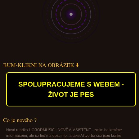
BUM-KLIKNI NA OBRÁZEK ⬇️
SPOLUPRACUJEME S WEBEM -
ŽIVOT JE PES
Co je nového ?
Nová rubrika HORORMUSIC.. NOVĚ AI ASISTENT... zatím ho krmíme
informacemi, ale už teď má dost info...a také AI tvorba což jsou krátké