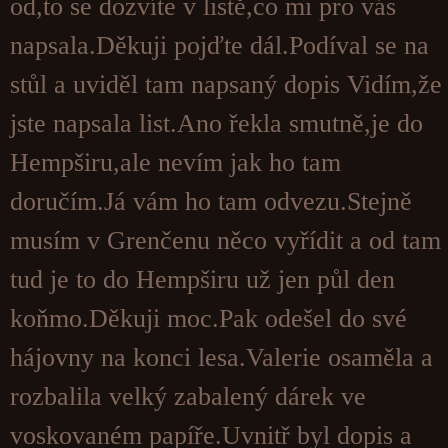
od,to se dozvíte v listě,co mi pro vás
napsala.Děkuji pojďte dál.Podíval se na
stůl a uviděl tam napsaný dopis Vidím,že
jste napsala list.Ano řekla smutně,je do
Hempširu,ale nevím jak ho tam
doručím.Já vám ho tam odvezu.Stejně
musím v Grenčenu něco vyřídit a od tam
tud je to do Hempširu už jen půl den
koňmo.Děkuji moc.Pak odešel do své
hájovny na konci lesa.Valerie osaměla a
rozbalila velký zabalený dárek ve
voskovaném papíře.Uvnitř byl dopis a