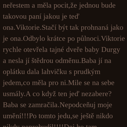
neřestem a měla pocit,že jednou bude
takovou paní jakou je teď
ona.Viktorie.Stačí být tak prohnaná jako
je ona.Odbylo krátce po půlnoci.Viktorie
rychle otevřela tajné dveře baby Durgy
a nesla jí štědrou odměnu.Baba jí na
oplátku dala lahvičku s prudkým
jedem,co měla pro ni.Mile se na sebe
usmály.A co když ten jeď nezabere?
Baba se zamračila.Nepodceňuj moje
umění!!!Po tomto jedu,se ještě nikdo
nikdy neprobudil!!!!Dej ho tam