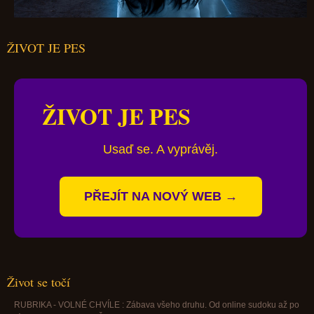
ŽIVOT JE PES
ŽIVOT JE PES
Usaď se. A vyprávěj.
PŘEJÍT NA NOVÝ WEB →
Život se točí
RUBRIKA - VOLNÉ CHVÍLE : Zábava všeho druhu. Od online sudoku až po