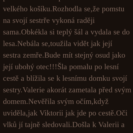
velkého košíku.Rozhodla se,že pomstu
na svojí sestrře vykoná raději
sama.Obkékla si teplý šál a vydala se do
lesa.Nebála se,toužila vidět jak její
sestra zemře.Bude mít stejný osud jako
její ubohý otec!!!Šla pomalu po lesní
cestě a blížila se k lesnímu domku svojí
sestry.Valerie akorát zametala před svým
domem.Nevěřila svým očím,když
uviděla,jak Viktorii jak jde po cestě.Oči
vlků jí tajně sledovali.Došla k Valerii a