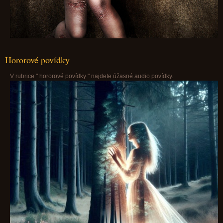
Hororové povídky
V rubrice " hororové povídky " najdete úžasné audio povídky.