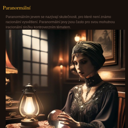
Paranormální
Paranormálním jevem se nazývají skutečnosti, pro které není známo
racionální vysvětlení. Paranormální jevy jsou často pro svou mohutnou
iracionální složku kontroverzním tématem.