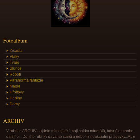
Fotoalbum
Zrcadla
Vlaky
Tváře
Slunce
Roboti
Paranormalfantazie
Magie
Hřbitovy
Hodiny
Domy
ARCHIV
V rubrice ARCHIV najdete mimo jiné i mojí sbírku minerálů, básně a mnoho
dalšího... Do této rubriky dáváme starší a nebo již neaktuální příspěvky...ALE