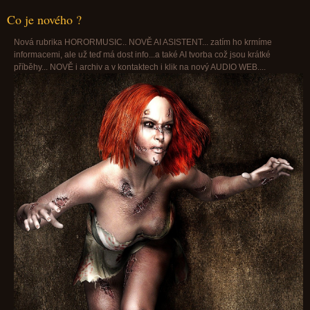
Co je nového ?
Nová rubrika HORORMUSIC.. NOVĚ AI ASISTENT... zatím ho krmíme
informacemi, ale už teď má dost info...a také AI tvorba což jsou krátké
příběhy... NOVĚ i archiv a v kontaktech i klik na nový AUDIO WEB....