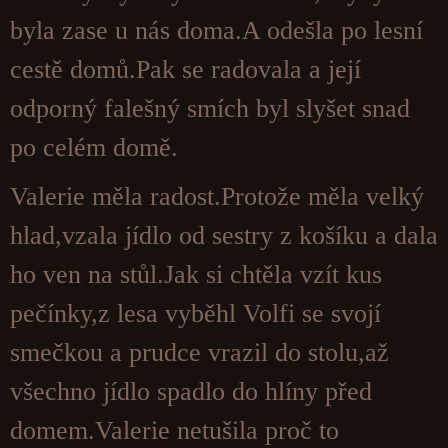
byla zase u nás doma.A odešla po lesní
cestě domů.Pak se radovala a její
odporný falešný smích byl slyšet snad
po celém domě.
Valerie měla radost.Protože měla velký
hlad,vzala jídlo od sestry z košíku a dala
ho ven na stůl.Jak si chtěla vzít kus
pečínky,z lesa vyběhl Volfi se svojí
smečkou a prudce vrazil do stolu,až
všechno jídlo spadlo do hlíny před
domem.Valerie netušila proč to