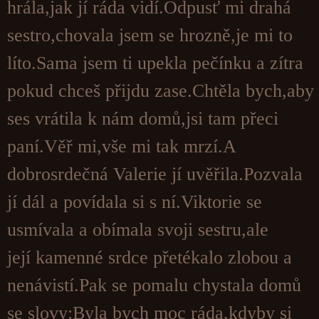
hrála,jak jí ráda vidí.Odpusť mi drahá
sestro,chovala jsem se hrozně,je mi to
líto.Sama jsem ti upekla pečínku a zítra
pokud chceš přijdu zase.Chtěla bych,aby
ses vrátila k nám domů,jsi tam přeci
paní.Věř mi,vše mi tak mrzí.A
dobrosrdečná Valerie jí uvěřila.Pozvala
jí dál a povídala si s ní.Viktorie se
usmívala a obímala svoji sestru,ale
její kamenné srdce přetékalo zlobou a
nenávistí.Pak se pomalu chystala domů
se slovy:Byla bych moc ráda,kdyby si