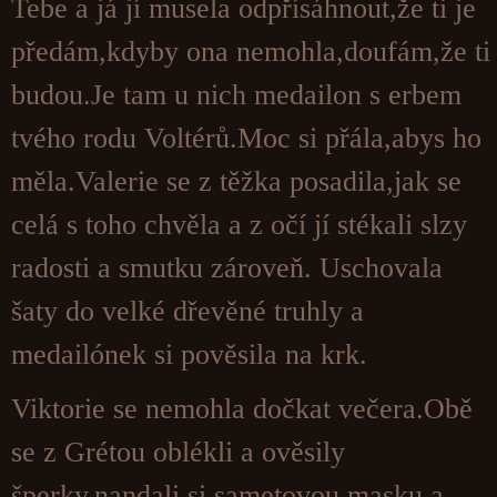
Tebe a já jí musela odpřísáhnout,že ti je
předám,kdyby ona nemohla,doufám,že ti
budou.Je tam u nich medailon s erbem
tvého rodu Voltérů.Moc si přála,abys ho
měla.Valerie se z těžka posadila,jak se
celá s toho chvěla a z očí jí stékali slzy
radosti a smutku zároveň. Uschovala
šaty do velké dřevěné truhly a
medailónek si pověsila na krk.
Viktorie se nemohla dočkat večera.Obě
se z Grétou oblékli a ověsily
šperky,nandali si sametovou masku a