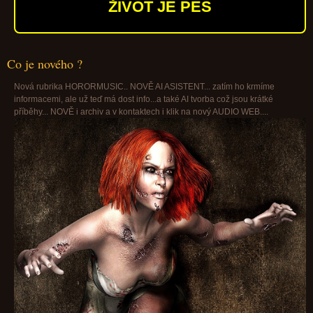
ŽIVOT JE PES
Co je nového ?
Nová rubrika HORORMUSIC.. NOVĚ AI ASISTENT... zatím ho krmíme
informacemi, ale už teď má dost info...a také AI tvorba což jsou krátké
příběhy... NOVĚ i archiv a v kontaktech i klik na nový AUDIO WEB....