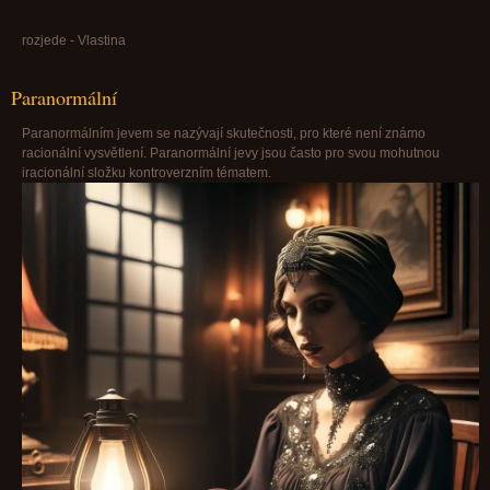
rozjede - Vlastina
Paranormální
Paranormálním jevem se nazývají skutečnosti, pro které není známo
racionální vysvětlení. Paranormální jevy jsou často pro svou mohutnou
iracionální složku kontroverzním tématem.