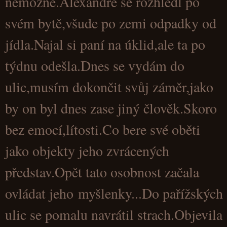
nemožné.Alexandre se rozhlédl po
svém bytě,všude po zemi odpadky od
jídla.Najal si paní na úklid,ale ta po
týdnu odešla.Dnes se vydám do
ulic,musím dokončit svůj záměr,jako
by on byl dnes zase jiný člověk.Skoro
bez emocí,lítosti.Co bere své oběti
jako objekty jeho zvrácených
představ.Opět tato osobnost začala
ovládat jeho myšlenky...Do pařížských
ulic se pomalu navrátil strach.Objevila