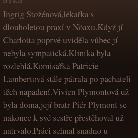
14. 2. 2026
Ingrig Stožénová,lékařka s
dlouholetou praxí v Nöaxu.Když jí
Charlotta poprvé uviděla vůbec jí
nebyla sympatická.Klinika byla
rozlehlá.Komisařka Patricie
Lambertová stále pátrala po pachateli
těch napadení.Vivien Plymontová už
byla doma,její bratr Piér Plymont se
nakonec k své sestře přestěhoval už
natrvalo.Práci sehnal snadno u