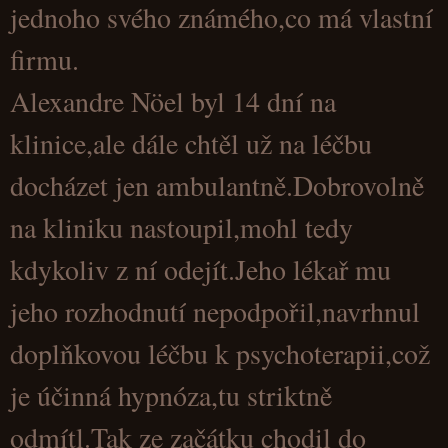
jednoho svého známého,co má vlastní
firmu.
Alexandre Nöel byl 14 dní na
klinice,ale dále chtěl už na léčbu
docházet jen ambulantně.Dobrovolně
na kliniku nastoupil,mohl tedy
kdykoliv z ní odejít.Jeho lékař mu
jeho rozhodnutí nepodpořil,navrhnul
doplňkovou léčbu k psychoterapii,což
je účinná hypnóza,tu striktně
odmítl.Tak ze začátku chodil do