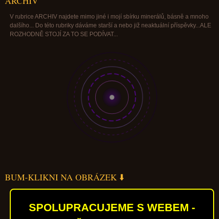
ARCHIV
V rubrice ARCHIV najdete mimo jiné i mojí sbírku minerálů, básně a mnoho
dalšího... Do této rubriky dáváme starší a nebo již neaktuální příspěvky...ALE
ROZHODNĚ STOJÍ ZA TO SE PODÍVAT...
BUM-KLIKNI NA OBRÁZEK ⬇️
SPOLUPRACUJEME S WEBEM -