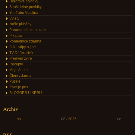
Hororové povídky
Strašidelné povídky
YouTube Vlastina
Výlety
Naše příběhy
Paranormální dotazník
Pixabay
Pohlednice zdarma
Alík - vtipy a jiné
TV Déčko živě
Předveď zvíře
Recepty
Moje Audio
Čtení zdarma
Puzzle
Život je pes
BLOGGER U KRBU
Archiv
<<
08 /
2026
>>