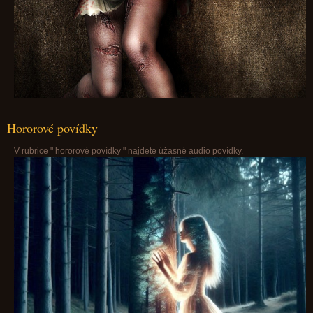
Hororové povídky
V rubrice " hororové povídky " najdete úžasné audio povídky.