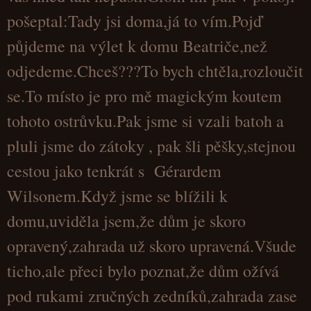
pošeptal:Tady jsi doma,já to vím.Pojď
půjdeme na výlet k domu Beatriče,než
odjedeme.Chceš???To bych chtěla,rozloučit
se.To místo je pro mě magickým koutem
tohoto ostrůvku.Pak jsme si vzali batoh a
pluli jsme do zátoky , pak šli pěšky,stejnou
cestou jako tenkrát s Gérardem
Wilsonem.Když jsme se blížili k
domu,uviděla jsem,že dům je skoro
opravený,zahrada už skoro upravená.Všude
ticho,ale přeci bylo poznat,že dům ožívá
pod rukami zručných zedníků,zahrada zase