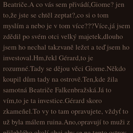
Beatriče.A co vás sem přivádí,Giome? jen
to,že jste se chtěl zeptat?,co si o tom
myslím a nebo je v tom více???Více,já jsem
zdědil po svém otci velký majetek,dlouho
jsem ho nechal takzvaně ležet a teď jsem ho
investoval.Hm,řekl Gérard,to je
rozumné.Tady se dějou věci Giome.Někdo
koupil dům tady na ostrově.Ten,kde žila
samotná Beatriče Falkenbražská.Já to
vím,to je ta investice.Gérard skoro
zkameňel.To vy to tam opravujete, vždyť to
už byla málem ruina.Ano,opravují to muži z
přilehlého okolí,chci aby se na tento ostrov