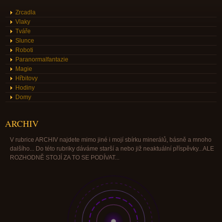
Zrcadla
Vlaky
Tváře
Slunce
Roboti
Paranormalfantazie
Magie
Hřbitovy
Hodiny
Domy
ARCHIV
V rubrice ARCHIV najdete mimo jiné i mojí sbírku minerálů, básně a mnoho
dalšího... Do této rubriky dáváme starší a nebo již neaktuální příspěvky...ALE
ROZHODNĚ STOJÍ ZA TO SE PODÍVAT...