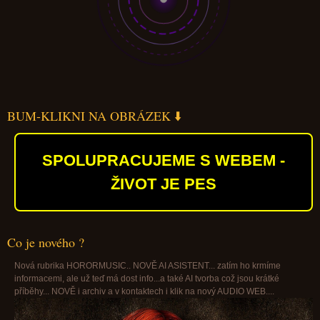
BUM-KLIKNI NA OBRÁZEK ⬇️
SPOLUPRACUJEME S WEBEM -
ŽIVOT JE PES
Co je nového ?
Nová rubrika HORORMUSIC.. NOVĚ AI ASISTENT... zatím ho krmíme
informacemi, ale už teď má dost info...a také AI tvorba což jsou krátké
příběhy... NOVĚ i archiv a v kontaktech i klik na nový AUDIO WEB....