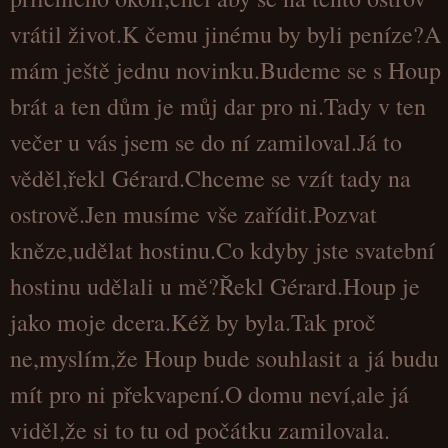
vrátil život.K čemu jinému by byli peníze?A
mám ještě jednu novinku.Budeme se s Houp
brát a ten dům je můj dar pro ni.Tady v ten
večer u vás jsem se do ní zamiloval.Já to
věděl,řekl Gérard.Chceme se vzít tady na
ostrově.Jen musíme vše zařídit.Pozvat
kněze,udělat hostinu.Co kdyby jste svatební
hostinu udělali u mě?Řekl Gérard.Houp je
jako moje dcera.Kéž by byla.Tak proč
ne,myslím,že Houp bude souhlasit a já budu
mít pro ni překvapení.O domu neví,ale já
viděl,že si to tu od počátku zamilovala.