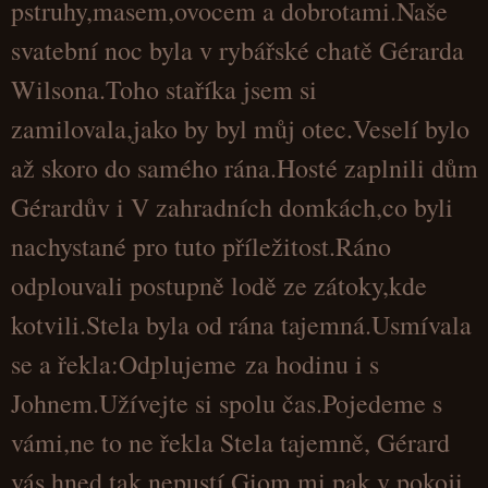
pstruhy,masem,ovocem a dobrotami.Naše
svatební noc byla v rybářské chatě Gérarda
Wilsona.Toho staříka jsem si
zamilovala,jako by byl můj otec.Veselí bylo
až skoro do samého rána.Hosté zaplnili dům
Gérardův i V zahradních domkách,co byli
nachystané pro tuto příležitost.Ráno
odplouvali postupně lodě ze zátoky,kde
kotvili.Stela byla od rána tajemná.Usmívala
se a řekla:Odplujeme za hodinu i s
Johnem.Užívejte si spolu čas.Pojedeme s
vámi,ne to ne řekla Stela tajemně, Gérard
vás hned tak nepustí.Giom mi pak v pokoji