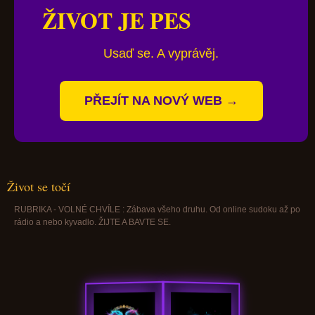
ŽIVOT JE PES
Usaď se. A vyprávěj.
PŘEJÍT NA NOVÝ WEB →
Život se točí
RUBRIKA - VOLNÉ CHVÍLE : Zábava všeho druhu. Od online sudoku až po
rádio a nebo kyvadlo. ŽIJTE A BAVTE SE.