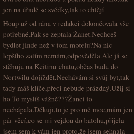
jen na úřadě se svědky,tak to chtějí.
Houp už od rána v redakci dokončovala vše
potřebné.Pak se zeptala Žanet.Nechceš
bydlet jinde než v tom motelu?Na nic
lepšího zatím nemám,odpověděla.Ale já se
stěhuju na Keitinu chatu,občas budu do
Nortwilu dojíždět.Nechávám si svůj byt,tak
tady máš klíče,přeci nebude prázdný.Užij si
ho.To myslíš vážně???Žanet to
nechápala.Děkuji,to je pro mě moc,mám jen
pár věcí,co se mi vejdou do batohu,přijela
jsem sem k vám jen proto,že jsem sehnala