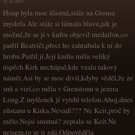
12. 12. 2025
Houp byla moc šťastná,stále na Gioma
myslela.Ale stále si lámala hlavu,jak je
možné,že se jí v kufru objevil medailon,co
patřil Beatriči,přeci ho zahrabala k ní do
hrobu.Patřil jí.Její kniha měla veliký
úspěch.Kirk nechápal,kde vzala takový
námět.Asi by se moc divil,kdyby věděl,že ze
snů a vizí,co měla v Grenstonu u jezera
Long.Z myšlenek jí vytrhl telefon.Ahoj,dnes
zůstanu u Kirka.Nevadí??? Ne Keit,proč by
mělo.Nejsi smutná? zeptala se Keit.Ne
nejsem,to se ti zdá.Odpověděla