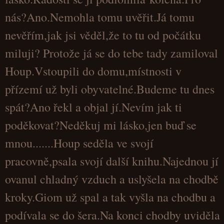
nás?Ano.Nemohla tomu uvěřit.Já tomu
nevěřím,jak jsi věděl,že to tu od počátku
miluji? Protože já se do tebe tady zamiloval
Houp.Vstoupili do domu,místnosti v
přízemí už byli obyvatelné.Budeme tu dnes
spát?Ano řekl a objal jí.Nevím jak ti
poděkovat?Neděkuj mi lásko,jen buď se
mnou.......Houp seděla ve svojí
pracovně,psala svojí další knihu.Najednou jí
ovanul chladný vzduch a uslyšela na chodbě
kroky.Giom už spal a tak vyšla na chodbu a
podívala se do šera.Na konci chodby uviděla