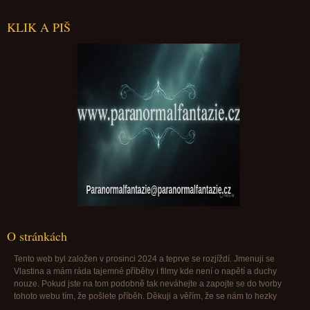
KLIK A PIŠ
Paranormalfantazie@paranormalfantazie.cz
O stránkách
Tento web byl založen v prosinci 2024 a teprve se rozjíždí. Jmenuji se
Vlastina a mám ráda tajemné příběhy i filmy kde není o napětí a duchy
nouze. Pokud jste na tom podobně tak neváhejte a zapojte se do tvorby
tohoto webu tím, že pošlete příběh. Děkuji a věřím, že se nám to hezky