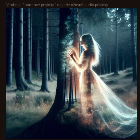
V rubrice " hororové povídky " najdete úžasné audio povídky.