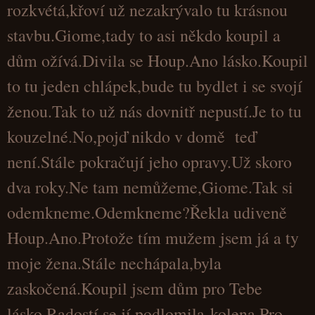
rozkvétá,křoví už nezakrývalo tu krásnou
stavbu.Giome,tady to asi někdo koupil a
dům ožívá.Divila se Houp.Ano lásko.Koupil
to tu jeden chlápek,bude tu bydlet i se svojí
ženou.Tak to už nás dovnitř nepustí.Je to tu
kouzelné.No,pojď nikdo v domě teď
není.Stále pokračují jeho opravy.Už skoro
dva roky.Ne tam nemůžeme,Giome.Tak si
odemkneme.Odemkneme?Řekla udiveně
Houp.Ano.Protože tím mužem jsem já a ty
moje žena.Stále nechápala,byla
zaskočená.Koupil jsem dům pro Tebe
lásko.Radostí se jí podlomila kolena.Pro