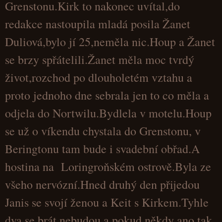
Grenstonu.Kirk to nakonec uvítal,do
redakce nastoupila mladá posila Žanet
Duliová,bylo jí 25,neměla nic.Houp a Žanet
se brzy spřátelili.Žanet měla moc tvrdý
život,rozchod po dlouholetém vztahu a
proto jednoho dne sebrala jen to co měla a
odjela do Nortwilu.Bydlela v motelu.Houp
se už o víkendu chystala do Grenstonu, v
Beringtonu tam bude i svadební obřad.A
hostina na Loringroňském ostrově.Byla ze
všeho nervózní.Hned druhý den přijedou
Janis se svojí ženou a Keit s Kirkem.Tyhle
dva se brát nebudou a pokud někdy ano,tak