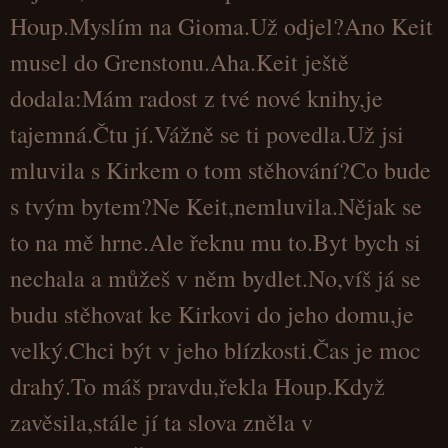
Houp.Myslím na Gioma.Už odjel?Ano Keit
musel do Grenstonu.Aha.Keit ještě
dodala:Mám radost z tvé nové knihy,je
tajemná.Čtu jí.Vážně se ti povedla.Už jsi
mluvila s Kirkem o tom stěhování?Co bude
s tvým bytem?Ne Keit,nemluvila.Nějak se
to na mě hrne.Ale řeknu mu to.Byt bych si
nechala a můžeš v něm bydlet.No,víš já se
budu stěhovat ke Kirkovi do jeho domu,je
velký.Chci být v jeho blízkosti.Čas je moc
drahý.To máš pravdu,řekla Houp.Když
zavěsila,stále jí ta slova zněla v