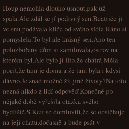
Houp nemohla dlouho usnout,pak už
spala.Ale zdál se jí podivný sen.Beatriče jí
ve snu podávala klíče od svého sídla.Ráno si
pomyslela:To byl ale krásný sen.Ano ten
polozbořený dům si zamilovala,ostrov na
kterém byl.Ale bylo jí líto,že chátrá.Měla
pocit,že tam je doma a že tam byla i kdysi
dávno.Je snad možné žít jiné životy?Na toto
nezná nikdo z lidí odpověď.Konečně po
nějaké době vyřešila otázku svého
bydliště.S Keit se domluvili,že se odstěhuje
na její chatu,dočasně a bude psát v