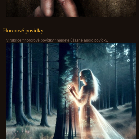
Hororové povídky
V rubrice " hororové povídky " najdete úžasné audio povídky.