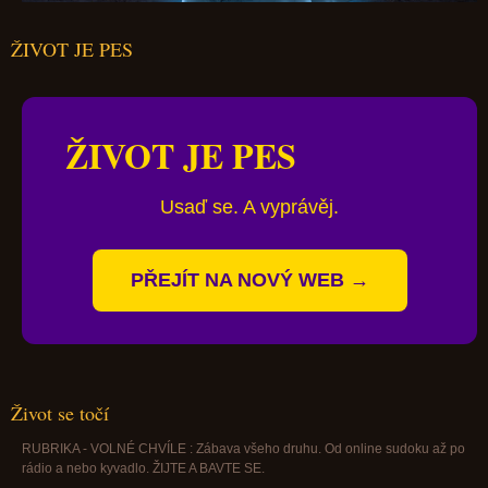
ŽIVOT JE PES
ŽIVOT JE PES
Usaď se. A vyprávěj.
PŘEJÍT NA NOVÝ WEB →
Život se točí
RUBRIKA - VOLNÉ CHVÍLE : Zábava všeho druhu. Od online sudoku až po
rádio a nebo kyvadlo. ŽIJTE A BAVTE SE.