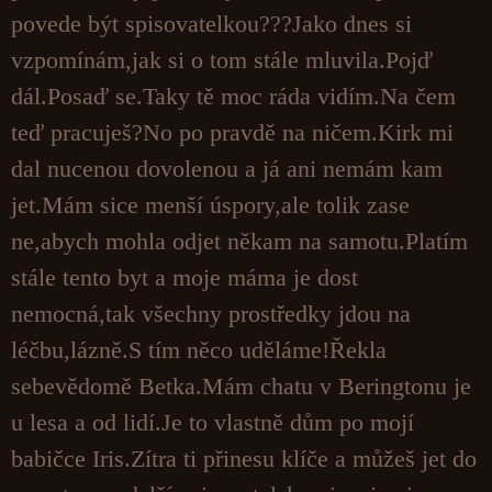
povede být spisovatelkou???Jako dnes si
vzpomínám,jak si o tom stále mluvila.Pojď
dál.Posaď se.Taky tě moc ráda vidím.Na čem
teď pracuješ?No po pravdě na ničem.Kirk mi
dal nucenou dovolenou a já ani nemám kam
jet.Mám sice menší úspory,ale tolik zase
ne,abych mohla odjet někam na samotu.Platím
stále tento byt a moje máma je dost
nemocná,tak všechny prostředky jdou na
léčbu,lázně.S tím něco uděláme!Řekla
sebevědomě Betka.Mám chatu v Beringtonu je
u lesa a od lidí.Je to vlastně dům po mojí
babičce Iris.Zítra ti přinesu klíče a můžeš jet do