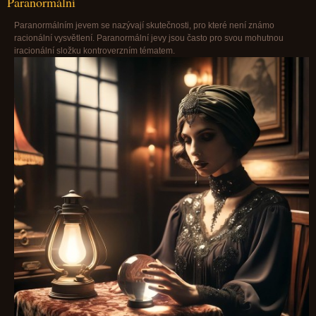
Paranormální
Paranormálním jevem se nazývají skutečnosti, pro které není známo
racionální vysvětlení. Paranormální jevy jsou často pro svou mohutnou
iracionální složku kontroverzním tématem.