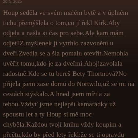
20. 5. 2025
Houp seděla ve svém malém bytě a v úplném
tichu přemýšlela o tom,co jí řekl Kirk.Aby
odjela a našla si čas pro sebe.Ale kam mám
odjet?Z myšlenek jí vytrhlo zazvonění u
dveří.Zvedla se a šla pomalu otevřít.Nemohla
uvěřit tomu,kdo je za dveřmi.Ahoj!zavolala
radostně.Kde se tu bereš Bety Thortnová?No
přijela jsem zase domů do Nortwilu,už se mi na
cestách stýskalo.A hned jsem mířila za
tebou.Vždyť jsme nejlepší kamarádky už
spoustu let a ty Houp si mě moc
chyběla.Každou tvojí knihu vždy koupím a
přečtu,kdo by před lety řekl:že se ti opravdu