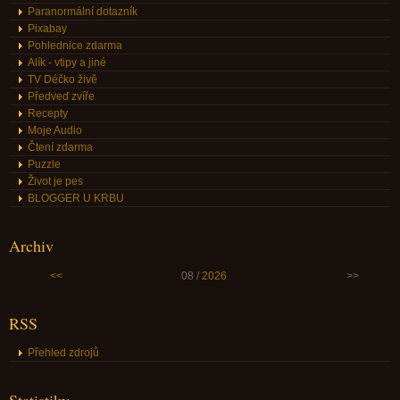
Paranormální dotazník
Pixabay
Pohlednice zdarma
Alík - vtipy a jiné
TV Déčko živě
Předveď zvíře
Recepty
Moje Audio
Čtení zdarma
Puzzle
Život je pes
BLOGGER U KRBU
Archiv
<<
08 /
2026
>>
RSS
Přehled zdrojů