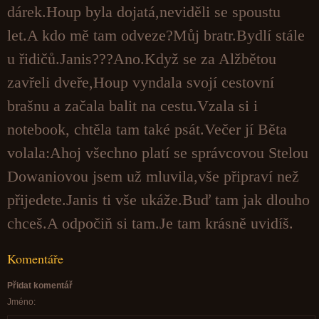
dárek.Houp byla dojatá,neviděli se spoustu
let.A kdo mě tam odveze?Můj bratr.Bydlí stále
u řidičů.Janis???Ano.Když se za Alžbětou
zavřeli dveře,Houp vyndala svojí cestovní
brašnu a začala balit na cestu.Vzala si i
notebook, chtěla tam také psát.Večer jí Běta
volala:Ahoj všechno platí se správcovou Stelou
Dowaniovou jsem už mluvila,vše připraví než
přijedete.Janis ti vše ukáže.Buď tam jak dlouho
chceš.A odpočiň si tam.Je tam krásně uvidíš.
Komentáře
Přidat komentář
Jméno: