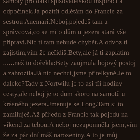
samoty pro další spisovatelskou inspiraci a
odpočinek.Já pozítří odlétám do Francie za
sestrou Anemari.Neboj,pojedeš tam a
správcová,co se mi o dům u jezera stará vše
připraví.Nic ti tam nebude chybět.A odvoz ti
zajistím,vím že neřídíš.Bety,ale já ti zaplatím
......než to dořekla:Bety zaujmula bojový postoj
a zahrozila.Já nic nechci,jsme přítelkyně.Je to
daleko?Tady z Nortwilu je to asi tři hodiny
cesty,ale neboj je to dům skoro na samotě u
krásného jezera.Jmenuje se Long.Tam si to
zamiluješ.Až přijedu z Francie tak pojedu na
víkend za tebou.A neboj nezapomněla jsem,vím
že za pár dní máš narozeniny.A to je můj