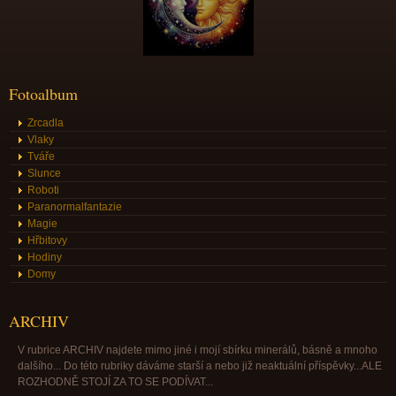
Fotoalbum
Zrcadla
Vlaky
Tváře
Slunce
Roboti
Paranormalfantazie
Magie
Hřbitovy
Hodiny
Domy
ARCHIV
V rubrice ARCHIV najdete mimo jiné i mojí sbírku minerálů, básně a mnoho
dalšího... Do této rubriky dáváme starší a nebo již neaktuální příspěvky...ALE
ROZHODNĚ STOJÍ ZA TO SE PODÍVAT...