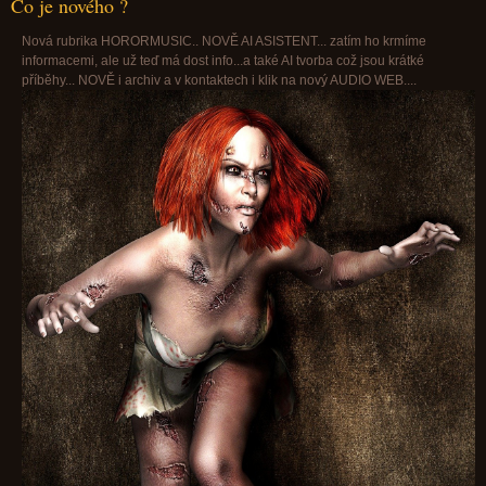
Co je nového ?
Nová rubrika HORORMUSIC.. NOVĚ AI ASISTENT... zatím ho krmíme
informacemi, ale už teď má dost info...a také AI tvorba což jsou krátké
příběhy... NOVĚ i archiv a v kontaktech i klik na nový AUDIO WEB....