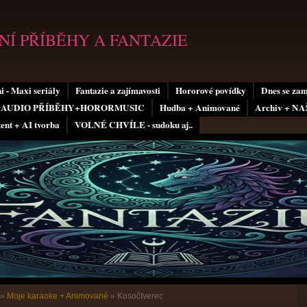
Í PŘÍBĚHY A FANTAZIE
i - Maxi seriály
Fantazie a zajímavosti
Hororové povídky
Dnes se za
AUDIO PŘÍBĚHY+HORORMUSIC
Hudba + Animované
Archiv + N
tent + AI tvorba
VOLNÉ CHVÍLE - sudoku aj..
»
Moje karaoke + Animované
»
Kosočtverec