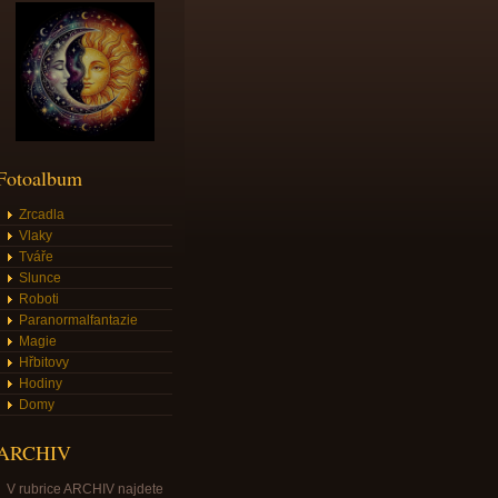
Fotoalbum
Zrcadla
Vlaky
Tváře
Slunce
Roboti
Paranormalfantazie
Magie
Hřbitovy
Hodiny
Domy
ARCHIV
V rubrice ARCHIV najdete