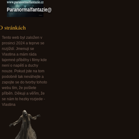
Paranormalfantazie@paranormalfantazie.cz
O stránkách
Tento web byl založen v
prosinci 2024 a teprve se
rozjíždí. Jmenuji se
Vlastina a mám ráda
tajemné příběhy i filmy kde
není o napětí a duchy
nouze. Pokud jste na tom
podobně tak neváhejte a
zapojte se do tvorby tohoto
webu tím, že pošlete
příběh. Děkuji a věřím, že
se nám to hezky rozjede -
Vlastina