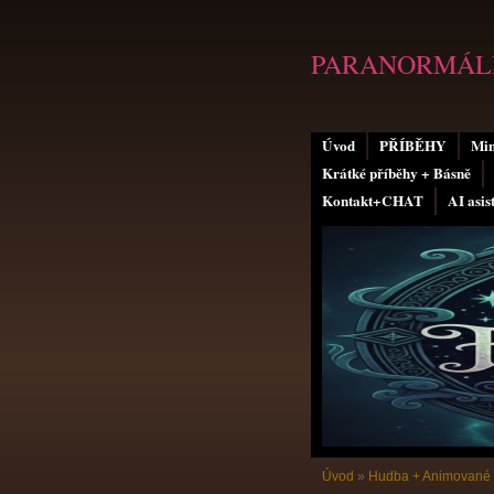
PARANORMÁLN
Úvod
PŘÍBĚHY
Min
Krátké příběhy + Básně
Kontakt+CHAT
AI asis
Úvod
»
Hudba + Animované