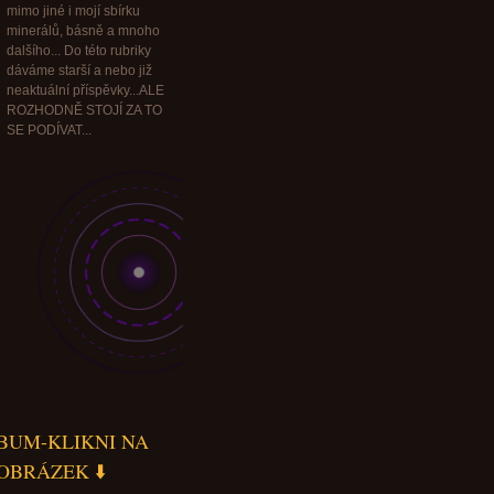
mimo jiné i mojí sbírku
minerálů, básně a mnoho
dalšího... Do této rubriky
dáváme starší a nebo již
neaktuální příspěvky...ALE
ROZHODNĚ STOJÍ ZA TO
SE PODÍVAT...
BUM-KLIKNI NA
OBRÁZEK ⬇️