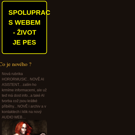
SPOLUPRACUJEME
S WEBEM
- ŽIVOT
JE PES
Co je nového ?
Nová rubrika
HORORMUSIC.. NOVĚ AI
ASISTENT... zatím ho
krmíme informacemi, ale už
teď má dost info...a také AI
tvorba což jsou krátké
příběhy... NOVĚ i archiv a v
kontaktech i klik na nový
AUDIO WEB....