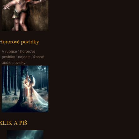
Hororové povídky
V rubrice " hororové
povídky " najdete úžasné
audio povídky.
KLIK A PIŠ