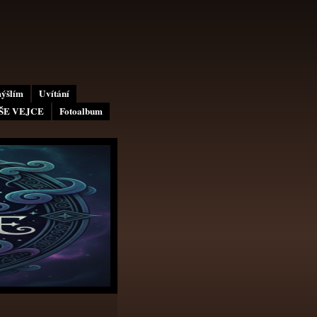
mýšlím
Uvítání
AŠE VEJCE
Fotoalbum