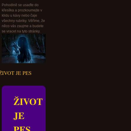
Pohodlně se usaďte do
křesílka a prozkoumejte v
klidu u kávy nebo čaje
všechny rubriky. Věříme, že
něco vás zaujme a budete
se vracet na tyto stránky.
ŽIVOT JE PES
ŽIVOT
JE
PES