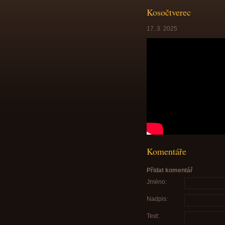
Kosočtverec
17. 3. 2025
Komentáře
Přidat komentář
Jméno:
Nadpis:
Text: