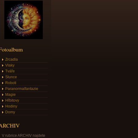
Fotoalbum
Zrcadla
Vlaky
Tváře
Slunce
Roboti
Paranormalfantazie
Magie
Hřbitovy
Hodiny
Domy
ARCHIV
V rubrice ARCHIV najdete