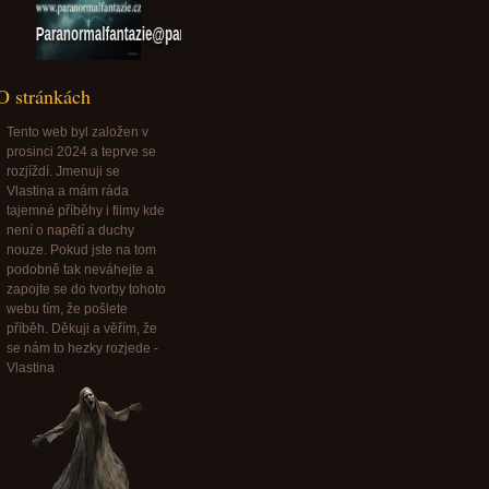
Paranormalfantazie@paranormalfantazie.cz
O stránkách
Tento web byl založen v
prosinci 2024 a teprve se
rozjíždí. Jmenuji se
Vlastina a mám ráda
tajemné příběhy i filmy kde
není o napětí a duchy
nouze. Pokud jste na tom
podobně tak neváhejte a
zapojte se do tvorby tohoto
webu tím, že pošlete
příběh. Děkuji a věřím, že
se nám to hezky rozjede -
Vlastina