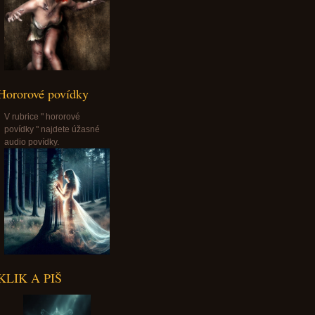
Hororové povídky
V rubrice " hororové
povídky " najdete úžasné
audio povídky.
KLIK A PIŠ