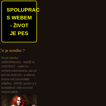
SPOLUPRACUJEME
S WEBEM
- ŽIVOT
JE PES
Co je nového ?
Nová rubrika
HORORMUSIC.. NOVĚ AI
ASISTENT... zatím ho
krmíme informacemi, ale už
teď má dost info...a také AI
tvorba což jsou krátké
příběhy... NOVĚ i archiv a v
kontaktech i klik na nový
AUDIO WEB....