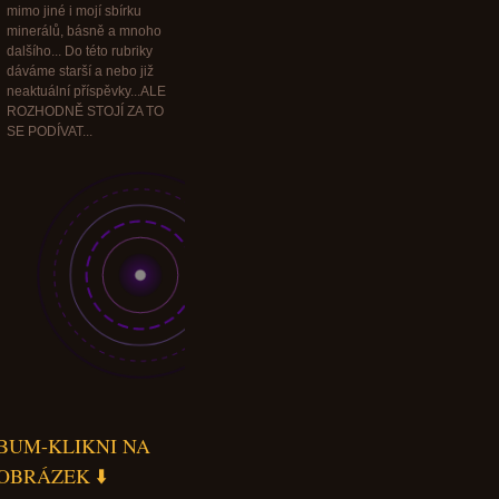
mimo jiné i mojí sbírku
minerálů, básně a mnoho
dalšího... Do této rubriky
dáváme starší a nebo již
neaktuální příspěvky...ALE
ROZHODNĚ STOJÍ ZA TO
SE PODÍVAT...
BUM-KLIKNI NA
OBRÁZEK ⬇️