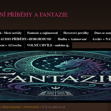
Í PŘÍBĚHY A FANTAZIE
i - Maxi seriály
Fantazie a zajímavosti
Hororové povídky
Dnes se za
AUDIO PŘÍBĚHY+HORORMUSIC
Hudba + Animované
Archiv + N
tent + AI tvorba
VOLNÉ CHVÍLE - sudoku aj..
»
Moje karaoke + Animované
»
A Ty se ptáš co já