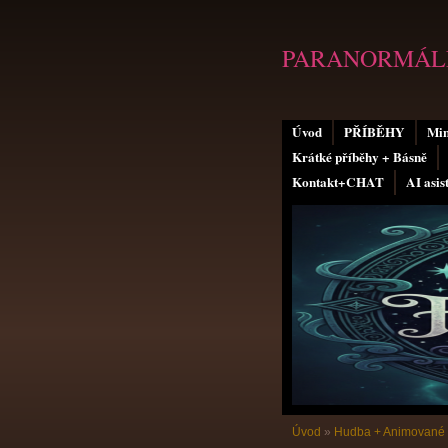
PARANORMÁLN
Úvod
PŘÍBĚHY
Min
Krátké příběhy + Básně
Kontakt+CHAT
AI asis
Úvod
»
Hudba + Animované