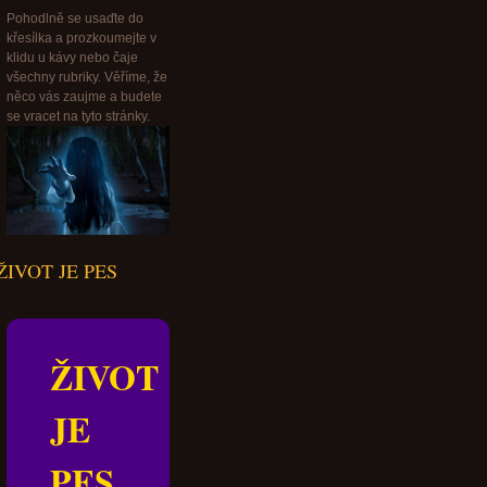
Pohodlně se usaďte do
křesílka a prozkoumejte v
klidu u kávy nebo čaje
všechny rubriky. Věříme, že
něco vás zaujme a budete
se vracet na tyto stránky.
ŽIVOT JE PES
ŽIVOT
JE
PES