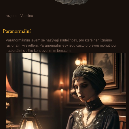
rozjede - Vlastina
Paranormální
Paranormálním jevem se nazývají skutečnosti, pro které není známo
racionální vysvětlení. Paranormální jevy jsou často pro svou mohutnou
iracionální složku kontroverzním tématem.