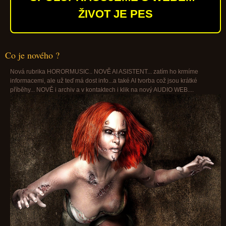
ŽIVOT JE PES
Co je nového ?
Nová rubrika HORORMUSIC.. NOVĚ AI ASISTENT... zatím ho krmíme
informacemi, ale už teď má dost info...a také AI tvorba což jsou krátké
příběhy... NOVĚ i archiv a v kontaktech i klik na nový AUDIO WEB....