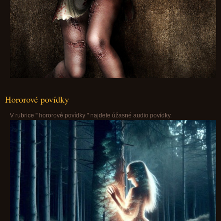
Hororové povídky
V rubrice " hororové povídky " najdete úžasné audio povídky.