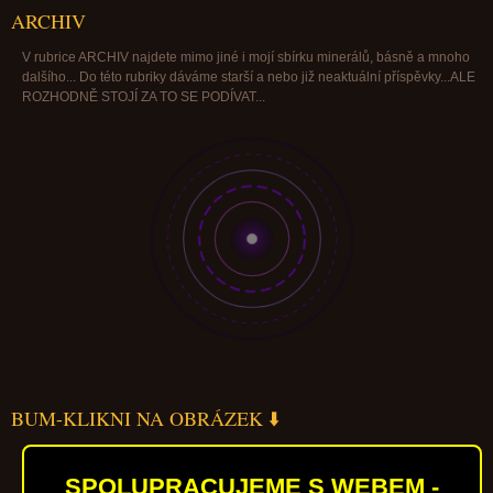
ARCHIV
V rubrice ARCHIV najdete mimo jiné i mojí sbírku minerálů, básně a mnoho
dalšího... Do této rubriky dáváme starší a nebo již neaktuální příspěvky...ALE
ROZHODNĚ STOJÍ ZA TO SE PODÍVAT...
BUM-KLIKNI NA OBRÁZEK ⬇️
SPOLUPRACUJEME S WEBEM -