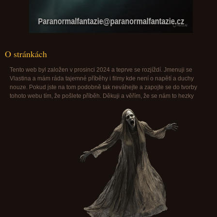
Paranormalfantazie@paranormalfantazie.cz
O stránkách
Tento web byl založen v prosinci 2024 a teprve se rozjíždí. Jmenuji se
Vlastina a mám ráda tajemné příběhy i filmy kde není o napětí a duchy
nouze. Pokud jste na tom podobně tak neváhejte a zapojte se do tvorby
tohoto webu tím, že pošlete příběh. Děkuji a věřím, že se nám to hezky