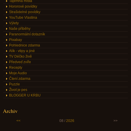
Tajemná místa
Hororové povídky
Strašidelné povídky
YouTube Vlastina
Výlety
Naše příběhy
Paranormální dotazník
Pixabay
Pohlednice zdarma
Alík - vtipy a jiné
TV Déčko živě
Předveď zvíře
Recepty
Moje Audio
Čtení zdarma
Puzzle
Život je pes
BLOGGER U KRBU
Archiv
<<
08 /
2026
>>