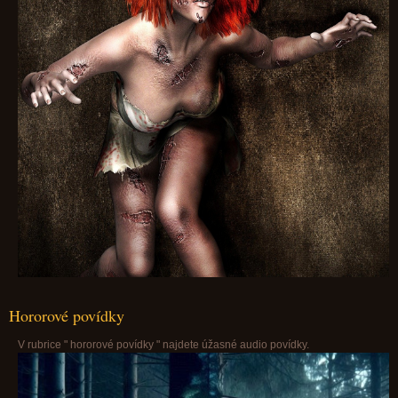
Hororové povídky
V rubrice " hororové povídky " najdete úžasné audio povídky.