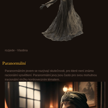
rozjede - Vlastina
Paranormální
Paranormálním jevem se nazývají skutečnosti, pro které není známo
racionální vysvětlení. Paranormální jevy jsou často pro svou mohutnou
iracionální složku kontroverzním tématem.