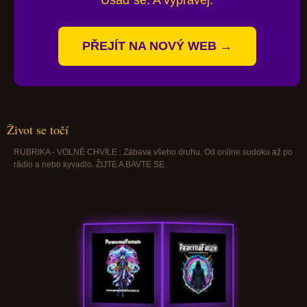
Usaď se. A vyprávěj.
PŘEJÍT NA NOVÝ WEB →
Život se točí
RUBRIKA - VOLNÉ CHVÍLE : Zábava všeho druhu. Od online sudoku až po
rádio a nebo kyvadlo. ŽIJTE A BAVTE SE.