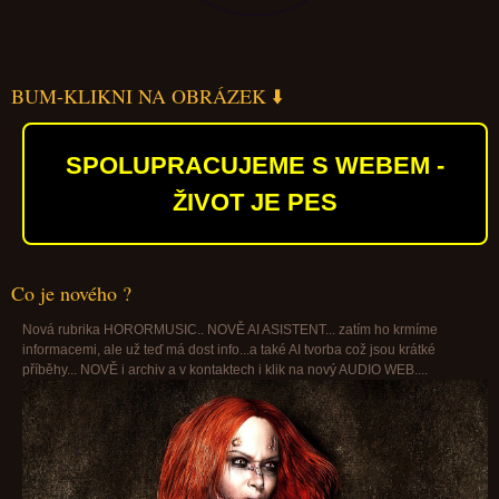
BUM-KLIKNI NA OBRÁZEK ⬇️
SPOLUPRACUJEME S WEBEM -
ŽIVOT JE PES
Co je nového ?
Nová rubrika HORORMUSIC.. NOVĚ AI ASISTENT... zatím ho krmíme
informacemi, ale už teď má dost info...a také AI tvorba což jsou krátké
příběhy... NOVĚ i archiv a v kontaktech i klik na nový AUDIO WEB....