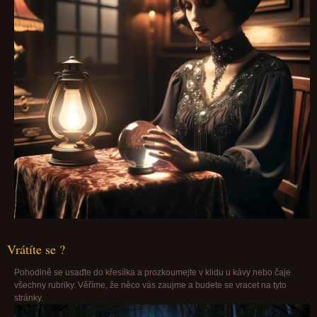
Vrátíte se ?
Pohodlně se usaďte do křesílka a prozkoumejte v klidu u kávy nebo čaje
všechny rubriky. Věříme, že něco vás zaujme a budete se vracet na tyto
stránky.