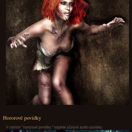
Hororové povídky
V rubrice " hororové povídky " najdete úžasné audio povídky.