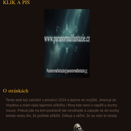
KLIK A PIŠ
Paranormalfantazie@paranormalfantazie.cz
O stránkách
Tento web byl založen v prosinci 2024 a teprve se rozjíždí. Jmenuji se
Vlastina a mám ráda tajemné příběhy i filmy kde není o napětí a duchy
nouze. Pokud jste na tom podobně tak neváhejte a zapojte se do tvorby
tohoto webu tím, že pošlete příběh. Děkuji a věřím, že se nám to hezky