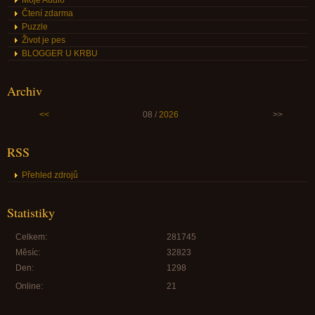
Moje Audio
Čtení zdarma
Puzzle
Život je pes
BLOGGER U KRBU
Archiv
<<
08 /
2026
>>
RSS
Přehled zdrojů
Statistiky
Celkem:
281745
Měsíc:
32823
Den:
1298
Online:
21