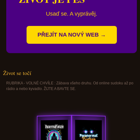
Usaď se. A vyprávěj.
PŘEJÍT NA NOVÝ WEB →
Život se točí
RUBRIKA - VOLNÉ CHVÍLE : Zábava všeho druhu. Od online sudoku až po
rádio a nebo kyvadlo. ŽIJTE A BAVTE SE.