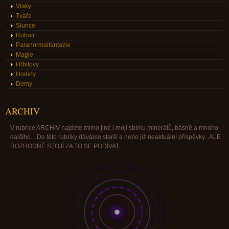
Vlaky
Tváře
Slunce
Roboti
Paranormalfantazie
Magie
Hřbitovy
Hodiny
Domy
ARCHIV
V rubrice ARCHIV najdete mimo jiné i mojí sbírku minerálů, básně a mnoho
dalšího... Do této rubriky dáváme starší a nebo již neaktuální příspěvky...ALE
ROZHODNĚ STOJÍ ZA TO SE PODÍVAT...