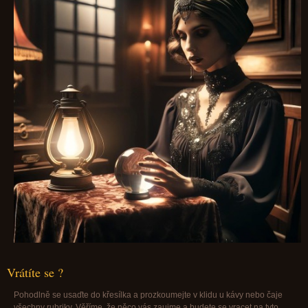
Vrátíte se ?
Pohodlně se usaďte do křesílka a prozkoumejte v klidu u kávy nebo čaje
všechny rubriky. Věříme, že něco vás zaujme a budete se vracet na tyto