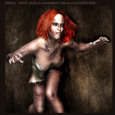
příběhy... NOVĚ i archiv a v kontaktech i klik na nový AUDIO WEB....