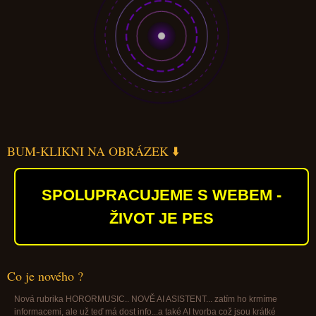
BUM-KLIKNI NA OBRÁZEK ⬇️
SPOLUPRACUJEME S WEBEM -
ŽIVOT JE PES
Co je nového ?
Nová rubrika HORORMUSIC.. NOVĚ AI ASISTENT... zatím ho krmíme
informacemi, ale už teď má dost info...a také AI tvorba což jsou krátké