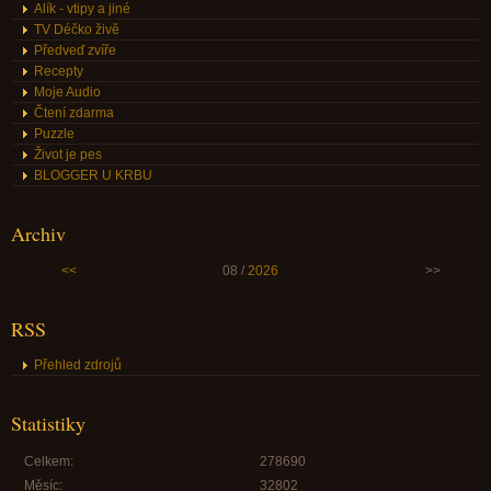
Alík - vtipy a jiné
TV Déčko živě
Předveď zvíře
Recepty
Moje Audio
Čtení zdarma
Puzzle
Život je pes
BLOGGER U KRBU
Archiv
<<
08 /
2026
>>
RSS
Přehled zdrojů
Statistiky
Celkem:
278690
Měsíc:
32802