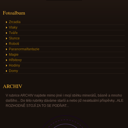
Fotoalbum
Zrcadla
Vlaky
Tváře
Slunce
Roboti
Paranormalfantazie
Magie
Hřbitovy
Hodiny
Domy
ARCHIV
V rubrice ARCHIV najdete mimo jiné i mojí sbírku minerálů, básně a mnoho
dalšího... Do této rubriky dáváme starší a nebo již neaktuální příspěvky...ALE
ROZHODNĚ STOJÍ ZA TO SE PODÍVAT...