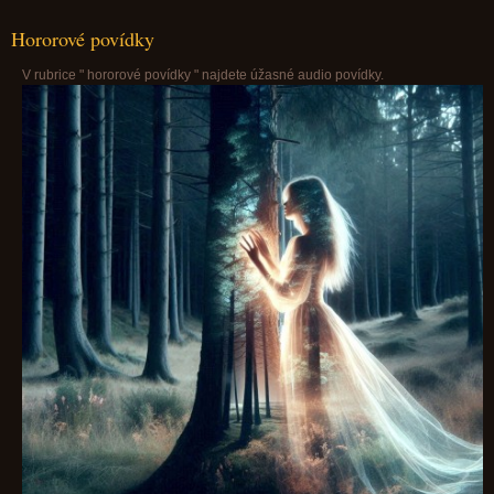
Hororové povídky
V rubrice " hororové povídky " najdete úžasné audio povídky.