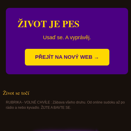
ŽIVOT JE PES
Usaď se. A vyprávěj.
PŘEJÍT NA NOVÝ WEB →
Život se točí
RUBRIKA - VOLNÉ CHVÍLE : Zábava všeho druhu. Od online sudoku až po
rádio a nebo kyvadlo. ŽIJTE A BAVTE SE.