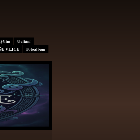
mýšlím
Uvítání
AŠE VEJCE
Fotoalbum