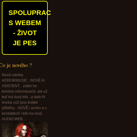
SPOLUPRACUJEME
S WEBEM
- ŽIVOT
JE PES
Co je nového ?
Nová rubrika
HORORMUSIC.. NOVĚ AI
ASISTENT... zatím ho
krmíme informacemi, ale už
teď má dost info...a také AI
tvorba což jsou krátké
příběhy... NOVĚ i archiv a v
kontaktech i klik na nový
AUDIO WEB....