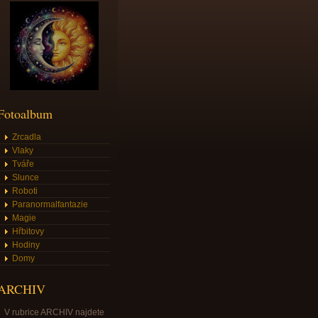
Fotoalbum
Zrcadla
Vlaky
Tváře
Slunce
Roboti
Paranormalfantazie
Magie
Hřbitovy
Hodiny
Domy
ARCHIV
V rubrice ARCHIV najdete