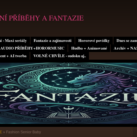
Í PŘÍBĚHY A FANTAZIE
i - Maxi seriály
Fantazie a zajímavosti
Hororové povídky
Dnes se za
AUDIO PŘÍBĚHY+HORORMUSIC
Hudba + Animované
Archiv + N
tent + AI tvorba
VOLNÉ CHVÍLE - sudoku aj..
CE
»
Fashion Senior Baby