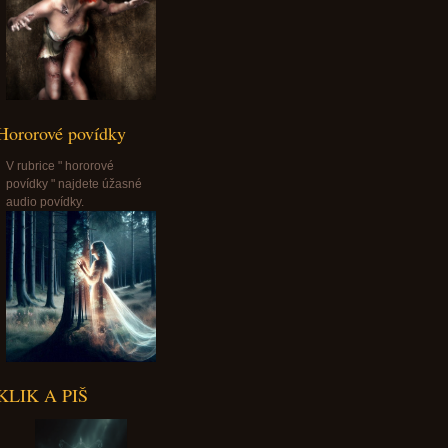
Hororové povídky
V rubrice " hororové
povídky " najdete úžasné
audio povídky.
KLIK A PIŠ