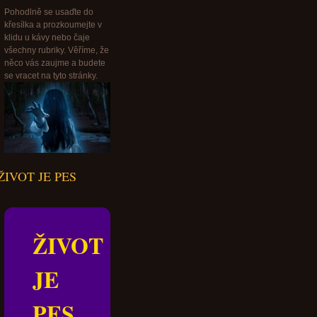
Pohodlně se usaďte do
křesílka a prozkoumejte v
klidu u kávy nebo čaje
všechny rubriky. Věříme, že
něco vás zaujme a budete
se vracet na tyto stránky.
ŽIVOT JE PES
ŽIVOT
JE
PES