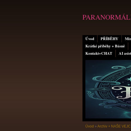
PARANORMÁLN
Úvod
PŘÍBĚHY
Min
Krátké příběhy + Básně
Kontakt+CHAT
AI asis
Úvod
»
Archiv + NAŠE VEJ