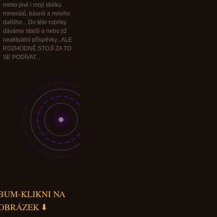
mimo jiné i mojí sbírku
minerálů, básně a mnoho
dalšího... Do této rubriky
dáváme starší a nebo již
neaktuální příspěvky...ALE
ROZHODNĚ STOJÍ ZA TO
SE PODÍVAT...
BUM-KLIKNI NA
OBRÁZEK ⬇️