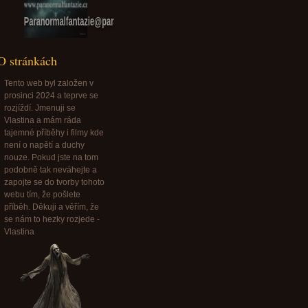
normalfantazie.cz
O stránkách
Tento web byl založen v
prosinci 2024 a teprve se
rozjíždí. Jmenuji se
Vlastina a mám ráda
tajemné příběhy i filmy kde
není o napětí a duchy
nouze. Pokud jste na tom
podobně tak neváhejte a
zapojte se do tvorby tohoto
webu tím, že pošlete
příběh. Děkuji a věřím, že
se nám to hezky rozjede -
Vlastina