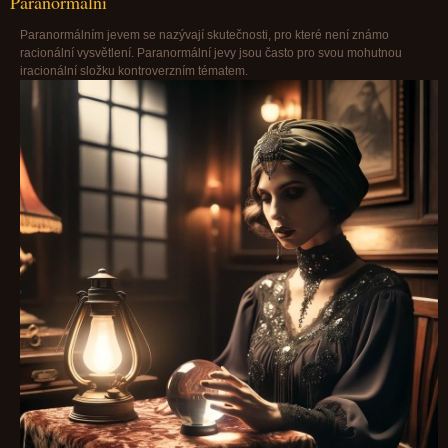
Paranormální
Paranormálním jevem se nazývají skutečnosti, pro které není známo
racionální vysvětlení. Paranormální jevy jsou často pro svou mohutnou
iracionální složku kontroverzním tématem.