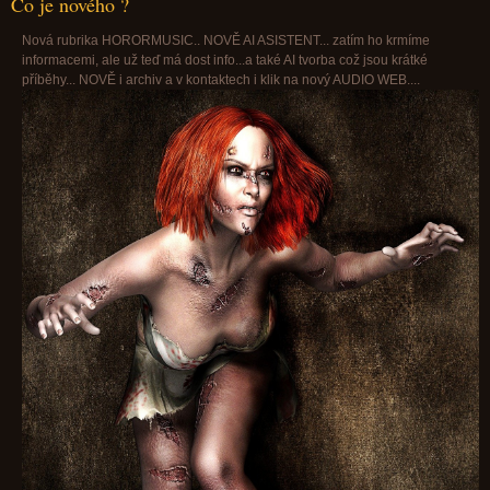
Co je nového ?
Nová rubrika HORORMUSIC.. NOVĚ AI ASISTENT... zatím ho krmíme
informacemi, ale už teď má dost info...a také AI tvorba což jsou krátké
příběhy... NOVĚ i archiv a v kontaktech i klik na nový AUDIO WEB....