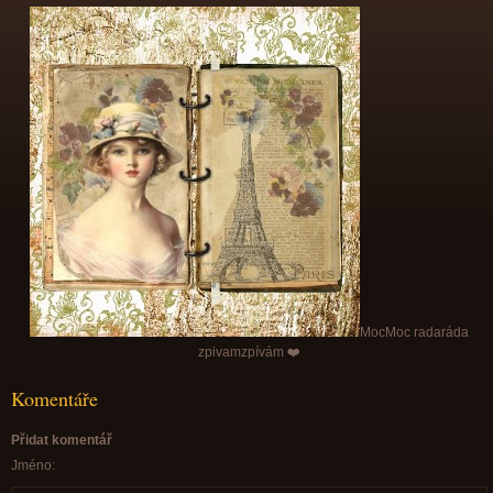
MocMoc radaráda
zpivamzpívám ❤️
Komentáře
Přidat komentář
Jméno: