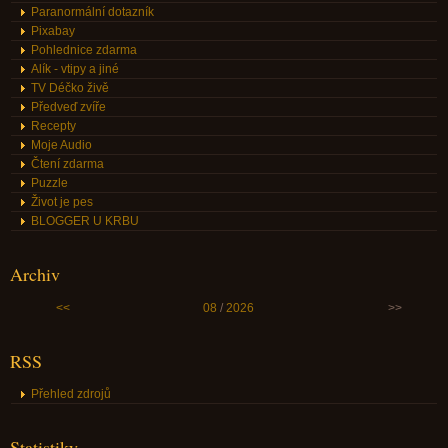
Paranormální dotazník
Pixabay
Pohlednice zdarma
Alík - vtipy a jiné
TV Déčko živě
Předveď zvíře
Recepty
Moje Audio
Čtení zdarma
Puzzle
Život je pes
BLOGGER U KRBU
Archiv
<<
08
/
2026
>>
RSS
Přehled zdrojů
Statistiky