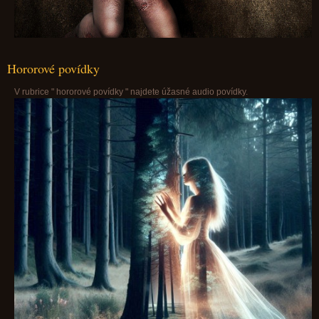
Hororové povídky
V rubrice " hororové povídky " najdete úžasné audio povídky.