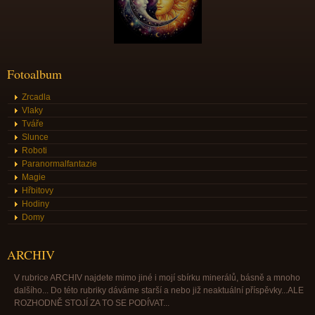
Fotoalbum
Zrcadla
Vlaky
Tváře
Slunce
Roboti
Paranormalfantazie
Magie
Hřbitovy
Hodiny
Domy
ARCHIV
V rubrice ARCHIV najdete mimo jiné i mojí sbírku minerálů, básně a mnoho
dalšího... Do této rubriky dáváme starší a nebo již neaktuální příspěvky...ALE
ROZHODNĚ STOJÍ ZA TO SE PODÍVAT...