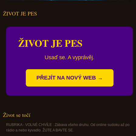
ŽIVOT JE PES
ŽIVOT JE PES
Usaď se. A vyprávěj.
PŘEJÍT NA NOVÝ WEB →
Život se točí
RUBRIKA - VOLNÉ CHVÍLE : Zábava všeho druhu. Od online sudoku až po
rádio a nebo kyvadlo. ŽIJTE A BAVTE SE.