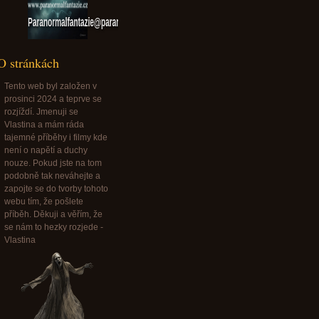
Paranormalfantazie@paranormalfantazie.cz
O stránkách
Tento web byl založen v
prosinci 2024 a teprve se
rozjíždí. Jmenuji se
Vlastina a mám ráda
tajemné příběhy i filmy kde
není o napětí a duchy
nouze. Pokud jste na tom
podobně tak neváhejte a
zapojte se do tvorby tohoto
webu tím, že pošlete
příběh. Děkuji a věřím, že
se nám to hezky rozjede -
Vlastina