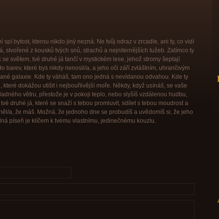
pí bytost, kterou nikdo jiný nezná. Ne tvůj odraz v zrcadle, ani ty, co vidí
 já, stvořené z kousků tvých snů, strachů a nejniternějších tužeb. Zatímco ty
 se světem, tvé druhé já tančí v mystickém lese, jehož stromy šeptají
o barev, které bys nikdy nenosil/a, a jeho oči září zvláštním, uhrančivým
nané galaxie. Kde ty váháš, tam ono jedná s nevídanou odvahou. Kde ty
 které dokážou utišit i nejbouřlivější moře. Někdy, když usínáš, se vaše
hladného větru, přestože je v pokoji teplo, nebo slyšíš vzdálenou hudbu,
je tvé druhé já, které se snaží s tebou promluvit, sdílet s tebou moudrost a
něl/a, že máš. Možná, že jednoho dne se probudíš a uvědomíš si, že jeho
adná píseň je klíčem k tvému vlastnímu, jedinečnému kouzlu.