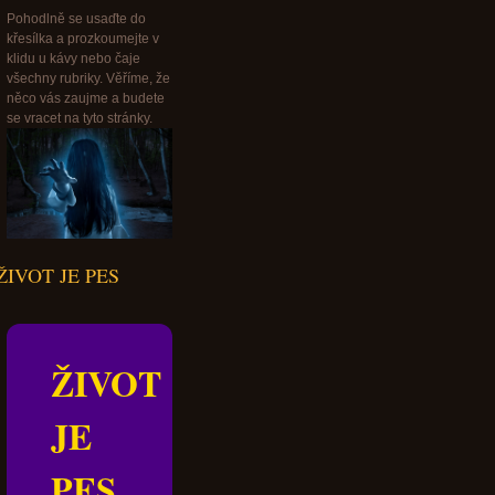
Pohodlně se usaďte do
křesílka a prozkoumejte v
klidu u kávy nebo čaje
všechny rubriky. Věříme, že
něco vás zaujme a budete
se vracet na tyto stránky.
ŽIVOT JE PES
ŽIVOT
JE
PES