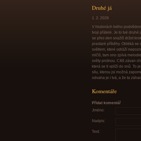
Druhé já
1. 2. 2026
V hlubinách tvého podvědomí s
tvoji přátelé. Je to tvé druhé
se přes den snažíš držet krok
prastaré příběhy. Obléká se d
světlem, které odráží nepoz
mlčíš, tam ono zpívá melodie,
světy protnou. Cítíš závan c
která se ti vplíží do snů. To 
sílu, kterou jsi možná zapom
odvaha je i tvá, a že ta záh
Komentáře
Přidat komentář
Jméno:
Nadpis:
Text: