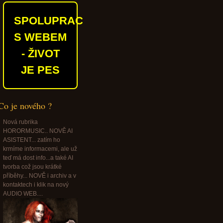
SPOLUPRACUJEME
S WEBEM
- ŽIVOT
JE PES
Co je nového ?
Nová rubrika
HORORMUSIC.. NOVĚ AI
ASISTENT... zatím ho
krmíme informacemi, ale už
teď má dost info...a také AI
tvorba což jsou krátké
příběhy... NOVĚ i archiv a v
kontaktech i klik na nový
AUDIO WEB....