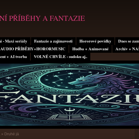
Í PŘÍBĚHY A FANTAZIE
i - Maxi seriály
Fantazie a zajímavosti
Hororové povídky
Dnes se za
AUDIO PŘÍBĚHY+HORORMUSIC
Hudba + Animované
Archiv + N
tent + AI tvorba
VOLNÉ CHVÍLE - sudoku aj..
a
»
Druhé já