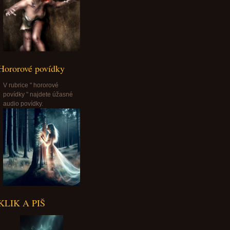
Hororové povídky
V rubrice " hororové
povídky " najdete úžasné
audio povídky.
KLIK A PIŠ