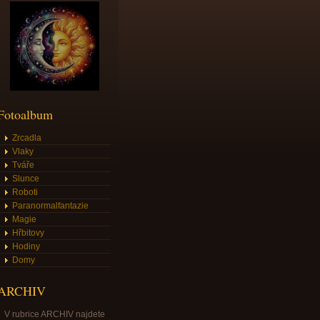
Fotoalbum
Zrcadla
Vlaky
Tváře
Slunce
Roboti
Paranormalfantazie
Magie
Hřbitovy
Hodiny
Domy
ARCHIV
V rubrice ARCHIV najdete