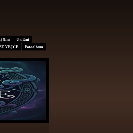
mýšlím
Uvítání
AŠE VEJCE
Fotoalbum