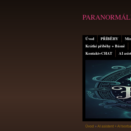
PARANORMÁLN
Úvod
PŘÍBĚHY
Min
Krátké příběhy + Básně
Kontakt+CHAT
AI asis
Úvod
»
AI asistent + AI tvorb