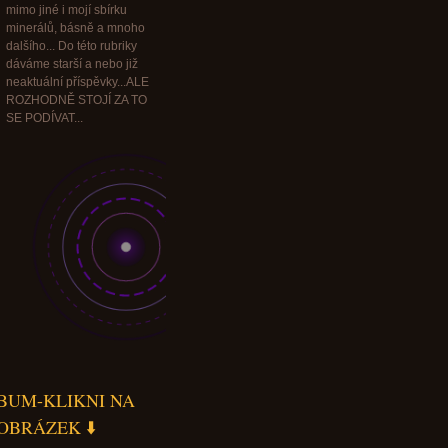
mimo jiné i mojí sbírku
minerálů, básně a mnoho
dalšího... Do této rubriky
dáváme starší a nebo již
neaktuální příspěvky...ALE
ROZHODNĚ STOJÍ ZA TO
SE PODÍVAT...
BUM-KLIKNI NA
OBRÁZEK ⬇️