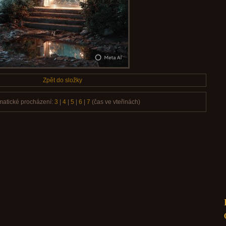
Zpět do složky
matické procházení:
3
|
4
|
5
|
6
|
7
(čas ve vteřinách)