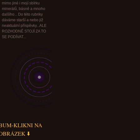
mimo jiné i mojí sbírku
minerálů, básně a mnoho
dalšího... Do této rubriky
dáváme starší a nebo již
neaktuální příspěvky...ALE
ROZHODNĚ STOJÍ ZA TO
SE PODÍVAT...
BUM-KLIKNI NA
OBRÁZEK ⬇️