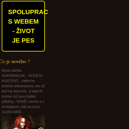
SPOLUPRACUJEME
S WEBEM
- ŽIVOT
JE PES
Co je nového ?
Nová rubrika
HORORMUSIC.. NOVĚ AI
ASISTENT... zatím ho
krmíme informacemi, ale už
teď má dost info...a také AI
tvorba což jsou krátké
příběhy... NOVĚ i archiv a v
kontaktech i klik na nový
AUDIO WEB....