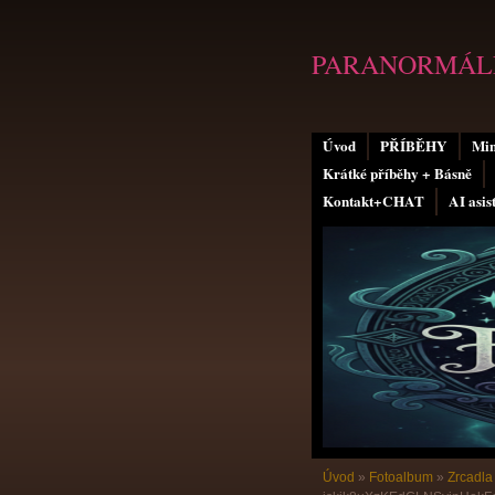
PARANORMÁLN
Úvod
PŘÍBĚHY
Min
Krátké příběhy + Básně
Kontakt+CHAT
AI asis
Úvod
»
Fotoalbum
»
Zrcadla