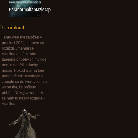
Paranormalfantazie@paranormalfantazie.cz
O stránkách
Tento web byl založen v
prosinci 2024 a teprve se
rozjíždí. Jmenuji se
Vlastina a mám ráda
tajemné příběhy i filmy kde
není o napětí a duchy
nouze. Pokud jste na tom
podobně tak neváhejte a
zapojte se do tvorby tohoto
webu tím, že pošlete
příběh. Děkuji a věřím, že
se nám to hezky rozjede -
Vlastina