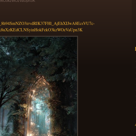
FekO3kzWOzVaUpn3K
8h94SmNZO3irvdRIK37FHl_AjEhXIJwA8EcsVU7c-
ik8uXzKEdCLNSyinHokFekO3kzWOzVaUpn3K