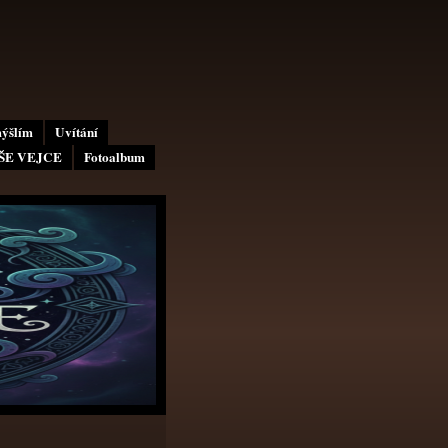
mýšlím
Uvítání
AŠE VEJCE
Fotoalbum