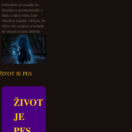
Pohodlně se usaďte do
křesílka a prozkoumejte v
klidu u kávy nebo čaje
všechny rubriky. Věříme, že
něco vás zaujme a budete
se vracet na tyto stránky.
ŽIVOT JE PES
ŽIVOT
JE
PES