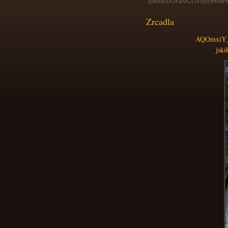
jskik8uXzKEdCLNSyinHok
Zrcadla
AQOmxiY_
jsk