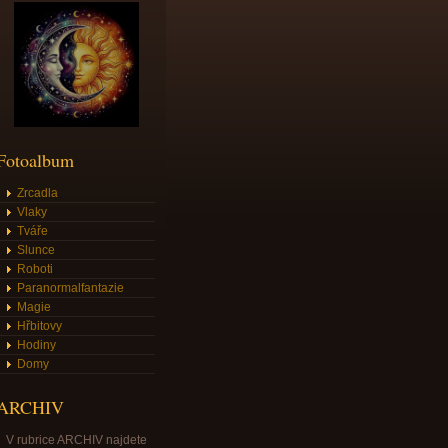
Fotoalbum
Zrcadla
Vlaky
Tváře
Slunce
Roboti
Paranormalfantazie
Magie
Hřbitovy
Hodiny
Domy
ARCHIV
V rubrice ARCHIV najdete