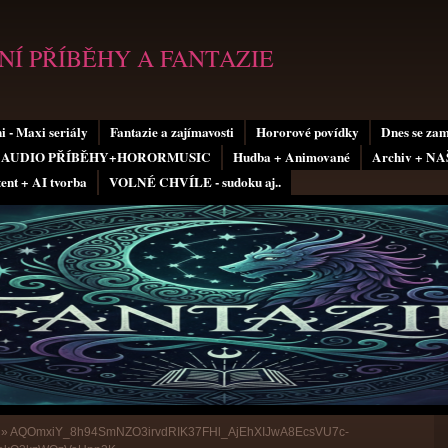
Í PŘÍBĚHY A FANTAZIE
i - Maxi seriály
Fantazie a zajímavosti
Hororové povídky
Dnes se za
AUDIO PŘÍBĚHY+HORORMUSIC
Hudba + Animované
Archiv + N
tent + AI tvorba
VOLNÉ CHVÍLE - sudoku aj..
»
AQOmxiY_8h94SmNZO3irvdRIK37FHl_AjEhXIJwA8EcsVU7c-