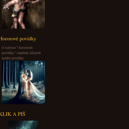
Hororové povídky
V rubrice " hororové
povídky " najdete úžasné
audio povídky.
KLIK A PIŠ