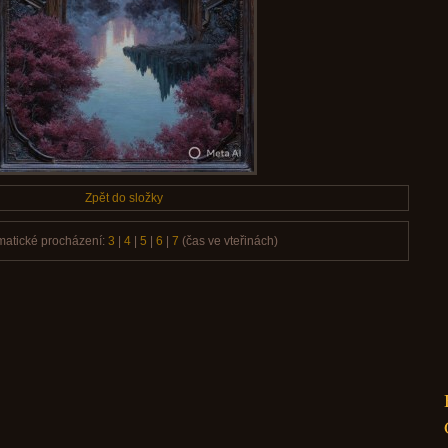
Zpět do složky
matické procházení:
3
|
4
|
5
|
6
|
7
(čas ve vteřinách)