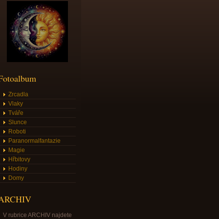
Fotoalbum
Zrcadla
Vlaky
Tváře
Slunce
Roboti
Paranormalfantazie
Magie
Hřbitovy
Hodiny
Domy
ARCHIV
V rubrice ARCHIV najdete