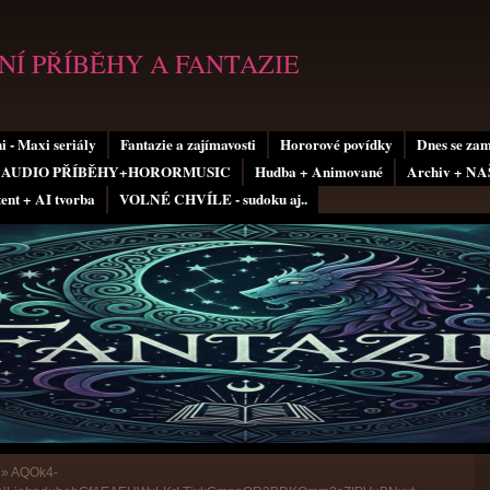
Í PŘÍBĚHY A FANTAZIE
i - Maxi seriály
Fantazie a zajímavosti
Hororové povídky
Dnes se za
AUDIO PŘÍBĚHY+HORORMUSIC
Hudba + Animované
Archiv + N
tent + AI tvorba
VOLNÉ CHVÍLE - sudoku aj..
»
AQOk4-