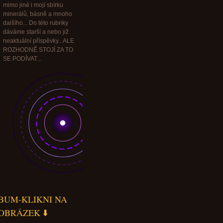
mimo jiné i mojí sbírku
minerálů, básně a mnoho
dalšího... Do této rubriky
dáváme starší a nebo již
neaktuální příspěvky...ALE
ROZHODNĚ STOJÍ ZA TO
SE PODÍVAT...
BUM-KLIKNI NA
OBRÁZEK ⬇️