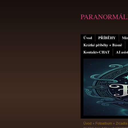
PARANORMÁLN
Úvod
PŘÍBĚHY
Min
Krátké příběhy + Básně
Kontakt+CHAT
AI asis
Úvod
»
Fotoalbum
»
Zrcadla