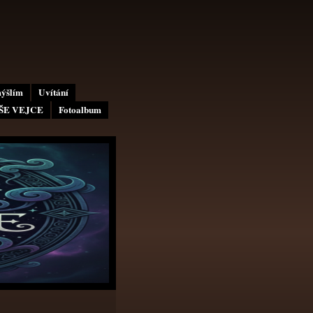
mýšlím
Uvítání
AŠE VEJCE
Fotoalbum