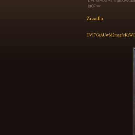
DVI7GiAUwM2mrgfcKtWOI
jgQ7mx
Zrcadla
DVI7GiAUwM2mrgfcKtWO