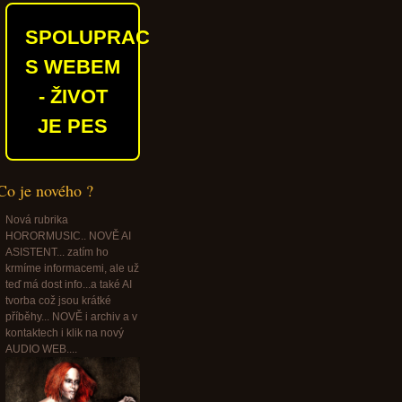
SPOLUPRACUJEME
S WEBEM
- ŽIVOT
JE PES
Co je nového ?
Nová rubrika
HORORMUSIC.. NOVĚ AI
ASISTENT... zatím ho
krmíme informacemi, ale už
teď má dost info...a také AI
tvorba což jsou krátké
příběhy... NOVĚ i archiv a v
kontaktech i klik na nový
AUDIO WEB....