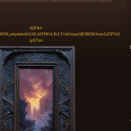
0NLjahpduhehGfAEAEHWxLKrLTixkGmpnQR3BDKOmm2sZIPVuBNxxt-
AQOk4-
I0NLjahpduhehGfAEAEHWxLKrLTixkGmpnQR3BDKOmm2sZIPVuBNxxt-
jgQ7mx