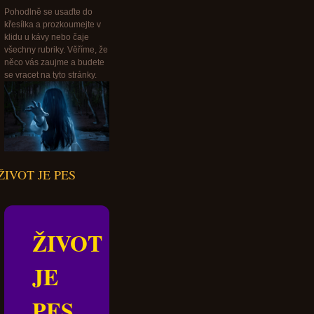
Pohodlně se usaďte do
křesílka a prozkoumejte v
klidu u kávy nebo čaje
všechny rubriky. Věříme, že
něco vás zaujme a budete
se vracet na tyto stránky.
ŽIVOT JE PES
ŽIVOT
JE
PES