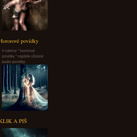
Hororové povídky
V rubrice " hororové
povídky " najdete úžasné
audio povídky.
KLIK A PIŠ