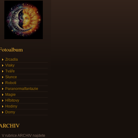
Fotoalbum
Zrcadla
Vlaky
Tváře
Slunce
Roboti
Paranormalfantazie
Magie
Hřbitovy
Hodiny
Domy
ARCHIV
V rubrice ARCHIV najdete