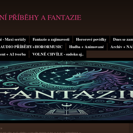
Í PŘÍBĚHY A FANTAZIE
i - Maxi seriály
Fantazie a zajímavosti
Hororové povídky
Dnes se za
AUDIO PŘÍBĚHY+HORORMUSIC
Hudba + Animované
Archiv + N
tent + AI tvorba
VOLNÉ CHVÍLE - sudoku aj..
»