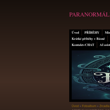
PARANORMÁLN
Úvod
PŘÍBĚHY
Min
Krátké příběhy + Básně
Kontakt+CHAT
AI asis
Úvod
»
Fotoalbum
»
Zrcadla