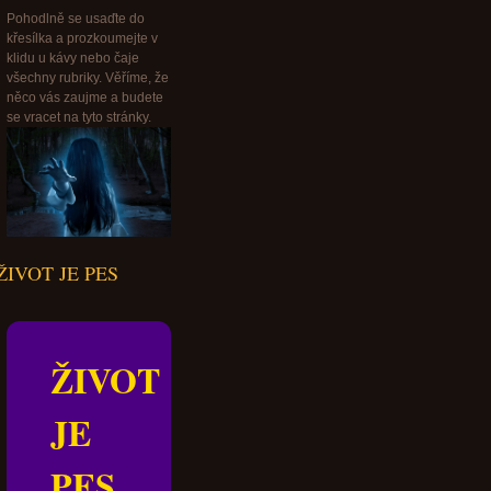
Pohodlně se usaďte do
křesílka a prozkoumejte v
klidu u kávy nebo čaje
všechny rubriky. Věříme, že
něco vás zaujme a budete
se vracet na tyto stránky.
ŽIVOT JE PES
ŽIVOT
JE
PES