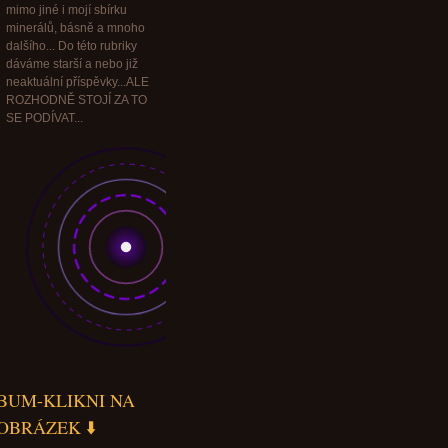
mimo jiné i mojí sbírku
minerálů, básně a mnoho
dalšího... Do této rubriky
dáváme starší a nebo již
neaktuální příspěvky...ALE
ROZHODNĚ STOJÍ ZA TO
SE PODÍVAT...
BUM-KLIKNI NA
OBRÁZEK ⬇️