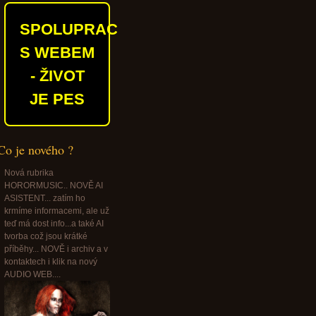
SPOLUPRACUJEME
S WEBEM
- ŽIVOT
JE PES
Co je nového ?
Nová rubrika
HORORMUSIC.. NOVĚ AI
ASISTENT... zatím ho
krmíme informacemi, ale už
teď má dost info...a také AI
tvorba což jsou krátké
příběhy... NOVĚ i archiv a v
kontaktech i klik na nový
AUDIO WEB....