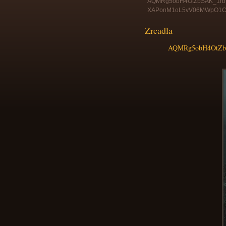
AQMRg5obH4OtZbSAK_1rbYd
XAPonM1oL5vV06MWpO1
Zrcadla
AQMRg5obH4OtZbS