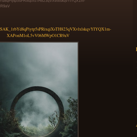
8qPiytp5sPRixqiXsTH823qVXvlxlskqvYIYQX1m-
CR9aV
AK_1rbYd8qPiytp5sPRixqiXsTH823qVXvlxlskqvYIYQX1m-
XAPonM1oL5vV06MWpO1CR9aV