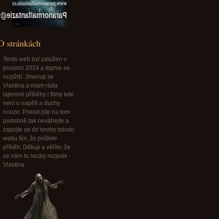
Paranormalfantazie@paranormalfantazie.cz
O stránkách
Tento web byl založen v
prosinci 2024 a teprve se
rozjíždí. Jmenuji se
Vlastina a mám ráda
tajemné příběhy i filmy kde
není o napětí a duchy
nouze. Pokud jste na tom
podobně tak neváhejte a
zapojte se do tvorby tohoto
webu tím, že pošlete
příběh. Děkuji a věřím, že
se nám to hezky rozjede -
Vlastina