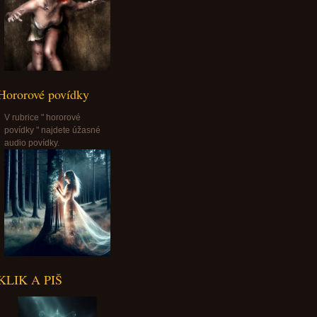
Hororové povídky
V rubrice " hororové
povídky " najdete úžasné
audio povídky.
KLIK A PIŠ