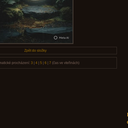
Zpět do složky
matické procházení:
3
|
4
|
5
|
6
|
7
(čas ve vteřinách)