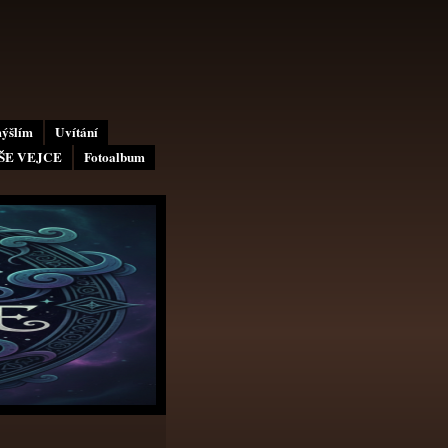
mýšlím
Uvítání
AŠE VEJCE
Fotoalbum