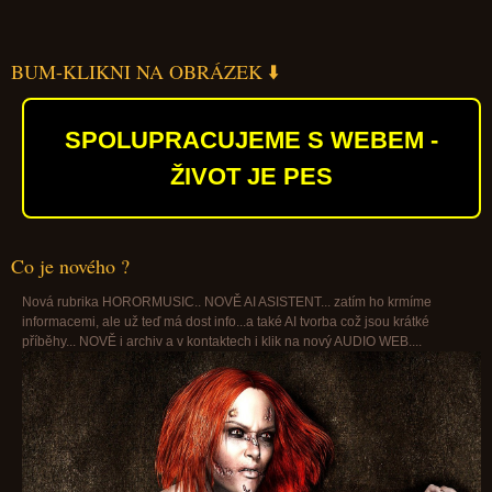
BUM-KLIKNI NA OBRÁZEK ⬇️
SPOLUPRACUJEME S WEBEM -
ŽIVOT JE PES
Co je nového ?
Nová rubrika HORORMUSIC.. NOVĚ AI ASISTENT... zatím ho krmíme
informacemi, ale už teď má dost info...a také AI tvorba což jsou krátké
příběhy... NOVĚ i archiv a v kontaktech i klik na nový AUDIO WEB....