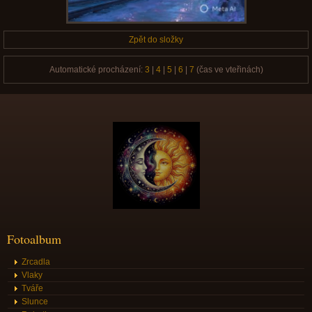
Zpět do složky
Automatické procházení:
3
|
4
|
5
|
6
|
7
(čas ve vteřinách)
Fotoalbum
Zrcadla
Vlaky
Tváře
Slunce