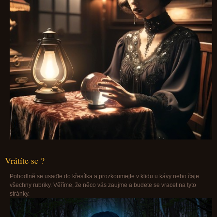
Vrátíte se ?
Pohodlně se usaďte do křesílka a prozkoumejte v klidu u kávy nebo čaje
všechny rubriky. Věříme, že něco vás zaujme a budete se vracet na tyto
stránky.