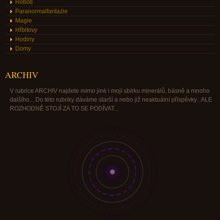
Roboti
Paranormalfantazie
Magie
Hřbitovy
Hodiny
Domy
ARCHIV
V rubrice ARCHIV najdete mimo jiné i mojí sbírku minerálů, básně a mnoho
dalšího... Do této rubriky dáváme starší a nebo již neaktuální příspěvky...ALE
ROZHODNĚ STOJÍ ZA TO SE PODÍVAT...