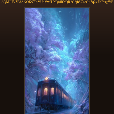
AQMJUV5PdANOK979lVUdVwILXQidRXQR2C2jh5ZecGu7q2v7KYxgWPza