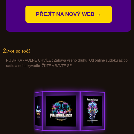
PŘEJÍT NA NOVÝ WEB →
Život se točí
RUBRIKA - VOLNÉ CHVÍLE : Zábava všeho druhu. Od online sudoku až po
rádio a nebo kyvadlo. ŽIJTE A BAVTE SE.