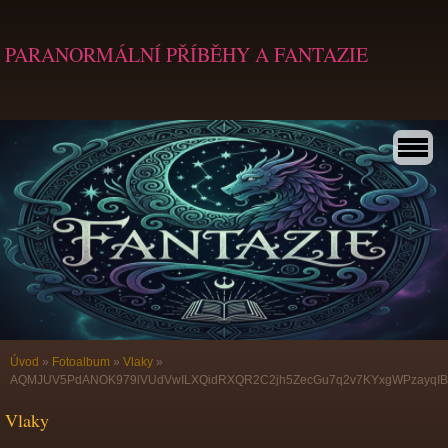
PARANORMÁLNÍ PŘÍBĚHY A FANTAZIE
Úvod
»
Fotoalbum
»
Vlaky
»
AQMJUV5PdANOK979lVUdVwILXQidRXQR2C2jh5ZecGu7q2v7KYxgWPzayqIB
Vlaky