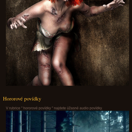
Hororové povídky
V rubrice " hororové povídky " najdete úžasné audio povídky.