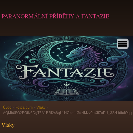
PARANORMÁLNÍ PŘÍBĚHY A FANTAZIE
Úvod
»
Fotoalbum
»
Vlaky
»
AQMb0FO2EGtIv3DgT6A1BRI2s8qL1HCIuuhGdNMzv0hXIfZuPU_32zLtdtulO
Vlaky