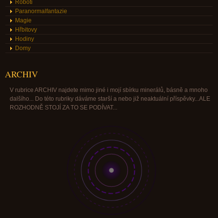
Roboti
Paranormalfantazie
Magie
Hřbitovy
Hodiny
Domy
ARCHIV
V rubrice ARCHIV najdete mimo jiné i mojí sbírku minerálů, básně a mnoho
dalšího... Do této rubriky dáváme starší a nebo již neaktuální příspěvky...ALE
ROZHODNĚ STOJÍ ZA TO SE PODÍVAT...