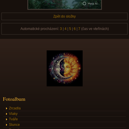
Zpět do složky
Automatické procházení:
3
|
4
|
5
|
6
|
7
(čas ve vteřinách)
Fotoalbum
Zrcadla
Vlaky
Tváře
Slunce