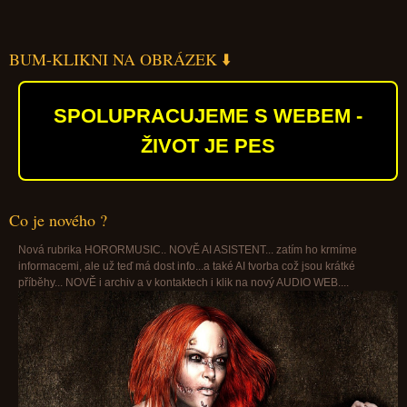
BUM-KLIKNI NA OBRÁZEK ⬇️
SPOLUPRACUJEME S WEBEM -
ŽIVOT JE PES
Co je nového ?
Nová rubrika HORORMUSIC.. NOVĚ AI ASISTENT... zatím ho krmíme
informacemi, ale už teď má dost info...a také AI tvorba což jsou krátké
příběhy... NOVĚ i archiv a v kontaktech i klik na nový AUDIO WEB....