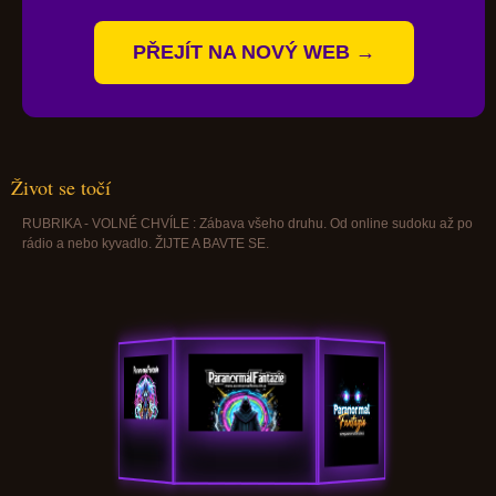
PŘEJÍT NA NOVÝ WEB →
Život se točí
RUBRIKA - VOLNÉ CHVÍLE : Zábava všeho druhu. Od online sudoku až po
rádio a nebo kyvadlo. ŽIJTE A BAVTE SE.