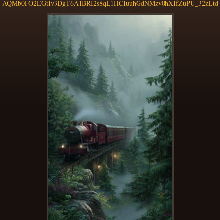
AQMb0FO2EGtIv3DgT6A1BRI2s8qL1HCIuuhGdNMzv0hXIfZuPU_32zLtd