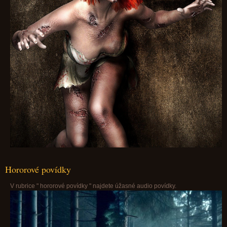
Hororové povídky
V rubrice " hororové povídky " najdete úžasné audio povídky.