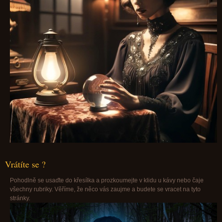
Vrátíte se ?
Pohodlně se usaďte do křesílka a prozkoumejte v klidu u kávy nebo čaje
všechny rubriky. Věříme, že něco vás zaujme a budete se vracet na tyto
stránky.