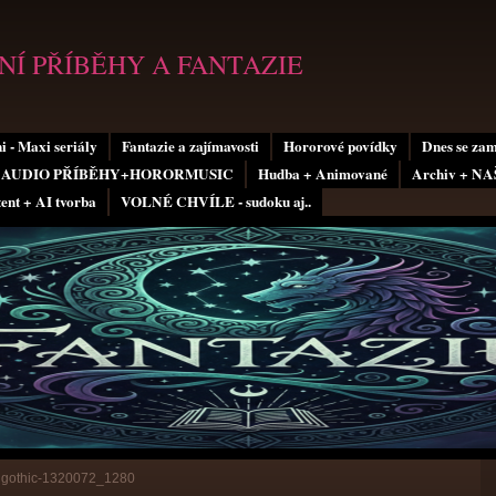
Í PŘÍBĚHY A FANTAZIE
i - Maxi seriály
Fantazie a zajímavosti
Hororové povídky
Dnes se za
AUDIO PŘÍBĚHY+HORORMUSIC
Hudba + Animované
Archiv + N
tent + AI tvorba
VOLNÉ CHVÍLE - sudoku aj..
»
gothic-1320072_1280