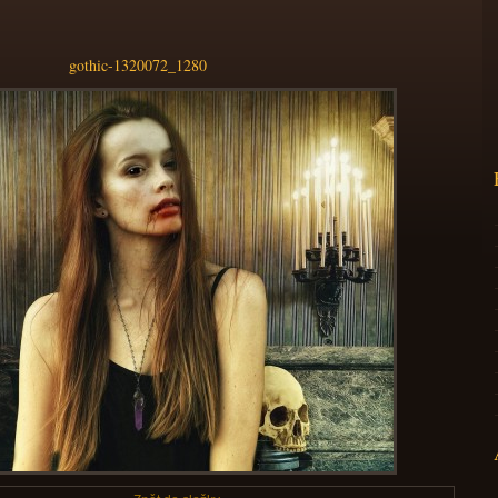
gothic-1320072_1280