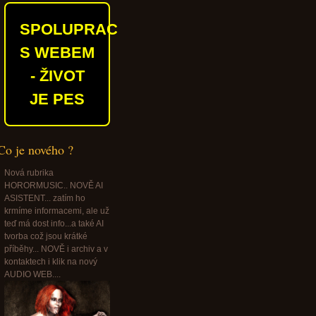
SPOLUPRACUJEME
S WEBEM
- ŽIVOT
JE PES
Co je nového ?
Nová rubrika
HORORMUSIC.. NOVĚ AI
ASISTENT... zatím ho
krmíme informacemi, ale už
teď má dost info...a také AI
tvorba což jsou krátké
příběhy... NOVĚ i archiv a v
kontaktech i klik na nový
AUDIO WEB....