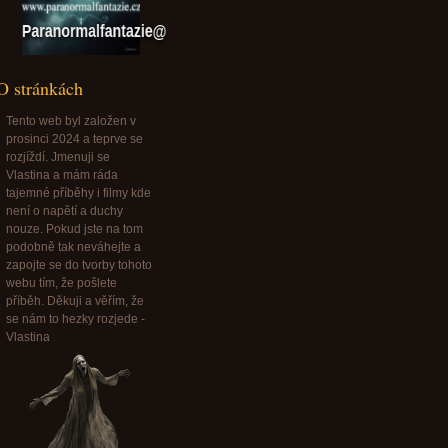
Paranormalfantazie@paranormalfantazie.cz
O stránkách
Tento web byl založen v
prosinci 2024 a teprve se
rozjíždí. Jmenuji se
Vlastina a mám ráda
tajemné příběhy i filmy kde
není o napětí a duchy
nouze. Pokud jste na tom
podobně tak neváhejte a
zapojte se do tvorby tohoto
webu tím, že pošlete
příběh. Děkuji a věřím, že
se nám to hezky rozjede -
Vlastina