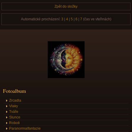
Zpět do složky
Automatické procházení:
3
|
4
|
5
|
6
|
7
(čas ve vteřinách)
Fotoalbum
Zrcadla
Vlaky
Tváře
Slunce
Roboti
Paranormalfantazie