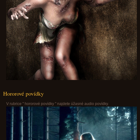
Hororové povídky
V rubrice " hororové povídky " najdete úžasné audio povídky.