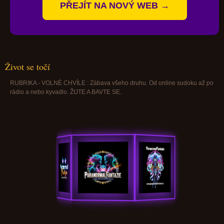
PŘEJÍT NA NOVÝ WEB →
Život se točí
RUBRIKA - VOLNÉ CHVÍLE : Zábava všeho druhu. Od online sudoku až po
rádio a nebo kyvadlo. ŽIJTE A BAVTE SE.