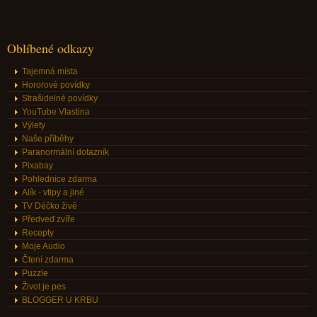
Oblíbené odkazy
Tajemná místa
Hororové povídky
Strašidelné povídky
YouTube Vlastina
Výlety
Naše příběhy
Paranormální dotazník
Pixabay
Pohlednice zdarma
Alík - vtipy a jiné
TV Déčko živě
Předveď zvíře
Recepty
Moje Audio
Čtení zdarma
Puzzle
Život je pes
BLOGGER U KRBU