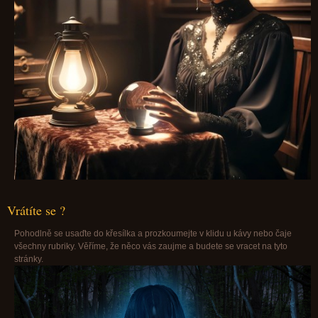
Vrátíte se ?
Pohodlně se usaďte do křesílka a prozkoumejte v klidu u kávy nebo čaje
všechny rubriky. Věříme, že něco vás zaujme a budete se vracet na tyto
stránky.