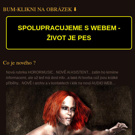
BUM-KLIKNI NA OBRÁZEK ⬇️
SPOLUPRACUJEME S WEBEM -
ŽIVOT JE PES
Co je nového ?
Nová rubrika HORORMUSIC.. NOVĚ AI ASISTENT... zatím ho krmíme
informacemi, ale už teď má dost info...a také AI tvorba což jsou krátké
příběhy... NOVĚ i archiv a v kontaktech i klik na nový AUDIO WEB....