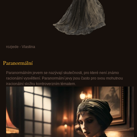
rozjede - Vlastina
Paranormální
Paranormálním jevem se nazývají skutečnosti, pro které není známo
racionální vysvětlení. Paranormální jevy jsou často pro svou mohutnou
iracionální složku kontroverzním tématem.