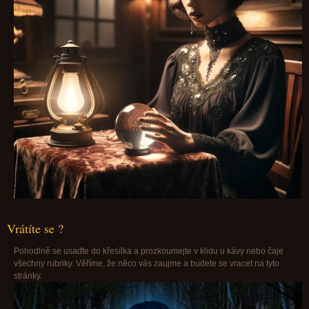
Vrátíte se ?
Pohodlně se usaďte do křesílka a prozkoumejte v klidu u kávy nebo čaje
všechny rubriky. Věříme, že něco vás zaujme a budete se vracet na tyto
stránky.