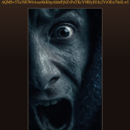
AQMSv5Ta3SEW6Asaz8kKbpAhhtPjbZvPuTKrY9RIyH1Ie2ViOEu70elLwS