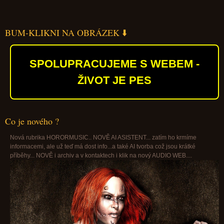
BUM-KLIKNI NA OBRÁZEK ⬇️
SPOLUPRACUJEME S WEBEM -
ŽIVOT JE PES
Co je nového ?
Nová rubrika HORORMUSIC.. NOVĚ AI ASISTENT... zatím ho krmíme
informacemi, ale už teď má dost info...a také AI tvorba což jsou krátké
příběhy... NOVĚ i archiv a v kontaktech i klik na nový AUDIO WEB....