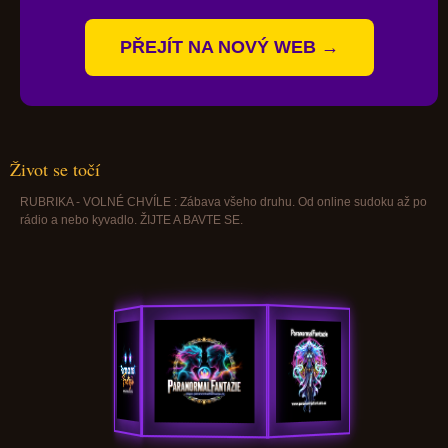
PŘEJÍT NA NOVÝ WEB →
Život se točí
RUBRIKA - VOLNÉ CHVÍLE : Zábava všeho druhu. Od online sudoku až po
rádio a nebo kyvadlo. ŽIJTE A BAVTE SE.