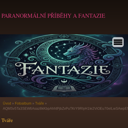
PARANORMÁLNÍ PŘÍBĚHY A FANTAZIE
Úvod
»
Fotoalbum
»
Tváře
»
AQMSv5Ta3SEW6Asaz8kKbpAhhtPjbZvPuTKrY9RIyH1Ie2ViOEu70elLwSAwpE
Tváře