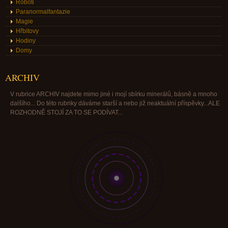
Roboti
Paranormalfantazie
Magie
Hřbitovy
Hodiny
Domy
ARCHIV
V rubrice ARCHIV najdete mimo jiné i mojí sbírku minerálů, básně a mnoho
dalšího... Do této rubriky dáváme starší a nebo již neaktuální příspěvky...ALE
ROZHODNĚ STOJÍ ZA TO SE PODÍVAT...