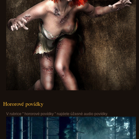
Hororové povídky
V rubrice " hororové povídky " najdete úžasné audio povídky.