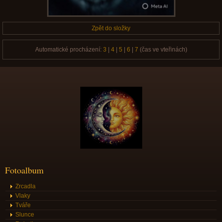
Zpět do složky
Automatické procházení:
3
|
4
|
5
|
6
|
7
(čas ve vteřinách)
Fotoalbum
Zrcadla
Vlaky
Tváře
Slunce