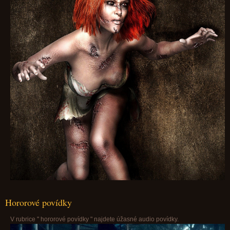
Hororové povídky
V rubrice " hororové povídky " najdete úžasné audio povídky.