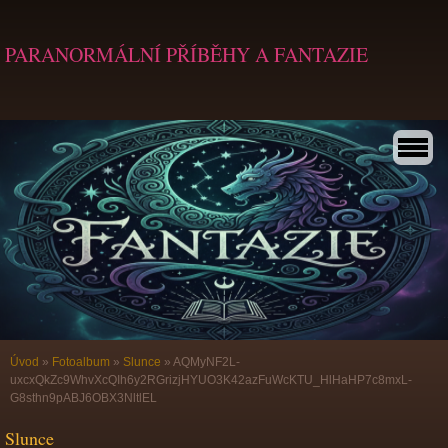
PARANORMÁLNÍ PŘÍBĚHY A FANTAZIE
Úvod
»
Fotoalbum
»
Slunce
»
AQMyNF2L-
uxcxQkZc9WhvXcQIh6y2RGrizjHYUO3K42azFuWcKTU_HlHaHP7c8mxL-
G8sthn9pABJ6OBX3NltlEL
Slunce