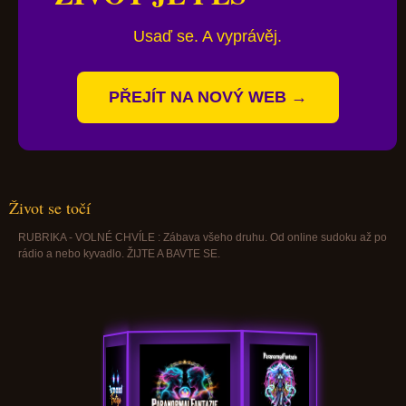
Usaď se. A vyprávěj.
PŘEJÍT NA NOVÝ WEB →
Život se točí
RUBRIKA - VOLNÉ CHVÍLE : Zábava všeho druhu. Od online sudoku až po
rádio a nebo kyvadlo. ŽIJTE A BAVTE SE.