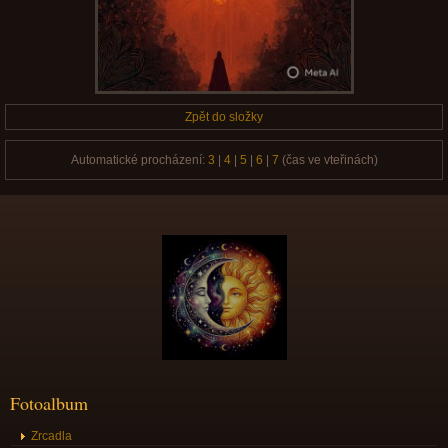
Zpět do složky
Automatické procházení:
3
|
4
|
5
|
6
|
7
(čas ve vteřinách)
Fotoalbum
Zrcadla