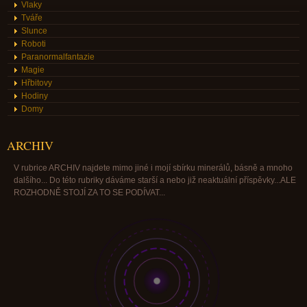
Vlaky
Tváře
Slunce
Roboti
Paranormalfantazie
Magie
Hřbitovy
Hodiny
Domy
ARCHIV
V rubrice ARCHIV najdete mimo jiné i mojí sbírku minerálů, básně a mnoho
dalšího... Do této rubriky dáváme starší a nebo již neaktuální příspěvky...ALE
ROZHODNĚ STOJÍ ZA TO SE PODÍVAT...