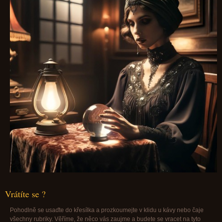
Vrátíte se ?
Pohodlně se usaďte do křesílka a prozkoumejte v klidu u kávy nebo čaje
všechny rubriky. Věříme, že něco vás zaujme a budete se vracet na tyto