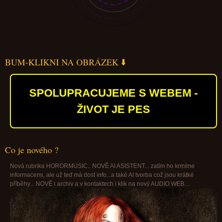
BUM-KLIKNI NA OBRÁZEK ⬇️
SPOLUPRACUJEME S WEBEM -
ŽIVOT JE PES
Co je nového ?
Nová rubrika HORORMUSIC.. NOVĚ AI ASISTENT... zatím ho krmíme
informacemi, ale už teď má dost info...a také AI tvorba což jsou krátké
příběhy... NOVĚ i archiv a v kontaktech i klik na nový AUDIO WEB....