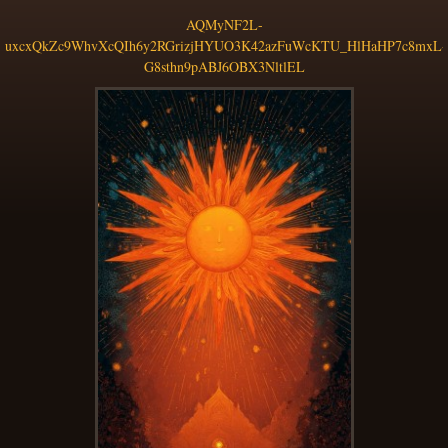
AQMyNF2L-
uxcxQkZc9WhvXcQIh6y2RGrizjHYUO3K42azFuWcKTU_HlHaHP7c8mxL-
G8sthn9pABJ6OBX3NltlEL