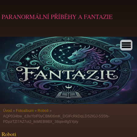
PARANORMÁLNÍ PŘÍBĚHY A FANTAZIE
Úvod
»
Fotoalbum
»
Roboti
»
AQP034bw_dJlxYbIF0yCBM06mK_DGlFcRkDqLDS2lGJ-5S5fs-
PDpzTZl7AZ7otJ_lkWlEB9BX_38qie4fg5Yply
Roboti