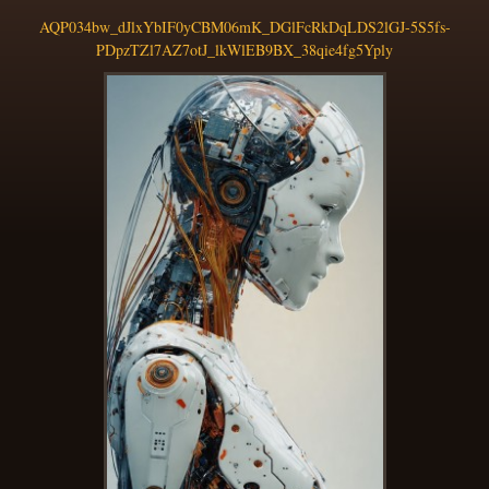
AQP034bw_dJlxYbIF0yCBM06mK_DGlFcRkDqLDS2lGJ-5S5fs-
PDpzTZl7AZ7otJ_lkWlEB9BX_38qie4fg5Yply