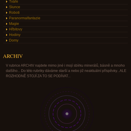
Tváře
Slunce
Roboti
Paranormalfantazie
Magie
Hřbitovy
Hodiny
Domy
ARCHIV
V rubrice ARCHIV najdete mimo jiné i mojí sbírku minerálů, básně a mnoho
dalšího... Do této rubriky dáváme starší a nebo již neaktuální příspěvky...ALE
ROZHODNĚ STOJÍ ZA TO SE PODÍVAT...