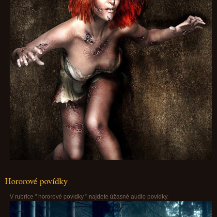
Hororové povídky
V rubrice " hororové povídky " najdete úžasné audio povídky.