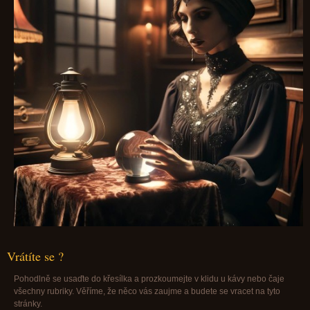
Vrátíte se ?
Pohodlně se usaďte do křesílka a prozkoumejte v klidu u kávy nebo čaje
všechny rubriky. Věříme, že něco vás zaujme a budete se vracet na tyto
stránky.