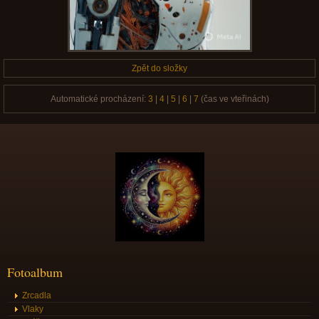
Zpět do složky
Automatické procházení:
3
|
4
|
5
|
6
|
7
(čas ve vteřinách)
Fotoalbum
Zrcadla
Vlaky