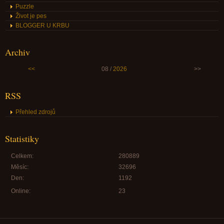
Puzzle
Život je pes
BLOGGER U KRBU
Archiv
<<
08 /
2026
>>
RSS
Přehled zdrojů
Statistiky
Celkem:
280889
Měsíc:
32696
Den:
1192
Online:
23