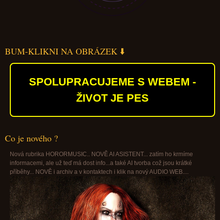
BUM-KLIKNI NA OBRÁZEK ⬇️
SPOLUPRACUJEME S WEBEM -
ŽIVOT JE PES
Co je nového ?
Nová rubrika HORORMUSIC.. NOVĚ AI ASISTENT... zatím ho krmíme
informacemi, ale už teď má dost info...a také AI tvorba což jsou krátké
příběhy... NOVĚ i archiv a v kontaktech i klik na nový AUDIO WEB....