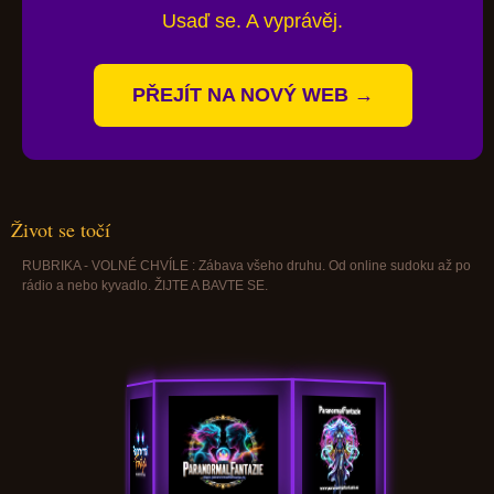
Usaď se. A vyprávěj.
PŘEJÍT NA NOVÝ WEB →
Život se točí
RUBRIKA - VOLNÉ CHVÍLE : Zábava všeho druhu. Od online sudoku až po
rádio a nebo kyvadlo. ŽIJTE A BAVTE SE.