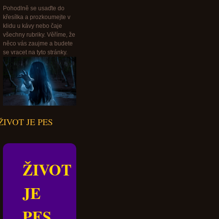
Pohodlně se usaďte do
křesílka a prozkoumejte v
klidu u kávy nebo čaje
všechny rubriky. Věříme, že
něco vás zaujme a budete
se vracet na tyto stránky.
ŽIVOT JE PES
ŽIVOT
JE
PES