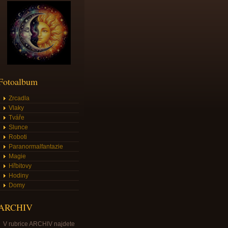
Fotoalbum
Zrcadla
Vlaky
Tváře
Slunce
Roboti
Paranormalfantazie
Magie
Hřbitovy
Hodiny
Domy
ARCHIV
V rubrice ARCHIV najdete