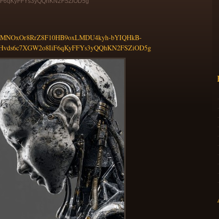
iF6qKyFFYs3yQQhKN2FSZiOD5g
NOxOr8RrZ8F10HB9oxLMDU4kyh-bYIQHkB-
AHvds6c7XGW2o8IiF6qKyFFYs3yQQhKN2FSZiOD5g