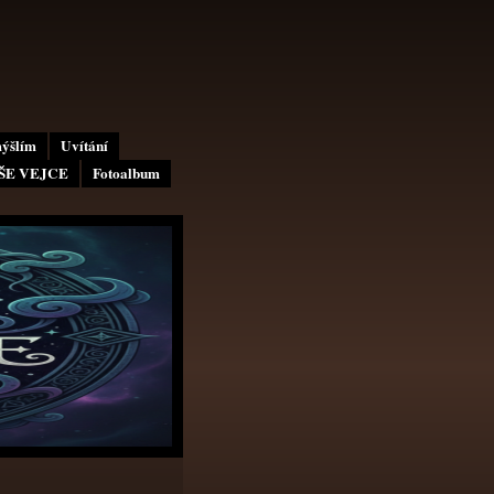
mýšlím
Uvítání
AŠE VEJCE
Fotoalbum