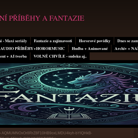
Í PŘÍBĚHY A FANTAZIE
i - Maxi seriály
Fantazie a zajímavosti
Hororové povídky
Dnes se za
AUDIO PŘÍBĚHY+HORORMUSIC
Hudba + Animované
Archiv + N
tent + AI tvorba
VOLNÉ CHVÍLE - sudoku aj..
»
AQMUMNOxOr8RrZ8F10HB9oxLMDU4kyh-bYIQHkB-