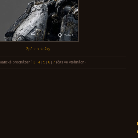
Zpět do složky
matické procházení:
3
|
4
|
5
|
6
|
7
(čas ve vteřinách)