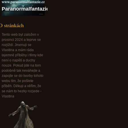
fantazie@paranormalfantazie.cz
O stránkách
Tento web byl založen v
prosinci 2024 a teprve se
rozjíždí. Jmenuji se
Vlastina a mám ráda
tajemné příběhy i filmy kde
není o napětí a duchy
nouze. Pokud jste na tom
podobně tak neváhejte a
zapojte se do tvorby tohoto
webu tím, že pošlete
příběh. Děkuji a věřím, že
se nám to hezky rozjede -
Vlastina