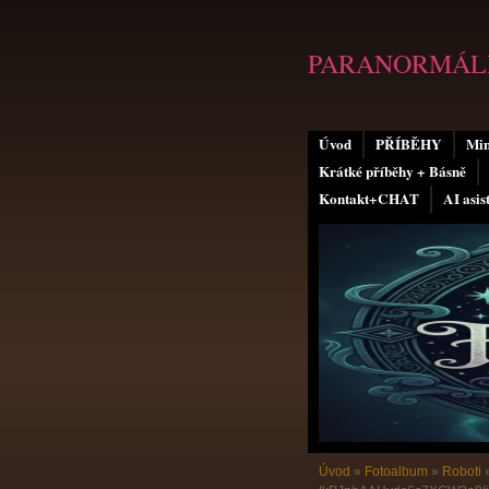
PARANORMÁLN
Úvod
PŘÍBĚHY
Min
Krátké příběhy + Básně
Kontakt+CHAT
AI asis
Úvod
»
Fotoalbum
»
Roboti