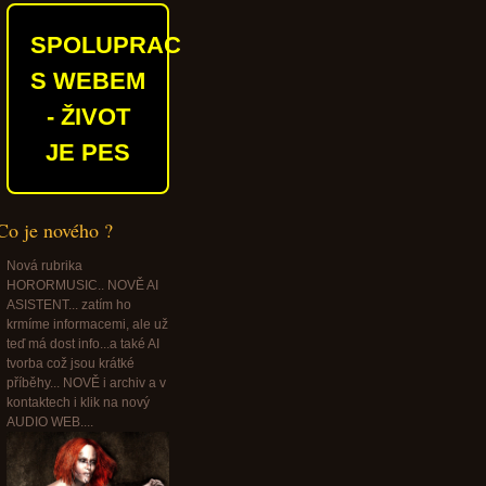
SPOLUPRACUJEME
S WEBEM
- ŽIVOT
JE PES
Co je nového ?
Nová rubrika
HORORMUSIC.. NOVĚ AI
ASISTENT... zatím ho
krmíme informacemi, ale už
teď má dost info...a také AI
tvorba což jsou krátké
příběhy... NOVĚ i archiv a v
kontaktech i klik na nový
AUDIO WEB....