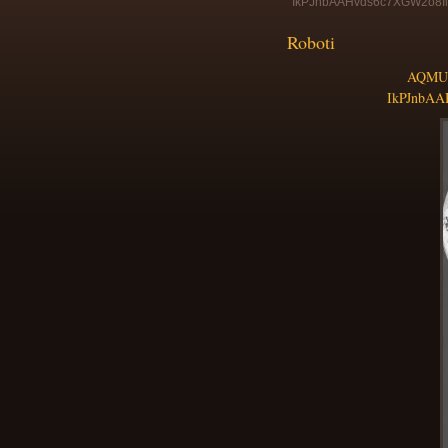
IkPJnbAAHvds6c7XGW2o8I
Roboti
AQMUM
IkPJnbA