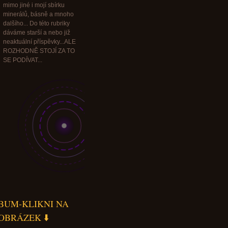
mimo jiné i mojí sbírku
minerálů, básně a mnoho
dalšího... Do této rubriky
dáváme starší a nebo již
neaktuální příspěvky...ALE
ROZHODNĚ STOJÍ ZA TO
SE PODÍVAT...
BUM-KLIKNI NA
OBRÁZEK ⬇️