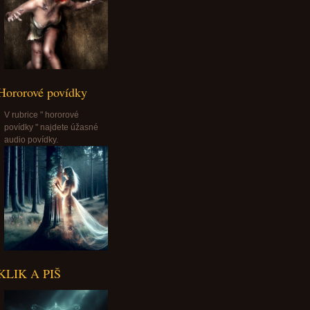
Hororové povídky
V rubrice " hororové
povídky " najdete úžasné
audio povídky.
KLIK A PIŠ