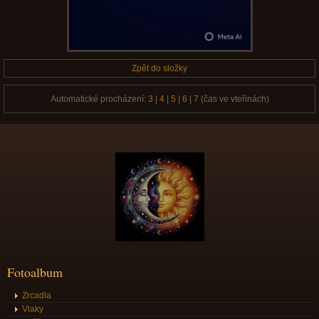
Zpět do složky
Automatické procházení:
3
|
4
|
5
|
6
|
7
(čas ve vteřinách)
Fotoalbum
Zrcadla
Vlaky