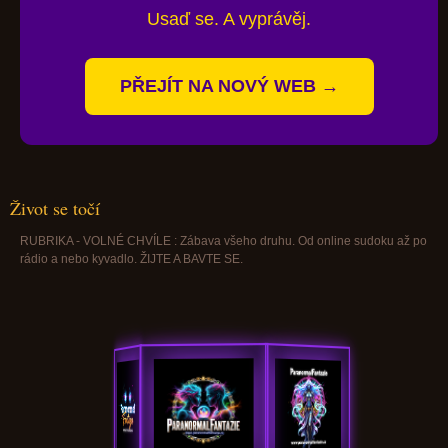
Usaď se. A vyprávěj.
PŘEJÍT NA NOVÝ WEB →
Život se točí
RUBRIKA - VOLNÉ CHVÍLE : Zábava všeho druhu. Od online sudoku až po
rádio a nebo kyvadlo. ŽIJTE A BAVTE SE.