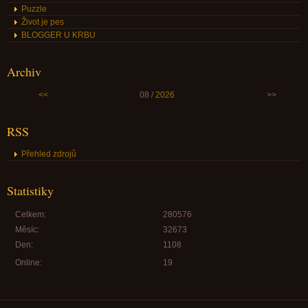
Puzzle
Život je pes
BLOGGER U KRBU
Archiv
<<
08 /
2026
>>
RSS
Přehled zdrojů
Statistiky
Celkem:
280576
Měsíc:
32673
Den:
1108
Online:
19