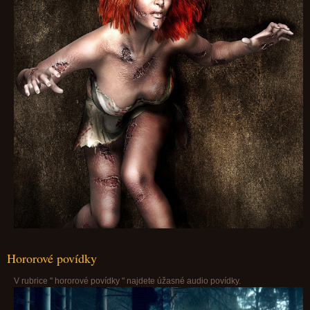
Hororové povídky
V rubrice " hororové povídky " najdete úžasné audio povídky.