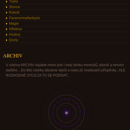
Tváře
Slunce
Roboti
Paranormalfantazie
Magie
Hřbitovy
Hodiny
Domy
ARCHIV
V rubrice ARCHIV najdete mimo jiné i mojí sbírku minerálů, básně a mnoho
dalšího... Do této rubriky dáváme starší a nebo již neaktuální příspěvky...ALE
ROZHODNĚ STOJÍ ZA TO SE PODÍVAT...