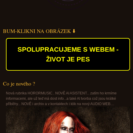
BUM-KLIKNI NA OBRÁZEK ⬇️
SPOLUPRACUJEME S WEBEM -
ŽIVOT JE PES
Co je nového ?
Nová rubrika HORORMUSIC.. NOVĚ AI ASISTENT... zatím ho krmíme
informacemi, ale už teď má dost info...a také AI tvorba což jsou krátké
příběhy... NOVĚ i archiv a v kontaktech i klik na nový AUDIO WEB....