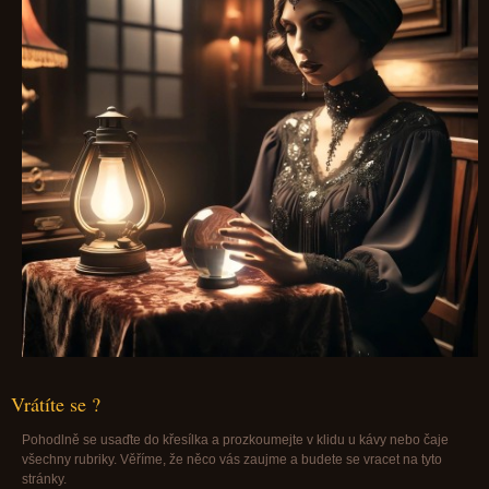
Vrátíte se ?
Pohodlně se usaďte do křesílka a prozkoumejte v klidu u kávy nebo čaje
všechny rubriky. Věříme, že něco vás zaujme a budete se vracet na tyto
stránky.