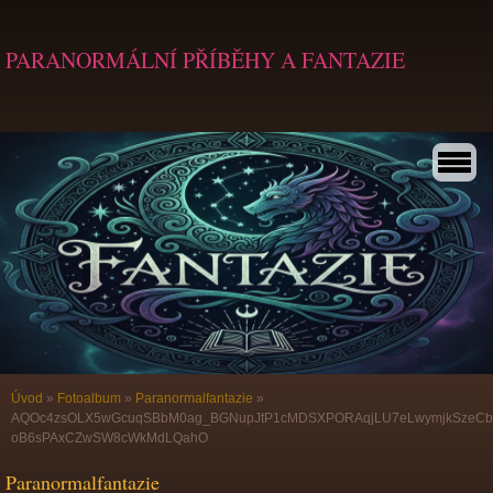
PARANORMÁLNÍ PŘÍBĚHY A FANTAZIE
Úvod
»
Fotoalbum
»
Paranormalfantazie
»
AQOc4zsOLX5wGcuqSBbM0ag_BGNupJtP1cMDSXPORAqjLU7eLwymjkSzeCb
oB6sPAxCZwSW8cWkMdLQahO
Paranormalfantazie