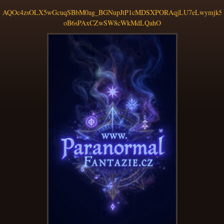
AQOc4zsOLX5wGcuqSBbM0ag_BGNupJtP1cMDSXPORAqjLU7eLwymjkSz
oB6sPAxCZwSW8cWkMdLQahO