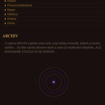
Roboti
Paranormalfantazie
Magie
Hřbitovy
Hodiny
Domy
ARCHIV
V rubrice ARCHIV najdete mimo jiné i mojí sbírku minerálů, básně a mnoho
dalšího... Do této rubriky dáváme starší a nebo již neaktuální příspěvky...ALE
ROZHODNĚ STOJÍ ZA TO SE PODÍVAT...