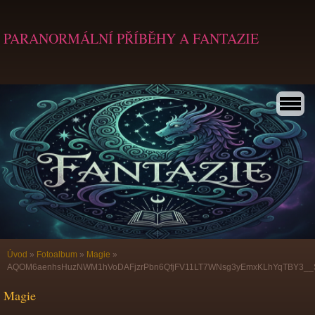
PARANORMÁLNÍ PŘÍBĚHY A FANTAZIE
Úvod
»
Fotoalbum
»
Magie
»
AQOM6aenhsHuzNWM1hVoDAFjzrPbn6QfjFV11LT7WNsg3yEmxKLhYqTBY3__
Magie