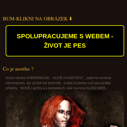
BUM-KLIKNI NA OBRÁZEK ⬇️
SPOLUPRACUJEME S WEBEM -
ŽIVOT JE PES
Co je nového ?
Nová rubrika HORORMUSIC.. NOVĚ AI ASISTENT... zatím ho krmíme
informacemi, ale už teď má dost info...a také AI tvorba což jsou krátké
příběhy... NOVĚ i archiv a v kontaktech i klik na nový AUDIO WEB....