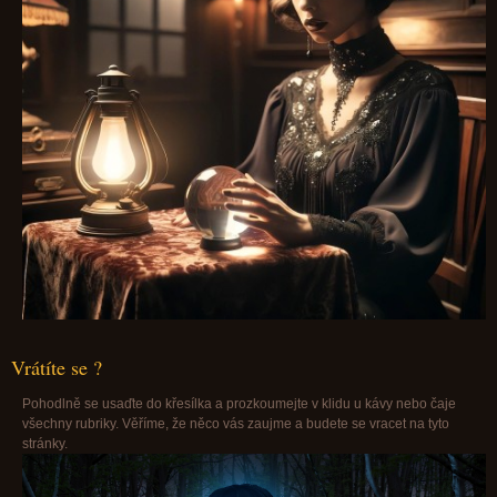
Vrátíte se ?
Pohodlně se usaďte do křesílka a prozkoumejte v klidu u kávy nebo čaje
všechny rubriky. Věříme, že něco vás zaujme a budete se vracet na tyto
stránky.