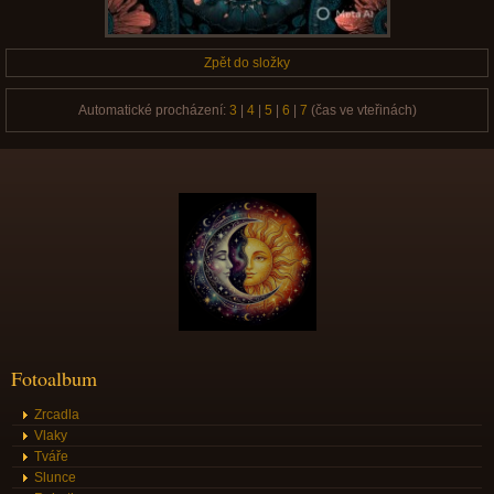
Zpět do složky
Automatické procházení:
3
|
4
|
5
|
6
|
7
(čas ve vteřinách)
Fotoalbum
Zrcadla
Vlaky
Tváře
Slunce