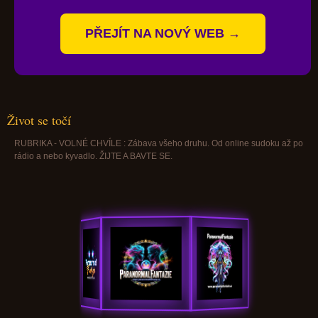
PŘEJÍT NA NOVÝ WEB →
Život se točí
RUBRIKA - VOLNÉ CHVÍLE : Zábava všeho druhu. Od online sudoku až po
rádio a nebo kyvadlo. ŽIJTE A BAVTE SE.