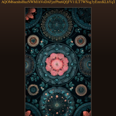
AQOM6aenhsHuzNWM1hVoDAFjzrPbn6QfjFV11LT7WNsg3yEmxKLhYqTB