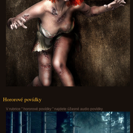
Hororové povídky
V rubrice " hororové povídky " najdete úžasné audio povídky.