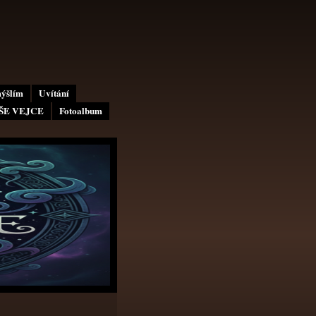
mýšlím
Uvítání
AŠE VEJCE
Fotoalbum