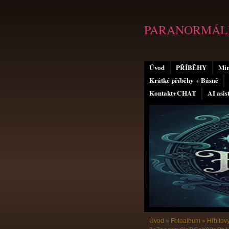
PARANORMÁLN
Úvod
PŘÍBĚHY
Min
Krátké příběhy + Básně
Kontakt+CHAT
AI asis
Úvod
»
Fotoalbum
»
Hřbitov