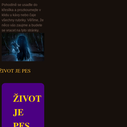
Pohodlně se usaďte do
křesílka a prozkoumejte v
klidu u kávy nebo čaje
všechny rubriky. Věříme, že
něco vás zaujme a budete
se vracet na tyto stránky.
ŽIVOT JE PES
ŽIVOT
JE
PES