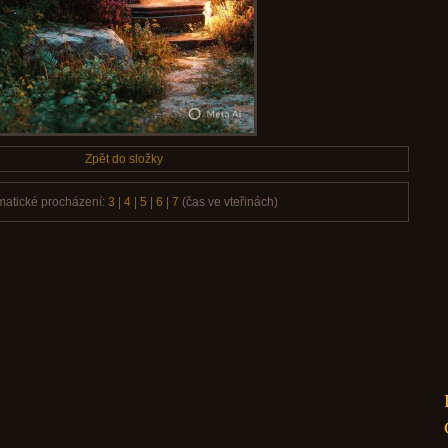
Zpět do složky
matické procházení:
3
|
4
|
5
|
6
|
7
(čas ve vteřinách)