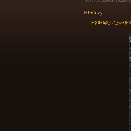
3o7pegspy0lnRGqY02aQb
Hřbitovy
AQObOq8_L7_yxvQRih