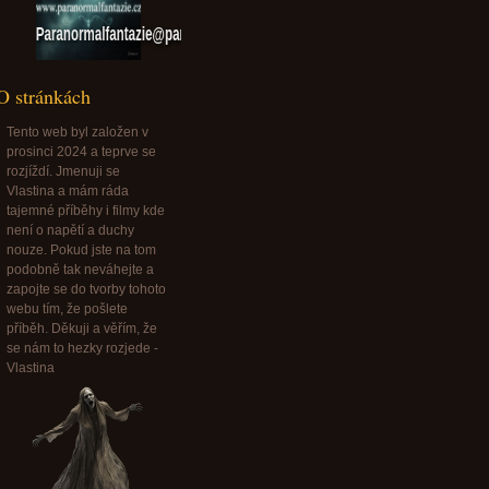
Paranormalfantazie@paranormalfantazie.cz
O stránkách
Tento web byl založen v
prosinci 2024 a teprve se
rozjíždí. Jmenuji se
Vlastina a mám ráda
tajemné příběhy i filmy kde
není o napětí a duchy
nouze. Pokud jste na tom
podobně tak neváhejte a
zapojte se do tvorby tohoto
webu tím, že pošlete
příběh. Děkuji a věřím, že
se nám to hezky rozjede -
Vlastina