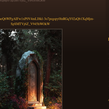
1XqMjm-SpSMTVj6Z_V945hWOkW
eQ6WPgAIFw1xP0V4mLI8kl-3o7pegspy0lnRGqY02aQb1XqMjm-
SpSMTVj6Z_V945hWOkW