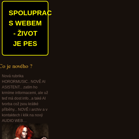
SPOLUPRACUJEME
S WEBEM
- ŽIVOT
JE PES
Co je nového ?
Nová rubrika
HORORMUSIC.. NOVĚ AI
ASISTENT... zatím ho
krmíme informacemi, ale už
teď má dost info...a také AI
tvorba což jsou krátké
příběhy... NOVĚ i archiv a v
kontaktech i klik na nový
AUDIO WEB....