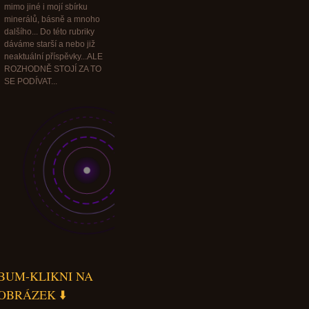
mimo jiné i mojí sbírku
minerálů, básně a mnoho
dalšího... Do této rubriky
dáváme starší a nebo již
neaktuální příspěvky...ALE
ROZHODNĚ STOJÍ ZA TO
SE PODÍVAT...
BUM-KLIKNI NA
OBRÁZEK ⬇️