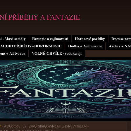
Í PŘÍBĚHY A FANTAZIE
i - Maxi seriály
Fantazie a zajímavosti
Hororové povídky
Dnes se za
AUDIO PŘÍBĚHY+HORORMUSIC
Hudba + Animované
Archiv + N
tent + AI tvorba
VOLNÉ CHVÍLE - sudoku aj..
y
»
AQObOq8_L7_yxvQRiheQ6WPgAIFw1xP0V4mLI8kl-