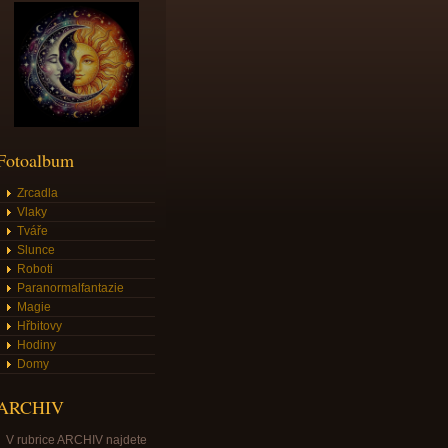
Fotoalbum
Zrcadla
Vlaky
Tváře
Slunce
Roboti
Paranormalfantazie
Magie
Hřbitovy
Hodiny
Domy
ARCHIV
V rubrice ARCHIV najdete