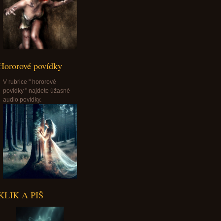
Hororové povídky
V rubrice " hororové
povídky " najdete úžasné
audio povídky.
KLIK A PIŠ