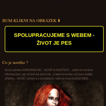
BUM-KLIKNI NA OBRÁZEK ⬇️
SPOLUPRACUJEME S WEBEM -
ŽIVOT JE PES
Co je nového ?
Nová rubrika HORORMUSIC.. NOVĚ AI ASISTENT... zatím ho krmíme
informacemi, ale už teď má dost info...a také AI tvorba což jsou krátké
příběhy... NOVĚ i archiv a v kontaktech i klik na nový AUDIO WEB....