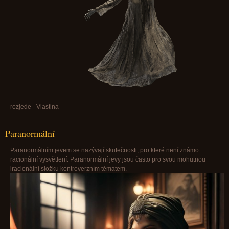
rozjede - Vlastina
Paranormální
Paranormálním jevem se nazývají skutečnosti, pro které není známo
racionální vysvětlení. Paranormální jevy jsou často pro svou mohutnou
iracionální složku kontroverzním tématem.