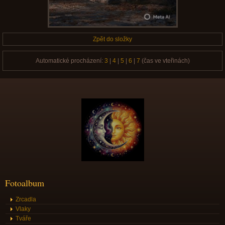
Zpět do složky
Automatické procházení:
3
|
4
|
5
|
6
|
7
(čas ve vteřinách)
Fotoalbum
Zrcadla
Vlaky
Tváře