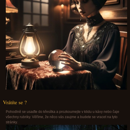
Vrátíte se ?
Pohodlně se usaďte do křesílka a prozkoumejte v klidu u kávy nebo čaje
všechny rubriky. Věříme, že něco vás zaujme a budete se vracet na tyto
stránky.