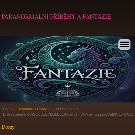
PARANORMÁLNÍ PŘÍBĚHY A FANTAZIE
Úvod
»
Fotoalbum
»
Domy
»
AQNyOnPXMjgvv-
DhR31beepWRCiGCgDZEYL5fkDbLrUmHc3nlVfxMEyTwZZzxqCeli8VvZjWAzCb
Domy