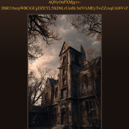
AQNyOnPXMjgvv-
DhR31beepWRCiGCgDZEYL5fkDbLrUmHc3nlVfxMEyTwZZzxqCeli8VvZj