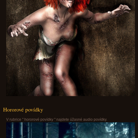
Hororové povídky
V rubrice " hororové povídky " najdete úžasné audio povídky.