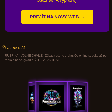
Usaď se. A vyprávěj.
PŘEJÍT NA NOVÝ WEB →
Život se točí
RUBRIKA - VOLNÉ CHVÍLE : Zábava všeho druhu. Od online sudoku až po
rádio a nebo kyvadlo. ŽIJTE A BAVTE SE.