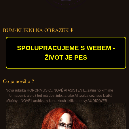
BUM-KLIKNI NA OBRÁZEK ⬇️
SPOLUPRACUJEME S WEBEM -
ŽIVOT JE PES
Co je nového ?
Nová rubrika HORORMUSIC.. NOVĚ AI ASISTENT... zatím ho krmíme
informacemi, ale už teď má dost info...a také AI tvorba což jsou krátké
příběhy... NOVĚ i archiv a v kontaktech i klik na nový AUDIO WEB....