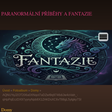
PARANORMÁLNÍ PŘÍBĚHY A FANTAZIE
Úvod
»
Fotoalbum
»
Domy
»
AQNUYqJ2OT206a0XNqoI7aDZwI9q9746diJw4oVah_-
qHpPqEczDX97yynyNpb8X1ZAKDsXC6vT88gL5ytgky7SI
Domy