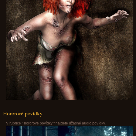
Hororové povídky
V rubrice " hororové povídky " najdete úžasné audio povídky.