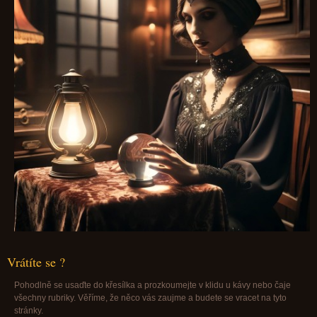
Vrátíte se ?
Pohodlně se usaďte do křesílka a prozkoumejte v klidu u kávy nebo čaje
všechny rubriky. Věříme, že něco vás zaujme a budete se vracet na tyto
stránky.