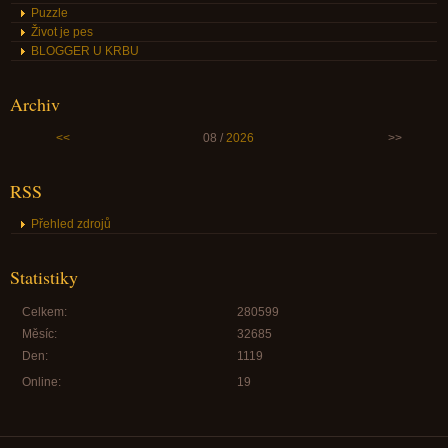
Puzzle
Život je pes
BLOGGER U KRBU
Archiv
<<
08 /
2026
>>
RSS
Přehled zdrojů
Statistiky
Celkem:
280599
Měsíc:
32685
Den:
1119
Online:
19