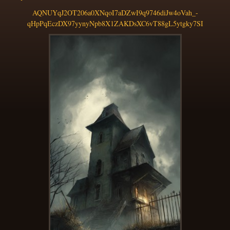
AQNUYqJ2OT206a0XNqoI7aDZwI9q9746diJw4oVah_-
qHpPqEczDX97yynyNpb8X1ZAKDsXC6vT88gL5ytgky7SI