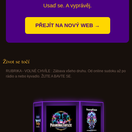
Usaď se. A vyprávěj.
PŘEJÍT NA NOVÝ WEB →
Život se točí
RUBRIKA - VOLNÉ CHVÍLE : Zábava všeho druhu. Od online sudoku až po
rádio a nebo kyvadlo. ŽIJTE A BAVTE SE.