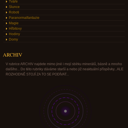
Tváře
Slunce
Roboti
Paranormalfantazie
Magie
Hřbitovy
Hodiny
Domy
ARCHIV
V rubrice ARCHIV najdete mimo jiné i mojí sbírku minerálů, básně a mnoho
dalšího... Do této rubriky dáváme starší a nebo již neaktuální příspěvky...ALE
ROZHODNĚ STOJÍ ZA TO SE PODÍVAT...