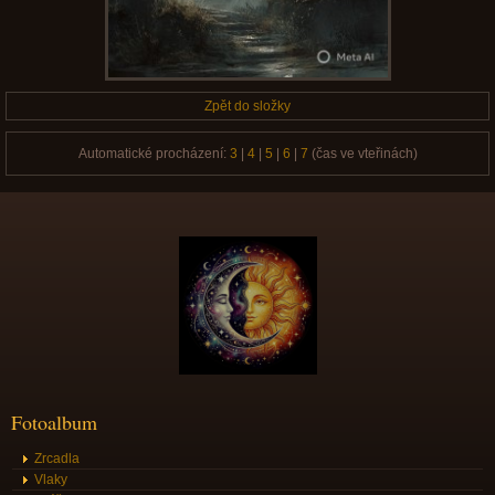
Zpět do složky
Automatické procházení:
3
|
4
|
5
|
6
|
7
(čas ve vteřinách)
Fotoalbum
Zrcadla
Vlaky