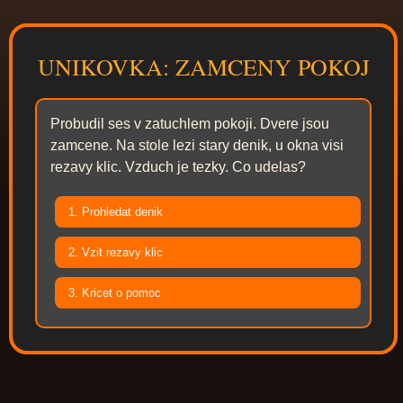
UNIKOVKA: ZAMCENY POKOJ
Probudil ses v zatuchlem pokoji. Dvere jsou
zamcene. Na stole lezi stary denik, u okna visi
rezavy klic. Vzduch je tezky. Co udelas?
1. Prohledat denik
2. Vzit rezavy klic
3. Kricet o pomoc