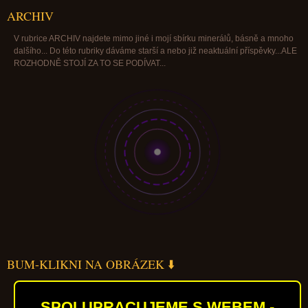
ARCHIV
V rubrice ARCHIV najdete mimo jiné i mojí sbírku minerálů, básně a mnoho
dalšího... Do této rubriky dáváme starší a nebo již neaktuální příspěvky...ALE
ROZHODNĚ STOJÍ ZA TO SE PODÍVAT...
BUM-KLIKNI NA OBRÁZEK ⬇️
SPOLUPRACUJEME S WEBEM -