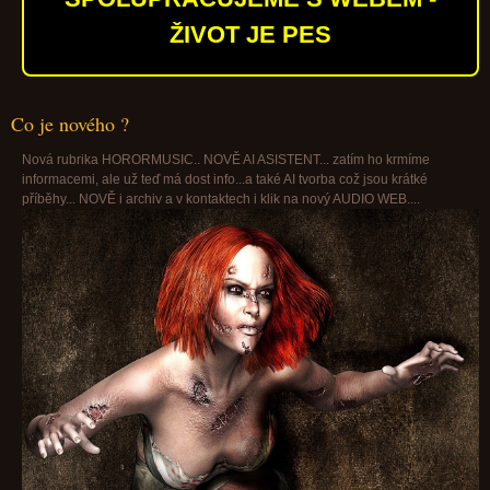
ŽIVOT JE PES
Co je nového ?
Nová rubrika HORORMUSIC.. NOVĚ AI ASISTENT... zatím ho krmíme
informacemi, ale už teď má dost info...a také AI tvorba což jsou krátké
příběhy... NOVĚ i archiv a v kontaktech i klik na nový AUDIO WEB....