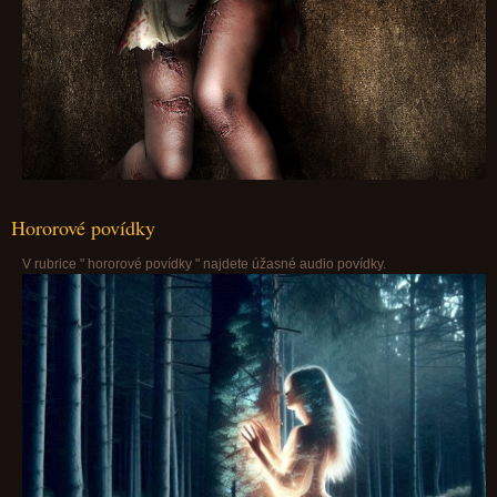
Hororové povídky
V rubrice " hororové povídky " najdete úžasné audio povídky.