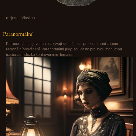
rozjede - Vlastina
Paranormální
Paranormálním jevem se nazývají skutečnosti, pro které není známo
racionální vysvětlení. Paranormální jevy jsou často pro svou mohutnou
iracionální složku kontroverzním tématem.