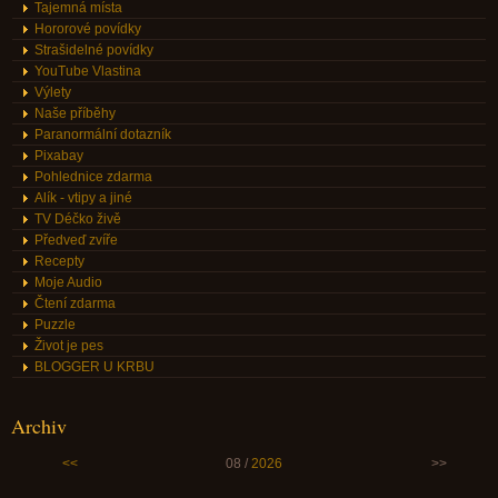
Tajemná místa
Hororové povídky
Strašidelné povídky
YouTube Vlastina
Výlety
Naše příběhy
Paranormální dotazník
Pixabay
Pohlednice zdarma
Alík - vtipy a jiné
TV Déčko živě
Předveď zvíře
Recepty
Moje Audio
Čtení zdarma
Puzzle
Život je pes
BLOGGER U KRBU
Archiv
<<
08 /
2026
>>