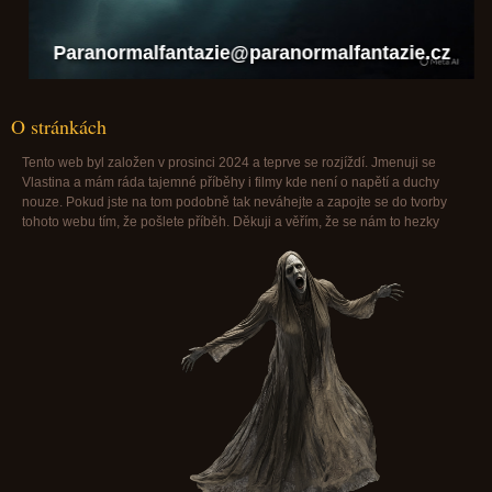
Paranormalfantazie@paranormalfantazie.cz
O stránkách
Tento web byl založen v prosinci 2024 a teprve se rozjíždí. Jmenuji se
Vlastina a mám ráda tajemné příběhy i filmy kde není o napětí a duchy
nouze. Pokud jste na tom podobně tak neváhejte a zapojte se do tvorby
tohoto webu tím, že pošlete příběh. Děkuji a věřím, že se nám to hezky