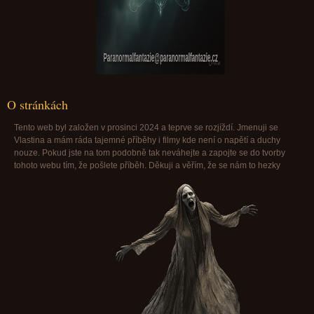
Paranormalfantazie@paranormalfantazie.cz
O stránkách
Tento web byl založen v prosinci 2024 a teprve se rozjíždí. Jmenuji se
Vlastina a mám ráda tajemné příběhy i filmy kde není o napětí a duchy
nouze. Pokud jste na tom podobně tak neváhejte a zapojte se do tvorby
tohoto webu tím, že pošlete příběh. Děkuji a věřím, že se nám to hezky