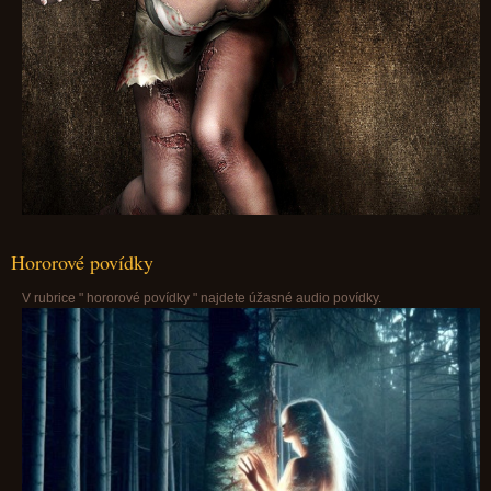
Hororové povídky
V rubrice " hororové povídky " najdete úžasné audio povídky.