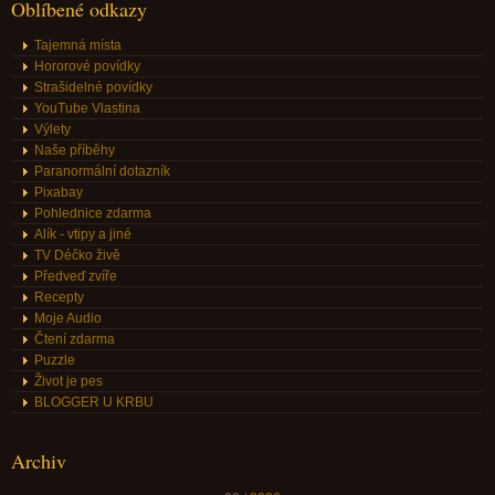
Oblíbené odkazy
Tajemná místa
Hororové povídky
Strašidelné povídky
YouTube Vlastina
Výlety
Naše příběhy
Paranormální dotazník
Pixabay
Pohlednice zdarma
Alík - vtipy a jiné
TV Déčko živě
Předveď zvíře
Recepty
Moje Audio
Čtení zdarma
Puzzle
Život je pes
BLOGGER U KRBU
Archiv