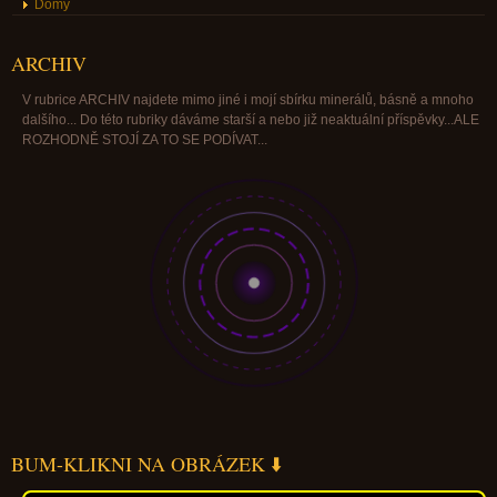
Domy
ARCHIV
V rubrice ARCHIV najdete mimo jiné i mojí sbírku minerálů, básně a mnoho
dalšího... Do této rubriky dáváme starší a nebo již neaktuální příspěvky...ALE
ROZHODNĚ STOJÍ ZA TO SE PODÍVAT...
BUM-KLIKNI NA OBRÁZEK ⬇️