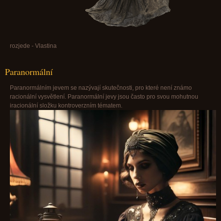
rozjede - Vlastina
Paranormální
Paranormálním jevem se nazývají skutečnosti, pro které není známo
racionální vysvětlení. Paranormální jevy jsou často pro svou mohutnou
iracionální složku kontroverzním tématem.