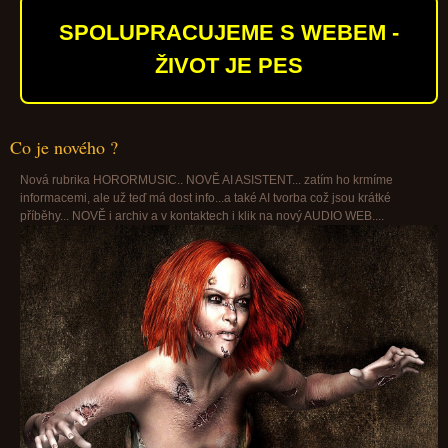
SPOLUPRACUJEME S WEBEM -
ŽIVOT JE PES
Co je nového ?
Nová rubrika HORORMUSIC.. NOVĚ AI ASISTENT... zatím ho krmíme
informacemi, ale už teď má dost info...a také AI tvorba což jsou krátké
příběhy... NOVĚ i archiv a v kontaktech i klik na nový AUDIO WEB....