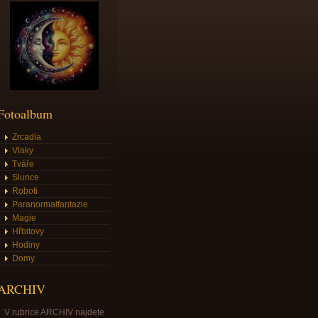
Fotoalbum
Zrcadla
Vlaky
Tváře
Slunce
Roboti
Paranormalfantazie
Magie
Hřbitovy
Hodiny
Domy
ARCHIV
V rubrice ARCHIV najdete