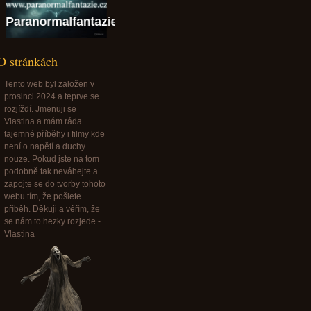
Paranormalfantazie@paranormalfantazie.cz
O stránkách
Tento web byl založen v
prosinci 2024 a teprve se
rozjíždí. Jmenuji se
Vlastina a mám ráda
tajemné příběhy i filmy kde
není o napětí a duchy
nouze. Pokud jste na tom
podobně tak neváhejte a
zapojte se do tvorby tohoto
webu tím, že pošlete
příběh. Děkuji a věřím, že
se nám to hezky rozjede -
Vlastina