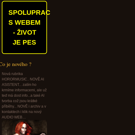
SPOLUPRACUJEME
S WEBEM
- ŽIVOT
JE PES
Co je nového ?
Nová rubrika
HORORMUSIC.. NOVĚ AI
ASISTENT... zatím ho
krmíme informacemi, ale už
teď má dost info...a také AI
tvorba což jsou krátké
příběhy... NOVĚ i archiv a v
kontaktech i klik na nový
AUDIO WEB....