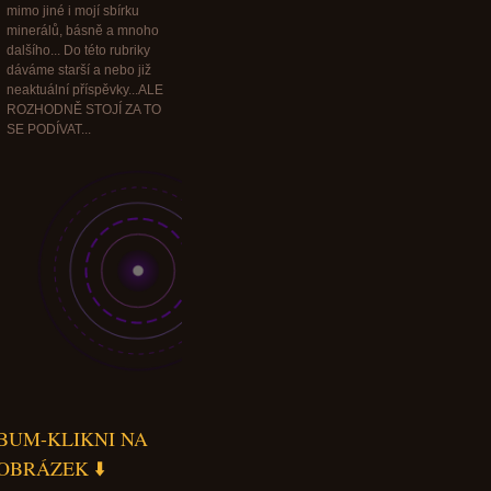
mimo jiné i mojí sbírku
minerálů, básně a mnoho
dalšího... Do této rubriky
dáváme starší a nebo již
neaktuální příspěvky...ALE
ROZHODNĚ STOJÍ ZA TO
SE PODÍVAT...
BUM-KLIKNI NA
OBRÁZEK ⬇️