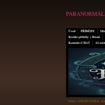
PARANORMÁLN
Úvod
PŘÍBĚHY
Min
Krátké příběhy + Básně
Kontakt+CHAT
AI asis
Úvod
»
VOLNÉ CHVÍLE - sud