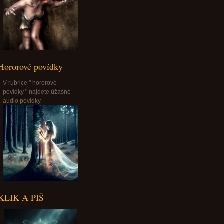
Hororové povídky
V rubrice " hororové
povídky " najdete úžasné
audio povídky.
KLIK A PIŠ