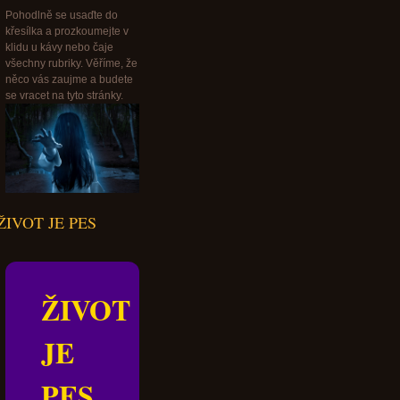
Pohodlně se usaďte do
křesílka a prozkoumejte v
klidu u kávy nebo čaje
všechny rubriky. Věříme, že
něco vás zaujme a budete
se vracet na tyto stránky.
ŽIVOT JE PES
ŽIVOT
JE
PES