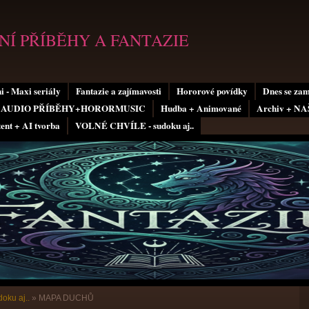
Í PŘÍBĚHY A FANTAZIE
i - Maxi seriály
Fantazie a zajímavosti
Hororové povídky
Dnes se za
AUDIO PŘÍBĚHY+HORORMUSIC
Hudba + Animované
Archiv + N
tent + AI tvorba
VOLNÉ CHVÍLE - sudoku aj..
oku aj..
»
MAPA DUCHŮ