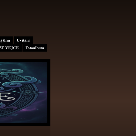
mýšlím
Uvítání
AŠE VEJCE
Fotoalbum