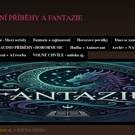
Í PŘÍBĚHY A FANTAZIE
i - Maxi seriály
Fantazie a zajímavosti
Hororové povídky
Dnes se za
AUDIO PŘÍBĚHY+HORORMUSIC
Hudba + Animované
Archiv + N
tent + AI tvorba
VOLNÉ CHVÍLE - sudoku aj..
oku aj..
»
KOSTKA OSUDU