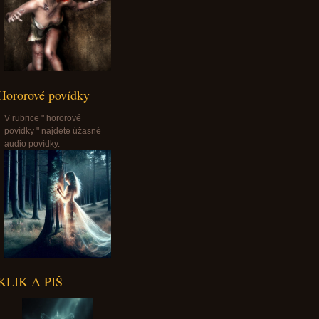
Hororové povídky
V rubrice " hororové
povídky " najdete úžasné
audio povídky.
KLIK A PIŠ