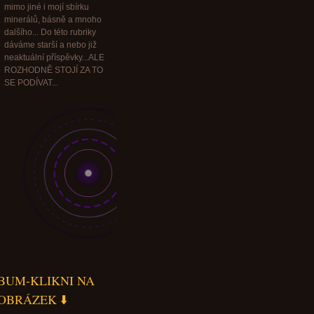
mimo jiné i mojí sbírku
minerálů, básně a mnoho
dalšího... Do této rubriky
dáváme starší a nebo již
neaktuální příspěvky...ALE
ROZHODNĚ STOJÍ ZA TO
SE PODÍVAT...
BUM-KLIKNI NA
OBRÁZEK ⬇️