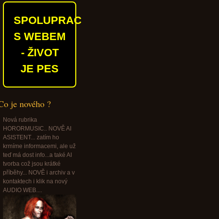
SPOLUPRACUJEME
S WEBEM
- ŽIVOT
JE PES
Co je nového ?
Nová rubrika
HORORMUSIC.. NOVĚ AI
ASISTENT... zatím ho
krmíme informacemi, ale už
teď má dost info...a také AI
tvorba což jsou krátké
příběhy... NOVĚ i archiv a v
kontaktech i klik na nový
AUDIO WEB....