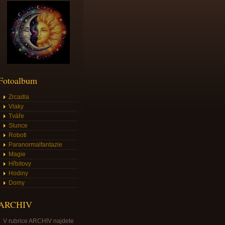
Fotoalbum
Zrcadla
Vlaky
Tváře
Slunce
Roboti
Paranormalfantazie
Magie
Hřbitovy
Hodiny
Domy
ARCHIV
V rubrice ARCHIV najdete