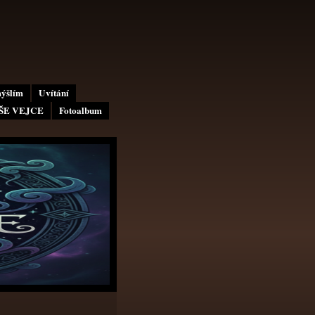
mýšlím
Uvítání
AŠE VEJCE
Fotoalbum