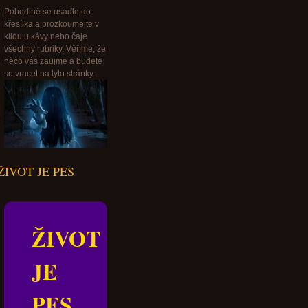
Pohodlně se usaďte do
křesílka a prozkoumejte v
klidu u kávy nebo čaje
všechny rubriky. Věříme, že
něco vás zaujme a budete
se vracet na tyto stránky.
ŽIVOT JE PES
ŽIVOT
JE
PES