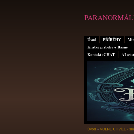
PARANORMÁLN
Úvod
PŘÍBĚHY
Min
Krátké příběhy + Básně
Kontakt+CHAT
AI asis
Úvod
»
VOLNÉ CHVÍLE - sud