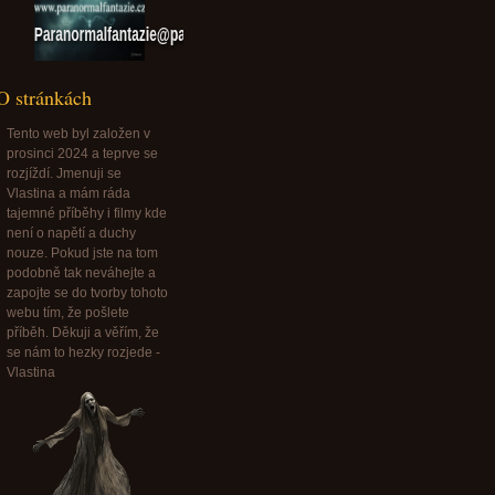
Paranormalfantazie@paranormalfantazie.cz
O stránkách
Tento web byl založen v
prosinci 2024 a teprve se
rozjíždí. Jmenuji se
Vlastina a mám ráda
tajemné příběhy i filmy kde
není o napětí a duchy
nouze. Pokud jste na tom
podobně tak neváhejte a
zapojte se do tvorby tohoto
webu tím, že pošlete
příběh. Děkuji a věřím, že
se nám to hezky rozjede -
Vlastina