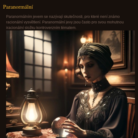
Paranormální
Paranormálním jevem se nazývají skutečnosti, pro které není známo
racionální vysvětlení. Paranormální jevy jsou často pro svou mohutnou
iracionální složku kontroverzním tématem.