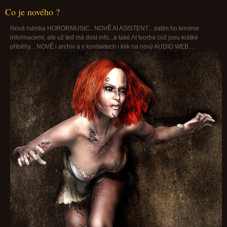
Co je nového ?
Nová rubrika HORORMUSIC.. NOVĚ AI ASISTENT... zatím ho krmíme
informacemi, ale už teď má dost info...a také AI tvorba což jsou krátké
příběhy... NOVĚ i archiv a v kontaktech i klik na nový AUDIO WEB....