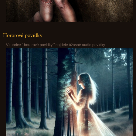
Hororové povídky
V rubrice " hororové povídky " najdete úžasné audio povídky.