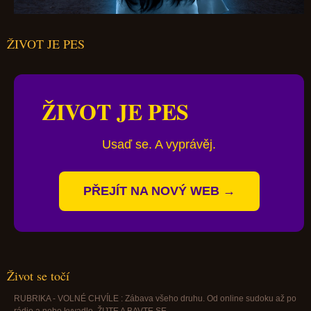
ŽIVOT JE PES
ŽIVOT JE PES
Usaď se. A vyprávěj.
PŘEJÍT NA NOVÝ WEB →
Život se točí
RUBRIKA - VOLNÉ CHVÍLE : Zábava všeho druhu. Od online sudoku až po