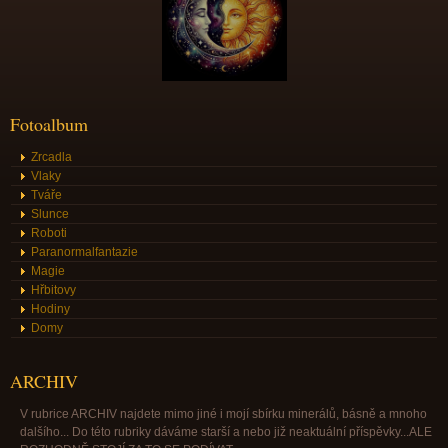
Fotoalbum
Zrcadla
Vlaky
Tváře
Slunce
Roboti
Paranormalfantazie
Magie
Hřbitovy
Hodiny
Domy
ARCHIV
V rubrice ARCHIV najdete mimo jiné i mojí sbírku minerálů, básně a mnoho
dalšího... Do této rubriky dáváme starší a nebo již neaktuální příspěvky...ALE