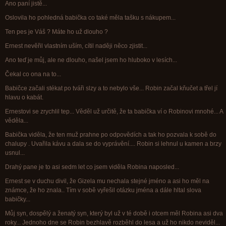
Ano paní jistě...
Oslovila ho pohledná babička co také měla tašku s nákupem...
Ten pes je Váš ? Máte ho už dlouho ?
Ernest nevěřil vlastním uším, cítil naději něco zjistit...
Ano teď je můj, ale ne dlouho, našel jsem ho hluboko v lesích...
Čekal co ona na to...
Babičce začali stékat po tváři slzy a to nebylo vše... Robin začal kňučet a třel jí
hlavu o kabát.
Ernestovi se zrychlil tep... Věděl už určitě, že ta babička ví o Robinovi mnohé... A
věděla...
Babička viděla, že ten muž prahne po odpovědích a tak ho pozvala k sobě do
chalupy . Uvařila kávu a dala se do vyprávění.... Robin si lehnul u kamen a brzy
usnul...
Drahý pane je to asi sedm let co jsem viděla Robina naposled...
Ernest se v duchu divil, že Gizela mu nechala stejné jméno a asi ho měl na
známce, že ho znala.. Tím v sobě vyřešil otázku jména a dále hltal slova
babičky...
Můj syn, dospělý a ženatý syn, který byl už v té době i otcem měl Robina asi dva
roky... Jednoho dne se Robin bezhlavě rozběhl do lesa a už ho nikdo neviděl...