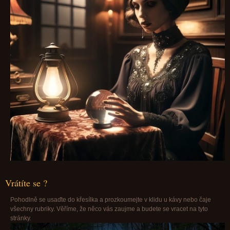
Vrátíte se ?
Pohodlně se usaďte do křesílka a prozkoumejte v klidu u kávy nebo čaje
všechny rubriky. Věříme, že něco vás zaujme a budete se vracet na tyto
stránky.