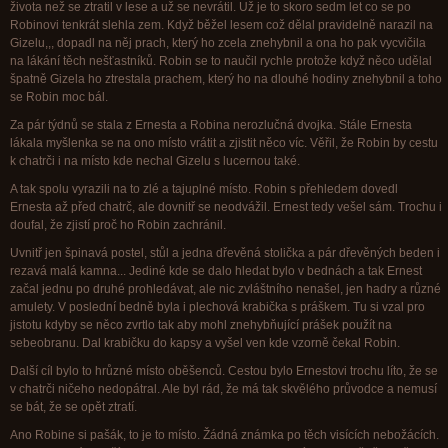
života než se ztratil v lese a už se nevrátil. Už je to skoro sedm let co se po
Robinovi tenkrát slehla zem. Když běžel lesem což dělal pravidelně narazil na
Gizelu,,, dopadl na něj prach, který ho zcela znehybnil a ona ho pak vycvičila
na lákání těch nešťastníků. Robin se to naučil rychle protože když něco udělal
špatně Gizela ho ztrestala prachem, který ho na dlouhé hodiny znehybnil a toho
se Robin moc bál.
Za pár týdnů se stala z Ernesta a Robina nerozlučná dvojka. Stále Ernesta
lákala myšlenka se na ono místo vrátit a zjistit něco víc. Věřil, že Robin by cestu
k chatrči i na místo kde nechal Gizelu s lucernou také.
A tak spolu vyrazili na to zlé a tajuplné místo. Robin s přehledem dovedl
Ernesta až před chatrč, ale dovnitř se neodvážil. Ernest tedy vešel sám. Trochu i
doufal, že zjistí proč ho Robin zachránil.
Uvnitř jen špinavá postel, stůl a jedna dřevěná stolička a pár dřevěných beden i
rezavá malá kamna... Jediné kde se dalo hledat bylo v bednách a tak Ernest
začal jednu po druhé prohledávat, ale nic zvláštního nenašel, jen hadry a různé
amulety. V poslední bedně byla i plechová krabička s práškem. Tu si vzal pro
jistotu kdyby se něco zvrtlo tak aby mohl znehybňující prášek použít na
sebeobranu. Dal krabičku do kapsy a vyšel ven kde vzorně čekal Robin.
Další cíl bylo to hrůzné místo oběšenců. Cestou bylo Ernestovi trochu líto, že se
v chatrči ničeho nedopátral. Ale byl rád, že má tak skvělého průvodce a nemusí
se bát, že se opět ztratí.
Ano Robine si pašák, to je to místo. Žádná známka po těch visících nebožácích.