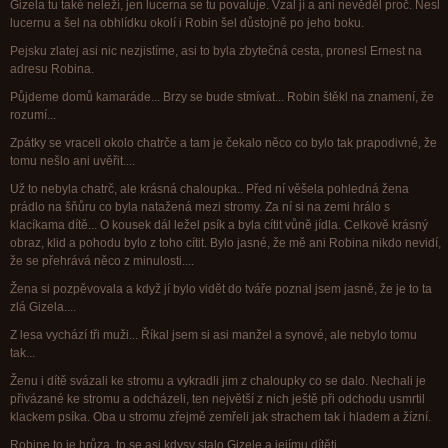
Gizela tu také neleží, jen lucerna se tu povaluje. Vzal jí a ani nevěděl proč. Nesl
lucernu a šel na obhlídku okolí i Robin šel důstojně po jeho boku.
Pejsku zlatej asi nic nezjistíme, asi to byla zbytečná cesta, pronesl Ernest na
adresu Robina.
Půjdeme domů kamaráde... Brzy se bude stmívat... Robin štěkl na znamení, že
rozumí...
Zpátky se vraceli okolo chatrče a tam je čekalo něco co bylo tak prapodivné, že
tomu nešlo ani uvěřit....
Už to nebyla chatrč, ale krásná chaloupka.. Před ní věšela pohledná žena
prádlo na šňůru co byla natažená mezi stromy. Za ní si na zemi hrálo s
klacíkama dítě... O kousek dál ležel psík a byla cítit vůně jídla. Celkově krásný
obraz, klid a pohodu bylo z toho cítit. Bylo jasné, že mě ani Robina nikdo nevidí,
že se přehrává něco z minulosti....
Žena si pozpěvovala a když jí bylo vidět do tváře poznal jsem jasně, že je to ta
zlá Gizela....
Z lesa vychází tři muži... Říkal jsem si asi manžel a synové, ale nebylo tomu
tak...
Ženu i dítě svázali ke stromu a vykradli jim z chaloupky co se dalo. Nechali je
přivázané ke stromu a odcházeli, ten největší z nich ještě při odchodu usmrtil
klackem psíka. Oba u stromu zřejmě zemřeli jak strachem tak i hladem a žízní.
Robine to je hrůza, to se asi kdysy stalo Gizele a jejímu dítěti...