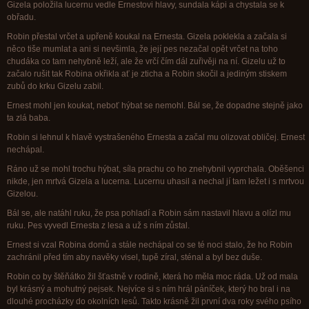
Gizela položila lucernu vedle Ernestovi hlavy, sundala kápi a chystala se k
obřadu.
Robin přestal vrčet a upřeně koukal na Ernesta. Gizela poklekla a začala si
něco tiše mumlat a ani si nevšimla, že její pes nezačal opět vrčet na toho
chudáka co tam nehybně leží, ale že vrčí čím dál zuřivěji na ní. Gizelu už to
začalo rušit tak Robina okřikla ať je zticha a Robin skočil a jediným stiskem
zubů do krku Gizelu zabil.
Ernest mohl jen koukat, neboť hýbat se nemohl. Bál se, že dopadne stejně jako
ta zlá baba.
Robin si lehnul k hlavě vystrašeného Ernesta a začal mu olizovat obličej. Ernest
nechápal.
Ráno už se mohl trochu hýbat, síla prachu co ho znehybnil vyprchala. Oběšenci
nikde, jen mrtvá Gizela a lucerna. Lucernu uhasil a nechal jí tam ležet i s mrtvou
Gizelou.
Bál se, ale natáhl ruku, že psa pohladí a Robin sám nastavil hlavu a olízl mu
ruku. Pes vyvedl Ernesta z lesa a už s ním zůstal.
Ernest si vzal Robina domů a stále nechápal co se té noci stalo, že ho Robin
zachránil před tím aby navěky visel, tupě zíral, sténal a byl bez duše.
Robin co by štěňátko žil šťastně v rodině, která ho měla moc ráda. Už od mala
byl krásný a mohutný pejsek. Nejvíce si s ním hrál páníček, který ho bral i na
dlouhé procházky do okolních lesů. Takto krásně žil první dva roky svého psího