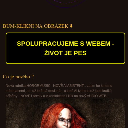
BUM-KLIKNI NA OBRÁZEK ⬇️
SPOLUPRACUJEME S WEBEM -
ŽIVOT JE PES
Co je nového ?
Nová rubrika HORORMUSIC.. NOVĚ AI ASISTENT... zatím ho krmíme
informacemi, ale už teď má dost info...a také AI tvorba což jsou krátké
příběhy... NOVĚ i archiv a v kontaktech i klik na nový AUDIO WEB....