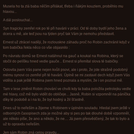
Musela ho ta zlá baba něčím přilákat, třeba i ňákým kouzlem, proběhlo mu
hlavou...
A dál poslouchal...
Syn tragicky zemřel rok po té při havárii v práci. Od té doby bydlí jeho žena a
dcera u mě, ale teď jsou na týden pryč tak Vám je nemohu představit.
Ernest už ztrácel naději, že rozlouskne záhadu proč ho Robin zachránil když v
tom babička řekla něco co vše objasnilo :
Po návratu domů se Ernest natáhnul na gauč a koukal na Robina, který se
stočil do pelíšku hned vedle gauče... Ernest si přemítal slova té babičky.
Oslovila jsem Vás pane nejen kvůli psovi, ale i proto, že jste strašně podobný
mému synovi co zemřel při té havárii. Úplně se mi zastavil dech když jsem Vás
viděla a pak ještě Robina jsem hned poznala a myslím, že i on poznal mě.
Tam v lese změnil Robin chování ve chvíli kdy ta baba položila petrolejku vedle
mé hlavy, což mě bylo vidět do obličeje... Jasně, Robin si vzpomněl na páníčka
díky té podobě a i na to, že byl hodný a žil šťastně.
Dnes už to neřeším a žijeme s Robinem v úplném souladu. Hledal jsem ještě v
odborných časopisech zda je možné aby si pes po tak dlouhé době vzpomněl,
ale někdo píše, že ano a někdo, že ne.... Já jsem přesvědčený, že tak to bylo a
už to opravdu neřeším.
Jen sám Robin zná celou pravdu...