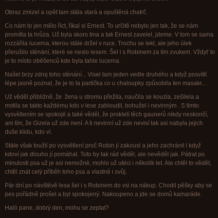
Obraz zmizel a opět tam stála stará a opuštěná chatrč.
Co nám to jen mělo říct, říkal si Ernest. To určitě nebylo jen tak, že se nám
promítla ta hrůza. Už byla skoro tma a tak Ernest zavelel, jdeme. V tom se sama
rozzářila lucerna, kterou stále držel v ruce. Trochu se lekl, ale jeho úlek
přerušilo sténání, které se neslo lesem. Šel i s Robinem za tím zvukem. Vždyť to
je to místo oběšenců kde byla tahle lucerna.
Našel brzy zdroj toho sténání... Visel tam jeden vedle druhého a když posvítil
lépe jasně poznal, že je to ta partička co u chaloupky způsobila ten masakr....
Už věděl přibližně, že žena u stromu přežila, naučila se kouzla, zešílela a
mstila se takto každému kdo v lese zabloudil, bohužel i nevinným . S tímto
vysvětlením se spokojil a také věděl, že prokletí těch gaunerů nikdy neskončí,
ani tím, že Gizela už zde není. A ti nevinní už zde nevisí tak asi nabyla jejich
duše klidu, kdo ví.
Stále však toužil po vysvětlení proč Robin jí zakousl a jeho zachránil i když
kdoví jak dlouho jí pomáhal. Toto by tak rád věděl, ale nevěděl jak. Pátrat po
minulosti psa už je asi nemožné, mohlo už utéci i několik let. Ale chtěl to vědět,
chtěl znát celý příběh toho psa a vlastně i svůj.
Pár dní po návštěvě lesa šel i s Robinem do vsi na nákup. Chodil pěšky aby se
pes pořádně prošel a byl spokojený. Nakoupeno a jde se domů kamaráde.
Haló pane, dobrý den, mohu se zeptat?