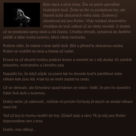
Byla stará a plná zloby. Žila se psem uprostřed
hlubokých lesů. Živila se tím co poskytoval les, ale
hlavně duše ztracených měla ráda. Dušemi jí
zásoboval její pes Robin. Vždy nalákal ztraceného
chudáka do lesů odkud už se nikdy nevrátil. O zbytek
už se postarala sama stará a zlá Gizela. Chodila ohnutá, zahalená do šedého
pláště a stále nosila lucernu, která nikdy nezhasla.
Robine cítím, že máme v lese další duši. Běž a přiveď tu ztracenou osobu.
Robin se rozběhl do lesa a hledal až našel.
Ernest se už dlouhé hodiny potácel lesem a nemohl se z něj dostat. Až zahlédl
krásného, mohutného a černého psa.
Napadlo ho, že když půjde za psem tak ho dovede buď k páníčkovi nebo
někam kde jsou lidi. A tak by se mohl zeptat na cestu.
Už se stmívalo, ale Ernestovi spadl kámen ze srdce. Viděl, že pes ho dovedl k
ňáké živé duši s lucernou.
Dobrý večer, já zabloudil,, můžete mi prosím říct kudy jít abych se dostal někam
mezi lidi.
Teď už bys to hochu nestihl do tmy. Zůstaň tady a ráno Tě já můj pes Robin
doprovodíme ven z lesa.
Dobře, moc děkuji...