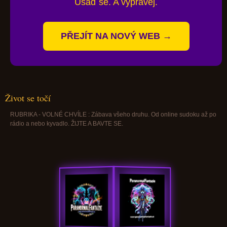
Usaď se. A vyprávěj.
PŘEJÍT NA NOVÝ WEB →
Život se točí
RUBRIKA - VOLNÉ CHVÍLE : Zábava všeho druhu. Od online sudoku až po
rádio a nebo kyvadlo. ŽIJTE A BAVTE SE.