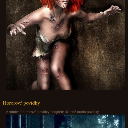
Hororové povídky
V rubrice " hororové povídky " najdete úžasné audio povídky.