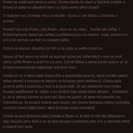
Robin se svalil pod strom a usnul. Gizela vlezla do staré a špinavé postele a
Ernest si ustlal na dřevěné lavici co stála venku před chatrčí.
V hluboké noci Ernesta něco probudilo. Gizela s ním třásla a žadonila o
pomoc.
Prosím Vás můj Robin, můj Robin, něco se mu stalo... Slyšíte jak naříká ?
Ernest opravdu slyšel jak naříká a poštěkává kus od chatrče. Vstal, promnul si
oči a šel pomalu ve tmě za zvukem nářku.
Gizela se pomalu ploužila za ním a na cestu si svítila lucernou.
Ernest už byl skoro na místě od kud byl slyšet psí nářek když v tom se proti
němu vyřítil Robin a svalil ho na zem. Zuřivě štěkal a dával jasně najevo ať se
Ernest neopovažuje vstát jinak ucítí jeho zuby.
Gizela už se k němu také doploužila a podzvedla lucernu, která osvítila okolní
větve stromů s provazy na kterých se houpalo plno oběšenců. Gizela dala
lucernu blíže k jednomu z nich a Ernest viděl, že ten oběšenec není mrtev.
Koukal nepřítomně do nikam a po chvilce bylo slyšet tiché sténání... Uvědomil
si, že to sténají všichni co tam visí. Bylo mu jasné, že takto má skončit i on.
Odhodlal se, že prudce vstane pes nepes, ale Gizela špinavou rukou rozhodila
nad jeho hlavu ňáký prach, který Ernesta zcela znehybnil.
Gizela se pod špinavou kápí usmála a říkala si, že teď už má vše připraveno
aby uloupila jeho duši a on se tam houpal s ostatními jako živý a zároveň mrtvý
a hlavně bez duše.