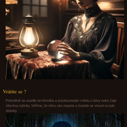
Vrátíte se ?
Pohodlně se usaďte do křesílka a prozkoumejte v klidu u kávy nebo čaje
všechny rubriky. Věříme, že něco vás zaujme a budete se vracet na tyto
stránky.