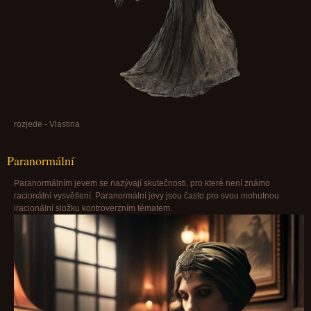
rozjede - Vlastina
Paranormální
Paranormálním jevem se nazývají skutečnosti, pro které není známo
racionální vysvětlení. Paranormální jevy jsou často pro svou mohutnou
iracionální složku kontroverzním tématem.