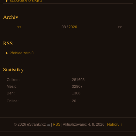
BLOGGER U KRBU
Archiv
<<
08 /
2026
>>
RSS
Přehled zdrojů
Statistiky
Celkem:
281698
Měsíc:
32807
Den:
1308
Online:
20
© 2026 eStránky.cz
|
RSS
|
Aktualizováno: 4. 8. 2026
|
Nahoru ↑