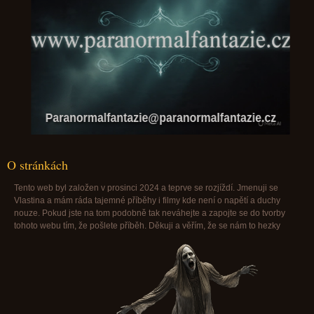
Paranormalfantazie@paranormalfantazie.cz
O stránkách
Tento web byl založen v prosinci 2024 a teprve se rozjíždí. Jmenuji se
Vlastina a mám ráda tajemné příběhy i filmy kde není o napětí a duchy
nouze. Pokud jste na tom podobně tak neváhejte a zapojte se do tvorby
tohoto webu tím, že pošlete příběh. Děkuji a věřím, že se nám to hezky