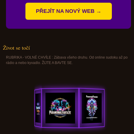
PŘEJÍT NA NOVÝ WEB →
Život se točí
RUBRIKA - VOLNÉ CHVÍLE : Zábava všeho druhu. Od online sudoku až po
rádio a nebo kyvadlo. ŽIJTE A BAVTE SE.