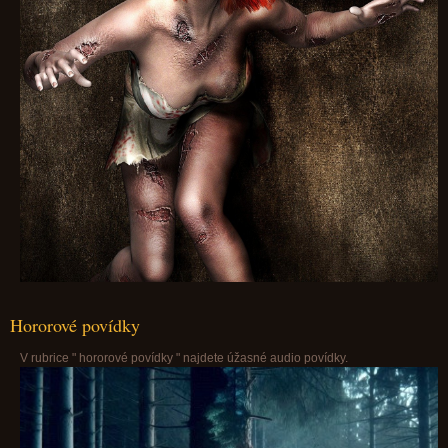
Hororové povídky
V rubrice " hororové povídky " najdete úžasné audio povídky.