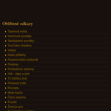
Oblíbené odkazy
Tajemná místa
Hororové povídky
Strašidelné povídky
YouTube Vlastina
Výlety
Naše příběhy
Paranormální dotazník
Pixabay
Pohlednice zdarma
Alík - vtipy a jiné
TV Déčko živě
Předveď zvíře
Recepty
Moje Audio
Čtení zdarma
Puzzle
Život je pes