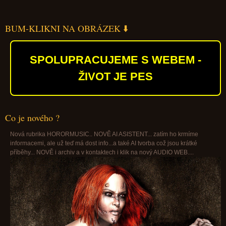
BUM-KLIKNI NA OBRÁZEK ⬇️
SPOLUPRACUJEME S WEBEM -
ŽIVOT JE PES
Co je nového ?
Nová rubrika HORORMUSIC.. NOVĚ AI ASISTENT... zatím ho krmíme
informacemi, ale už teď má dost info...a také AI tvorba což jsou krátké
příběhy... NOVĚ i archiv a v kontaktech i klik na nový AUDIO WEB....