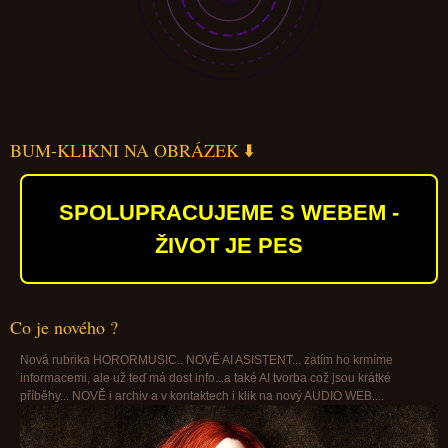
BUM-KLIKNI NA OBRÁZEK ⬇️
SPOLUPRACUJEME S WEBEM -
ŽIVOT JE PES
Co je nového ?
Nová rubrika HORORMUSIC.. NOVĚ AI ASISTENT... zatím ho krmíme
informacemi, ale už teď má dost info...a také AI tvorba což jsou krátké
příběhy... NOVĚ i archiv a v kontaktech i klik na nový AUDIO WEB....