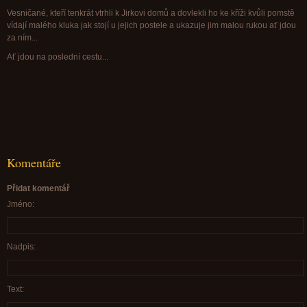
Vesničané, kteří tenkrát vtrhli k Jirkovi domů a dovlekli ho ke kříži kvůli pomstě
vídají malého kluka jak stojí u jejich postele a ukazuje jim malou rukou ať jdou
za ním...
Ať jdou na poslední cestu...
Komentáře
Přidat komentář
Jméno:
Nadpis:
Text: