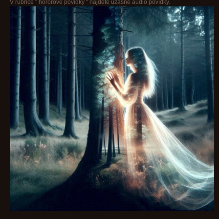
V rubrice " hororové povídky " najdete úžasné audio povídky.