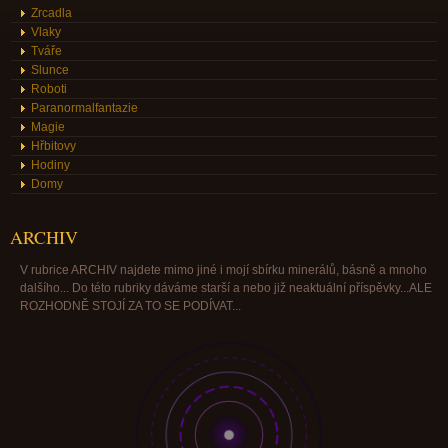
Zrcadla
Vlaky
Tváře
Slunce
Roboti
Paranormalfantazie
Magie
Hřbitovy
Hodiny
Domy
ARCHIV
V rubrice ARCHIV najdete mimo jiné i mojí sbírku minerálů, básně a mnoho
dalšího... Do této rubriky dáváme starší a nebo již neaktuální příspěvky...ALE
ROZHODNĚ STOJÍ ZA TO SE PODÍVAT...