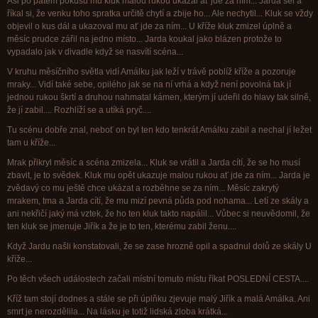
Asi po pátém pokusu mu kluk malou rukou ukázal ať jde za ním... Jarda šel a
říkal si, že venku toho spratka určitě chytí a zbije ho... Ale nechytil... Kluk se vždy
objevil o kus dál a ukazoval mu ať jde za ním... U kříže kluk zmizel úplně a
měsíc prudce zářil na jedno místo... Jarda koukal jako blázen protože to
vypadalo jak v divadle když se nasvítí scéna...
V kruhu měsíčního světla vidí Amálku jak leží v trávě poblíž kříže a pozoruje
mraky... Vidí také sebe, opilého jak se na ní vrhá a když není povolná tak jí
jednou rukou škrtí a druhou nahmatal kámen, kterým jí udeřil do hlavy tak silně,
že jí zabil.... Rozhlíží se a utíká pryč....
Tu scénu dobře znal, neboť on byl ten kdo tenkrát Amálku zabil a nechal jí ležet
tam u kříže...
Mrak přikryl měsíc a scéna zmizela... Kluk se vrátil a Jarda cítí, že se ho musí
zbavit, je to svědek. Kluk mu opět ukazuje malou rukou ať jde za ním... Jarda je
zvědavý co mu ještě chce ukázat a rozběhne se za ním... Měsíc zakrytý
mrakem, tma a Jarda cítí, že mu mizí pevná půda pod nohama... Letí ze skály a
ani nekřičí jaký má vztek, že ho ten kluk takto napálil... Vůbec si neuvědomil, že
ten kluk se jmenuje Jiřík a že je to ten, kterému zabil ženu....
Když Jardu našli konstatovali, že se zase hrozně opil a spadnul dolů ze skály U
kříže...
Po těch všech událostech začali místní tomuto místu říkat POSLEDNÍ CESTA....
Kříž tam stojí dodnes a stále se při úplňku zjevuje malý Jiřík a malá Amálka. Ani
smrt je nerozdělila... Na lásku je totiž lidská zloba krátká...