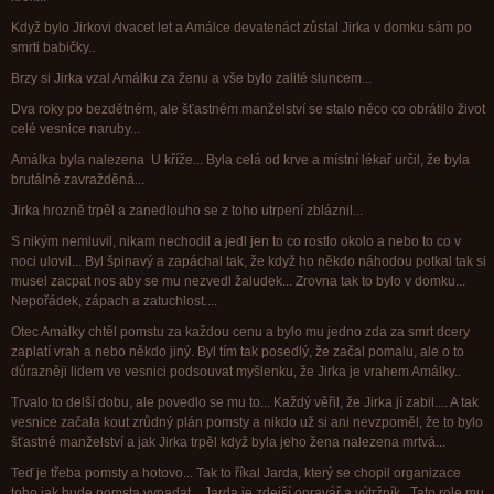
Když bylo Jirkovi dvacet let a Amálce devatenáct zůstal Jirka v domku sám po
smrti babičky..
Brzy si Jirka vzal Amálku za ženu a vše bylo zalité sluncem...
Dva roky po bezdětném, ale šťastném manželství se stalo něco co obrátilo život
celé vesnice naruby...
Amálka byla nalezena U kříže... Byla celá od krve a místní lékař určil, že byla
brutálně zavražděná...
Jirka hrozně trpěl a zanedlouho se z toho utrpení zbláznil...
S nikým nemluvil, nikam nechodil a jedl jen to co rostlo okolo a nebo to co v
noci ulovil... Byl špinavý a zapáchal tak, že když ho někdo náhodou potkal tak si
musel zacpat nos aby se mu nezvedl žaludek... Zrovna tak to bylo v domku...
Nepořádek, zápach a zatuchlost....
Otec Amálky chtěl pomstu za každou cenu a bylo mu jedno zda za smrt dcery
zaplatí vrah a nebo někdo jiný. Byl tím tak posedlý, že začal pomalu, ale o to
důrazněji lidem ve vesnici podsouvat myšlenku, že Jirka je vrahem Amálky..
Trvalo to delší dobu, ale povedlo se mu to... Každý věřil, že Jirka jí zabil.... A tak
vesnice začala kout zrůdný plán pomsty a nikdo už si ani nevzpoměl, že to bylo
šťastné manželství a jak Jirka trpěl když byla jeho žena nalezena mrtvá...
Teď je třeba pomsty a hotovo... Tak to říkal Jarda, který se chopil organizace
toho jak bude pomsta vypadat... Jarda je zdejší opravář a výtržník.. Tato role mu