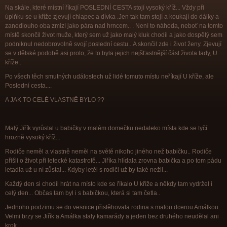
Na skále, které místní říkají POSLEDNÍ CESTA stojí vysoký kříž... Vždy při
úplňku se u kříže zjevují chlapec a dívka .Jen tak tam stojí a koukají do dálky a
zanedlouho oba zmizí jako pára nad hrncem.. . Není to náhoda, neboť na tomto
místě skončil život muže, který sem už jako malý kluk chodil a jako dospělý sem
podniknul nedobrovolně svojí poslední cestu...A skončil zde i život ženy. Zjevují
se v dětské podobě asi proto, že to byla jejich nejšťastnější část života tady, U
kříže..
Po všech těch smutných událostech už lidé tomuto místu neříkají U kříže, ale
Poslední cesta....
A JAK TO CELÉ VLASTNĚ BYLO ??
Malý Jiřík vyrůstal u babičky v malém domečku nedaleko místa kde se tyčí
hrozně vysoký kříž...
Rodiče neměl a vlastně neměl na světě nikoho jiného než babičku.. Rodiče
přišli o život při letecké katastrofě... Jiříka hlídala zrovna babička a po tom pádu
letadla už u ní zůstal... Kdyby letěl s rodiči už by také nežil...
Každý den si chodil hrát na místo kde se říkalo U kříže a někdy tam vydržel i
celý den... Občas tam byl i s babičkou, která si tam četla..
Jednoho podzimu se do vesnice přistěhovala rodina s malou dcerou Amálkou...
Velmi brzy se Jiřík a Amálka staly kamarády a jeden bez druhého neudělal ani
krok...