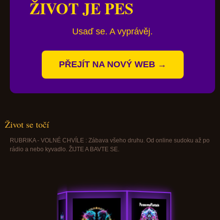
ŽIVOT JE PES
Usaď se. A vyprávěj.
PŘEJÍT NA NOVÝ WEB →
Život se točí
RUBRIKA - VOLNÉ CHVÍLE : Zábava všeho druhu. Od online sudoku až po
rádio a nebo kyvadlo. ŽIJTE A BAVTE SE.