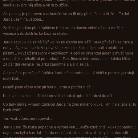
seděla jak pro něj ušitá a on si to užíval...
Akt pomsty je připraven a uskuteční se za tři dny při úplňku U kříže.... To dal
Jarda všem na vědomí...
Za tři dny hodinu před úplňkem k Jirkovi do domku vtrhlo několik mužů z
vesnice a dovlekli ho ke kříži na skále...
Jarda zatloukl do země čtyři kolíky ke kterým byl ležící Jirka přivázán za ruce a
nohy.... A jak tam tak ležel přivázán k zemi muži do něj kopali a mlátili ho
pěstmi... Když už byl skoro v bezvědomí a celý od krve vzal jeden z mužů vidle
a nebožáka několikrát probodnul.... Pak Jirkovo tělo zakopali nedaleko kříže....
Za pár dní vesnice na Jirku zapomněla a žilo se dál...
Asi o měsíc později při úplňku Jardu něco probudilo... A viděl u postele jak stojí
malý kluk...
Neměl jsem včera tolik pít řekl si Jarda a protřel si oči...
Kluk, ale nezmizel... Stále tam stál a koukal upřeně Jardovi do očí...
Co tady děláš, vypadni zakřičel Jarda na toho malého kluka... Ani nejsi zdejší, to
bych věděl..
Ten však vůbec nereagoval....
Jarda vstal, že kluka popadne a vyhodí ven... Jenže když chtěl kluka popadnout
najednou byl o kus dál... Jarda nechápal jak se dokázal tak rychle přemístit...