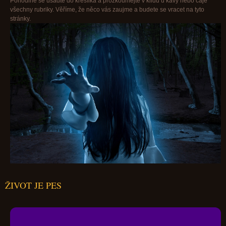
Pohodlně se usaďte do křesílka a prozkoumejte v klidu u kávy nebo čaje
všechny rubriky. Věříme, že něco vás zaujme a budete se vracet na tyto
stránky.
ŽIVOT JE PES