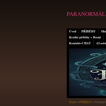
PARANORMÁLN
Úvod
PŘÍBĚHY
Min
Krátké příběhy + Básně
Kontakt+CHAT
AI asis
Úvod
»
PŘÍBĚHY
»
Pravda 