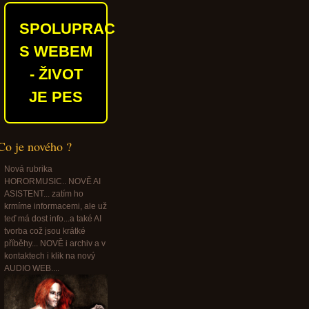
SPOLUPRACUJEME
S WEBEM
- ŽIVOT
JE PES
Co je nového ?
Nová rubrika
HORORMUSIC.. NOVĚ AI
ASISTENT... zatím ho
krmíme informacemi, ale už
teď má dost info...a také AI
tvorba což jsou krátké
příběhy... NOVĚ i archiv a v
kontaktech i klik na nový
AUDIO WEB....