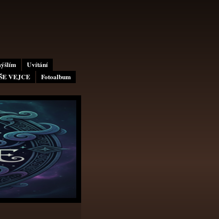
mýšlím
Uvítání
AŠE VEJCE
Fotoalbum