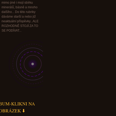
mimo jiné i mojí sbírku
minerálů, básně a mnoho
dalšího... Do této rubriky
dáváme starší a nebo již
neaktuální příspěvky...ALE
ROZHODNĚ STOJÍ ZA TO
SE PODÍVAT...
BUM-KLIKNI NA
OBRÁZEK ⬇️