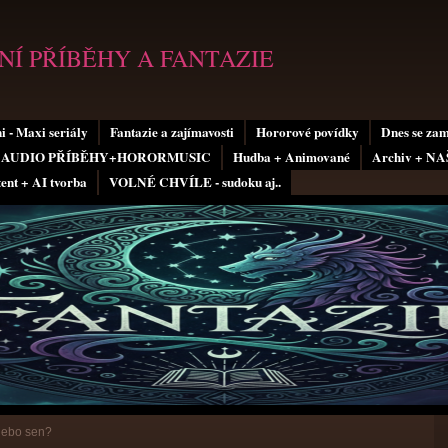
Í PŘÍBĚHY A FANTAZIE
i - Maxi seriály
Fantazie a zajímavosti
Hororové povídky
Dnes se za
AUDIO PŘÍBĚHY+HORORMUSIC
Hudba + Animované
Archiv + N
tent + AI tvorba
VOLNÉ CHVÍLE - sudoku aj..
nebo sen?