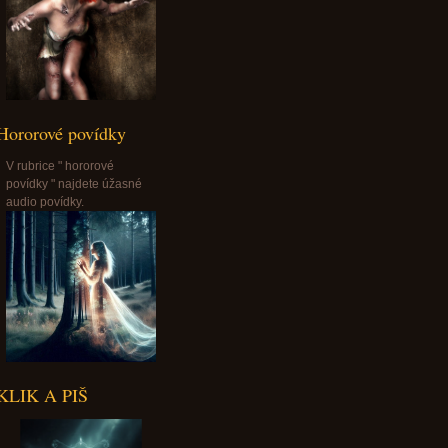
Hororové povídky
V rubrice " hororové
povídky " najdete úžasné
audio povídky.
KLIK A PIŠ