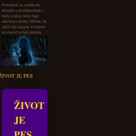
Pohodlně se usaďte do
křesílka a prozkoumejte v
klidu u kávy nebo čaje
všechny rubriky. Věříme, že
něco vás zaujme a budete
se vracet na tyto stránky.
ŽIVOT JE PES
ŽIVOT
JE
PES