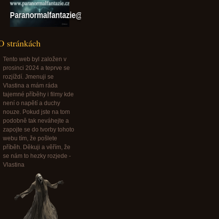
Paranormalfantazie@paranormalfantazie.cz
O stránkách
Tento web byl založen v
prosinci 2024 a teprve se
rozjíždí. Jmenuji se
Vlastina a mám ráda
tajemné příběhy i filmy kde
není o napětí a duchy
nouze. Pokud jste na tom
podobně tak neváhejte a
zapojte se do tvorby tohoto
webu tím, že pošlete
příběh. Děkuji a věřím, že
se nám to hezky rozjede -
Vlastina