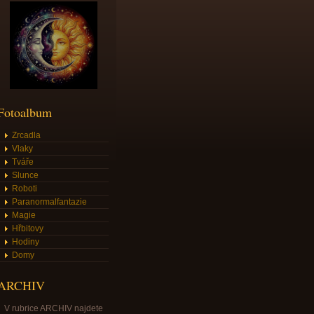
Fotoalbum
Zrcadla
Vlaky
Tváře
Slunce
Roboti
Paranormalfantazie
Magie
Hřbitovy
Hodiny
Domy
ARCHIV
V rubrice ARCHIV najdete