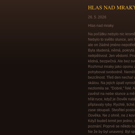
HLAS NAD MRAK
26. 5. 2026
Hlas nad mraky
Na počátku nebylo nic kromě 
Nebylo to světlo slunce, ani 
ale on žádné jméno nepotřebo
Byla studená, němá, pokrytá m
netrpělivost. Jen vědomí. Prv
klidná, bezpečná. Ale bez sv
Rozhrnul mraky jako oponu a 
pohybovat svobodně. Neměl tva
bezcílnost. Třetí den nechal 
skálou. Na jejich úpatí vyrost
nezlomila se. "Dobré," řekl. 
zavěsil na nebe slunce a měs
hřát ruce, když je člověk natá
připlavaly ryby. Rychlé, tiché,
zase stoupali. Stvořitel posl
člověka. Ne z ohně, ne z kovu
Když budeš krmit jen jedno, d
poznání. Poprvé se někdo na 
Ne že by byl unavený. Byl spo