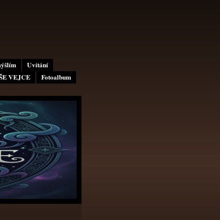
mýšlím
Uvítání
AŠE VEJCE
Fotoalbum