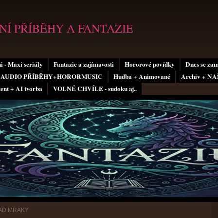
Í PŘÍBĚHY A FANTAZIE
i - Maxi seriály
Fantazie a zajímavosti
Hororové povídky
Dnes se za
AUDIO PŘÍBĚHY+HORORMUSIC
Hudba + Animované
Archiv + N
tent + AI tvorba
VOLNÉ CHVÍLE - sudoku aj..
AD MRAKY