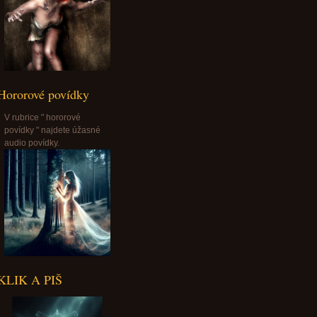
Hororové povídky
V rubrice " hororové
povídky " najdete úžasné
audio povídky.
KLIK A PIŠ