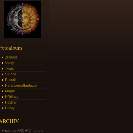
Fotoalbum
Zrcadla
Vlaky
Tváře
Slunce
Roboti
Paranormalfantazie
Magie
Hřbitovy
Hodiny
Domy
ARCHIV
V rubrice ARCHIV najdete