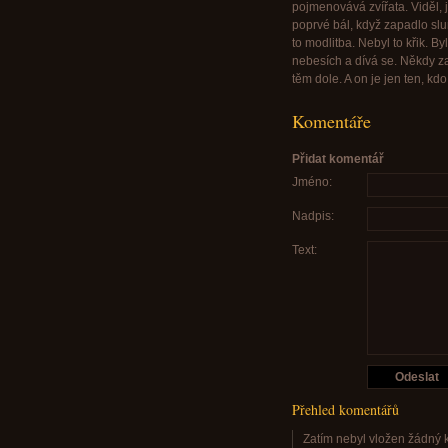
pojmenovává zvířata. Viděl, 
poprvé bál, když zapadlo slun
to modlitba. Nebyl to křik. By
nebesích a dívá se. Někdy za
těm dole. A on je jen ten, k
Komentáře
Přidat komentář
Jméno:
Nadpis:
Text:
Přehled komentářů
Zatím nebyl vložen žádný