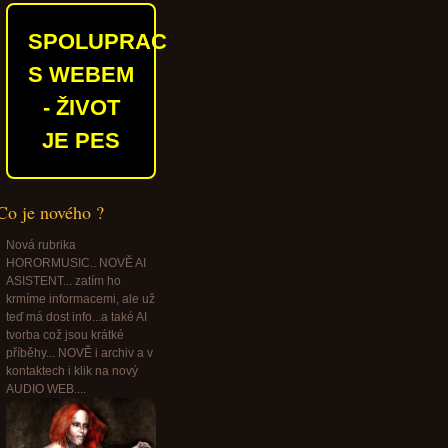
SPOLUPRACUJEME
S WEBEM
- ŽIVOT
JE PES
Co je nového ?
Nová rubrika
HORORMUSIC.. NOVĚ AI
ASISTENT... zatím ho
krmíme informacemi, ale už
teď má dost info...a také AI
tvorba což jsou krátké
příběhy... NOVĚ i archiv a v
kontaktech i klik na nový
AUDIO WEB....