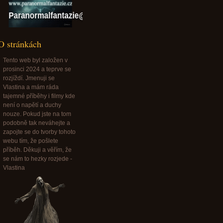
Paranormalfantazie@paranormalfantazie.cz
O stránkách
Tento web byl založen v
prosinci 2024 a teprve se
rozjíždí. Jmenuji se
Vlastina a mám ráda
tajemné příběhy i filmy kde
není o napětí a duchy
nouze. Pokud jste na tom
podobně tak neváhejte a
zapojte se do tvorby tohoto
webu tím, že pošlete
příběh. Děkuji a věřím, že
se nám to hezky rozjede -
Vlastina