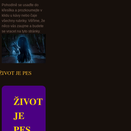
Pohodlně se usaďte do
křesílka a prozkoumejte v
klidu u kávy nebo čaje
všechny rubriky. Věříme, že
něco vás zaujme a budete
se vracet na tyto stránky.
ŽIVOT JE PES
ŽIVOT
JE
PES