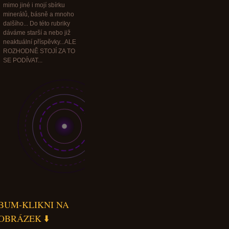
mimo jiné i mojí sbírku
minerálů, básně a mnoho
dalšího... Do této rubriky
dáváme starší a nebo již
neaktuální příspěvky...ALE
ROZHODNĚ STOJÍ ZA TO
SE PODÍVAT...
BUM-KLIKNI NA
OBRÁZEK ⬇️