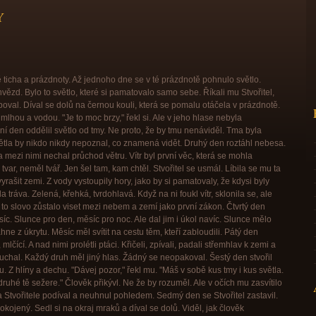
Y
ticha a prázdnoty. Až jednoho dne se v té prázdnotě pohnulo světlo.
hvězd. Bylo to světlo, které si pamatovalo samo sebe. Říkali mu Stvořitel,
val. Díval se dolů na černou kouli, která se pomalu otáčela v prázdnotě.
lhou a vodou. "Je to moc brzy," řekl si. Ale v jeho hlase nebyla
ní den oddělil světlo od tmy. Ne proto, že by tmu nenáviděl. Tma byla
ětla by nikdo nikdy nepoznal, co znamená vidět. Druhý den roztáhl nebesa.
mezi nimi nechal průchod větru. Vítr byl první věc, která se mohla
r, neměl tvář. Jen šel tam, kam chtěl. Stvořitel se usmál. Líbila se mu ta
vyrašit zemi. Z vody vystoupily hory, jako by si pamatovaly, že kdysi byly
la tráva. Zelená, křehká, tvrdohlavá. Když na ni foukl vítr, sklonila se, ale
A to slovo zůstalo viset mezi nebem a zemí jako první zákon. Čtvrtý den
íc. Slunce pro den, měsíc pro noc. Ale dal jim i úkol navíc. Slunce mělo
hne z úkrytu. Měsíc měl svítit na cestu těm, kteří zabloudili. Pátý den
 mlčící. A nad nimi prolétli ptáci. Křičeli, zpívali, padali střemhlav k zemi a
ouchal. Každý druh měl jiný hlas. Žádný se neopakoval. Šestý den stvořil
. Z hlíny a dechu. "Dávej pozor," řekl mu. "Máš v sobě kus tmy i kus světla.
ruhé tě sežere." Člověk přikývl. Ne že by rozuměl. Ale v očích mu zasvítilo
Stvořitele podíval a neuhnul pohledem. Sedmý den se Stvořitel zastavil.
kojený. Sedl si na okraj mraků a díval se dolů. Viděl, jak člověk