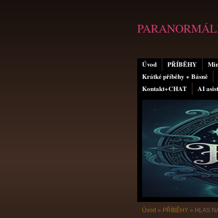
PARANORMÁLN
Úvod
PŘÍBĚHY
Min
Krátké příběhy + Básně
Kontakt+CHAT
AI asis
Úvod
»
PŘÍBĚHY
»
HLAS N