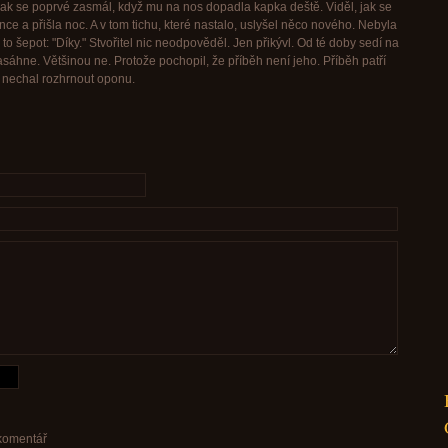
jak se poprvé zasmál, když mu na nos dopadla kapka deště. Viděl, jak se
ce a přišla noc. A v tom tichu, které nastalo, uslyšel něco nového. Nebyla
l to šepot: "Díky." Stvořitel nic neodpověděl. Jen přikývl. Od té doby sedí na
sáhne. Většinou ne. Protože pochopil, že příběh není jeho. Příběh patří
do nechal rozhrnout oponu.
 komentář