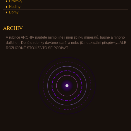
Hřbitovy
Hodiny
Domy
ARCHIV
V rubrice ARCHIV najdete mimo jiné i mojí sbírku minerálů, básně a mnoho
dalšího... Do této rubriky dáváme starší a nebo již neaktuální příspěvky...ALE
ROZHODNĚ STOJÍ ZA TO SE PODÍVAT...