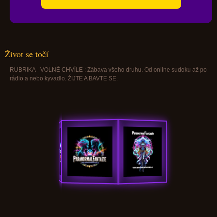
Život se točí
RUBRIKA - VOLNÉ CHVÍLE : Zábava všeho druhu. Od online sudoku až po
rádio a nebo kyvadlo. ŽIJTE A BAVTE SE.