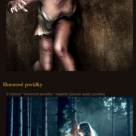
Hororové povídky
V rubrice " hororové povídky " najdete úžasné audio povídky.