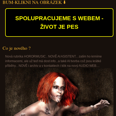
BUM-KLIKNI NA OBRÁZEK ⬇️
SPOLUPRACUJEME S WEBEM -
ŽIVOT JE PES
Co je nového ?
Nová rubrika HORORMUSIC.. NOVĚ AI ASISTENT... zatím ho krmíme
informacemi, ale už teď má dost info...a také AI tvorba což jsou krátké
příběhy... NOVĚ i archiv a v kontaktech i klik na nový AUDIO WEB....