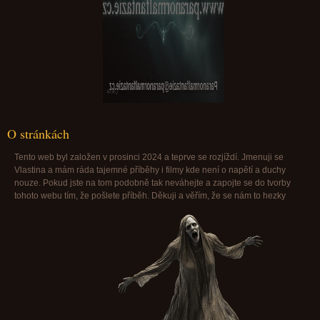
Paranormalfantazie@paranormalfantazie.cz
O stránkách
Tento web byl založen v prosinci 2024 a teprve se rozjíždí. Jmenuji se
Vlastina a mám ráda tajemné příběhy i filmy kde není o napětí a duchy
nouze. Pokud jste na tom podobně tak neváhejte a zapojte se do tvorby
tohoto webu tím, že pošlete příběh. Děkuji a věřím, že se nám to hezky