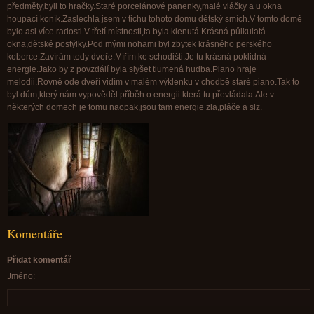
předměty,byli to hračky.Staré porcelánové panenky,malé vláčky a u okna
houpací koník.Zaslechla jsem v tichu tohoto domu dětský smích.V tomto domě
bylo asi více radosti.V třetí místnosti,ta byla klenutá.Krásná půlkulatá
okna,dětské postýlky.Pod mými nohami byl zbytek krásného perského
koberce.Zavírám tedy dveře.Mířím ke schodišti.Je tu krásná poklidná
energie.Jako by z povzdálí byla slyšet tlumená hudba.Piano hraje
melodii.Rovně ode dveří vidím v malém výklenku v chodbě staré piano.Tak to
byl dům,který nám vypověděl příběh o energii která tu převládala.Ale v
některých domech je tomu naopak,jsou tam energie zla,pláče a slz.
Komentáře
Přidat komentář
Jméno: