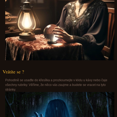
Vrátíte se ?
Pohodlně se usaďte do křesílka a prozkoumejte v klidu u kávy nebo čaje
všechny rubriky. Věříme, že něco vás zaujme a budete se vracet na tyto
stránky.