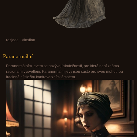
rozjede - Vlastina
Paranormální
Paranormálním jevem se nazývají skutečnosti, pro které není známo
racionální vysvětlení. Paranormální jevy jsou často pro svou mohutnou
iracionální složku kontroverzním tématem.