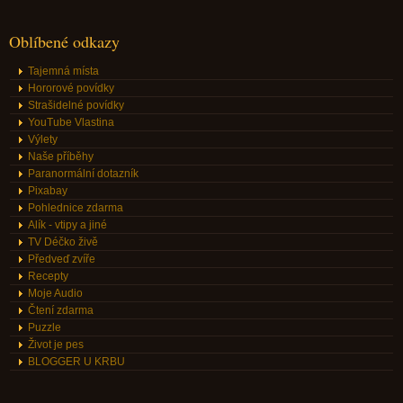
Oblíbené odkazy
Tajemná místa
Hororové povídky
Strašidelné povídky
YouTube Vlastina
Výlety
Naše příběhy
Paranormální dotazník
Pixabay
Pohlednice zdarma
Alík - vtipy a jiné
TV Déčko živě
Předveď zvíře
Recepty
Moje Audio
Čtení zdarma
Puzzle
Život je pes
BLOGGER U KRBU