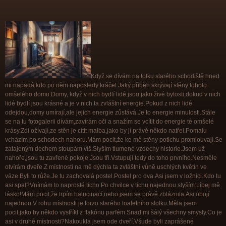
Když se dívám na fotku starého schodiště hned
mi napadá kdo po něm naposledy kráčel.Jaký příběh skrývají stěny tohoto
omšelého domu.Domy, když v nich bydlí lidé,jsou jako živé bytosti,dokud v nich
lidé bydlí jsou krásné a je v nich ta zvláštní energie.Pokud z nich lidé
odejdou,domy umírají,ale jejich energie zůstává.Je to energie minulosti.Stále
se na tu fotogalerii dívám,zavírám oči a snažím se vcítit do energie té omšelé
krásy.Zdi ožívají,ze stěn je cítit malba,jako by jí právě někdo natřel.Pomalu
vcházím po schodech nahoru.Mám pocit,že ke mě stěny potichu promlouvají.Se
zatajeným dechem stoupám víš.Slyším tlumené vzdechy historie.Jsem už
nahoře,jsou tu zavřené pokoje.Jsou tři.Vstupuji tedy do toho prvního.Nesměle
otvírám dveře.Z místnosti na mě dýchla ta zvláštní vůně uschlých květin ve
váze.Byli to růže.Je tu zachovalá postel.Postel pro dva.Asi jsem v ložnici.Kdo tu
asi spal?Vnímám to naprosté ticho.Po chvilce v tichu najednou slyším:Líbej mě
lásko!Mám pocit,že trpím halucinací,nebo jsem se právě zbláznila.Asi obojí
najednou.V rohu místnosti je torzo starého toaletního stolku.Měla jsem
pocit,jako by někdo vystříkl z flakónu parfém.Snad mi šálý všechny smysly.Co je
asi v druhé místnosti?Nakoukla jsem ode dveří.Všude byli zaprášené