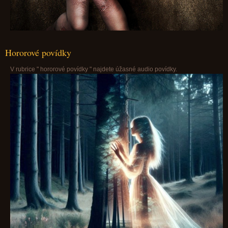
Hororové povídky
V rubrice " hororové povídky " najdete úžasné audio povídky.