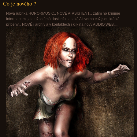
Co je nového ?
Nová rubrika HORORMUSIC.. NOVĚ AI ASISTENT... zatím ho krmíme
informacemi, ale už teď má dost info...a také AI tvorba což jsou krátké
příběhy... NOVĚ i archiv a v kontaktech i klik na nový AUDIO WEB....