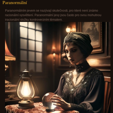
Paranormální
Paranormálním jevem se nazývají skutečnosti, pro které není známo
racionální vysvětlení. Paranormální jevy jsou často pro svou mohutnou
iracionální složku kontroverzním tématem.