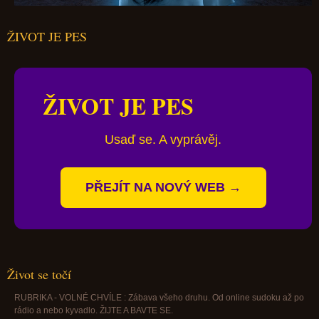
ŽIVOT JE PES
ŽIVOT JE PES
Usaď se. A vyprávěj.
PŘEJÍT NA NOVÝ WEB →
Život se točí
RUBRIKA - VOLNÉ CHVÍLE : Zábava všeho druhu. Od online sudoku až po
rádio a nebo kyvadlo. ŽIJTE A BAVTE SE.