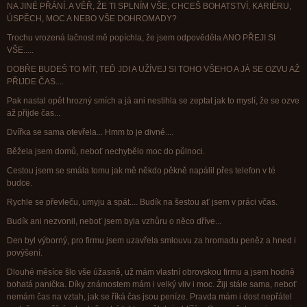
NA JINÉ PŘÁNÍ. A VĚŘ, ŽE TI SPLNÍM VŠE, CHCEŠ BOHATSTVÍ, KARIÉRU,
ÚSPĚCH, MOC A NEBO VŠE DOHROMADY?
Trochu vrozená lačnost mě popíchla, že jsem odpověděla ANO PŘEJI SI
VŠE.....
DOBŘE BUDEŠ TO MÍT, TEĎ JDI A UŽÍVEJ SI TOHO VŠEHO A JÁ SE OZVU AŽ
PŘIJDE ČAS....
Pak nastal opět hrozný smích a já ani nestihla se zeptat jak to myslí, že se ozve
až přijde čas...
Dvířka se sama otevřela... Hmm to je divné....
Běžela jsem domů, neboť nechybělo moc do půlnoci.
Cestou jsem se smála tomu jak mě někdo pěkně napálil přes telefon v té
budce.
Rychle se převleču, umyju a spát.... Budík na šestou ať jsem v práci včas.
Budík ani nezvonil, neboť jsem byla vzhůru o něco dříve...
Den byl výborný, pro firmu jsem uzavřela smlouvu za hromadu peněz a hned i
povýšení.
Dlouhé měsíce šlo vše úžasně, už mám vlastní obrovskou firmu a jsem hodně
bohatá panička. Díky známostem mám i velký vliv i moc. Žiji stále sama, neboť
nemám čas na vztah, jak se říká čas jsou peníze. Pravda mám i dost nepřátel