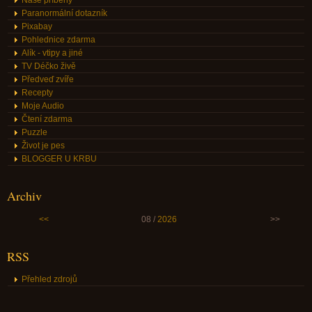
Naše příběhy
Paranormální dotazník
Pixabay
Pohlednice zdarma
Alík - vtipy a jiné
TV Déčko živě
Předveď zvíře
Recepty
Moje Audio
Čtení zdarma
Puzzle
Život je pes
BLOGGER U KRBU
Archiv
<<
08 /
2026
>>
RSS
Přehled zdrojů