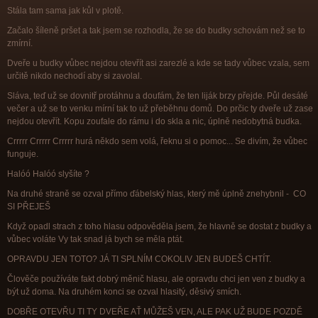
Stála tam sama jak kůl v plotě.
Začalo šíleně pršet a tak jsem se rozhodla, že se do budky schovám než se to
zmírní.
Dveře u budky vůbec nejdou otevřít asi zarezlé a kde se tady vůbec vzala, sem
určitě nikdo nechodí aby si zavolal.
Sláva, teď už se dovnitř protáhnu a doufám, že ten liják brzy přejde. Půl desáté
večer a už se to venku mírní tak to už přeběhnu domů. Do prčic ty dveře už zase
nejdou otevřít. Kopu zoufale do rámu i do skla a nic, úplně nedobytná budka.
Crrrrr Crrrrr Crrrrr hurá někdo sem volá, řeknu si o pomoc... Se divím, že vůbec
funguje.
Halóó Halóó slyšíte ?
Na druhé straně se ozval přímo ďábelský hlas, který mě úplně znehybnil - CO
SI PŘEJEŠ
Když opadl strach z toho hlasu odpověděla jsem, že hlavně se dostat z budky a
vůbec voláte Vy tak snad já bych se měla ptát.
OPRAVDU JEN TOTO? JÁ TI SPLNÍM COKOLIV JEN BUDEŠ CHTÍT.
Člověče používáte fakt dobrý měnič hlasu, ale opravdu chci jen ven z budky a
být už doma. Na druhém konci se ozval hlasitý, děsivý smích.
DOBŘE OTEVŘU TI TY DVEŘE AŤ MŮŽEŠ VEN, ALE PAK UŽ BUDE POZDĚ