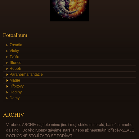
Fotoalbum
Zrcadla
Vlaky
Tváře
Slunce
Roboti
Paranormalfantazie
Magie
Hřbitovy
Hodiny
Domy
ARCHIV
V rubrice ARCHIV najdete mimo jiné i mojí sbírku minerálů, básně a mnoho
dalšího... Do této rubriky dáváme starší a nebo již neaktuální příspěvky...ALE
ROZHODNĚ STOJÍ ZA TO SE PODÍVAT...