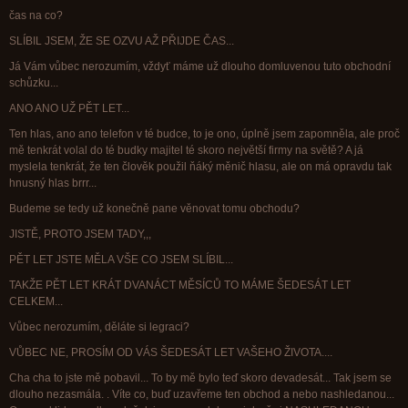
čas na co?
SLÍBIL JSEM, ŽE SE OZVU AŽ PŘIJDE ČAS...
Já Vám vůbec nerozumím, vždyť máme už dlouho domluvenou tuto obchodní
schůzku...
ANO ANO UŽ PĚT LET...
Ten hlas, ano ano telefon v té budce, to je ono, úplně jsem zapomněla, ale proč
mě tenkrát volal do té budky majitel té skoro největší firmy na světě? A já
myslela tenkrát, že ten člověk použil ňáký měnič hlasu, ale on má opravdu tak
hnusný hlas brrr...
Budeme se tedy už konečně pane věnovat tomu obchodu?
JISTĚ, PROTO JSEM TADY,,,
PĚT LET JSTE MĚLA VŠE CO JSEM SLÍBIL...
TAKŽE PĚT LET KRÁT DVANÁCT MĚSÍCŮ TO MÁME ŠEDESÁT LET
CELKEM...
Vůbec nerozumím, děláte si legraci?
VŮBEC NE, PROSÍM OD VÁS ŠEDESÁT LET VAŠEHO ŽIVOTA....
Cha cha to jste mě pobavil... To by mě bylo teď skoro devadesát... Tak jsem se
dlouho nezasmála. . Víte co, buď uzavřeme ten obchod a nebo nashledanou...