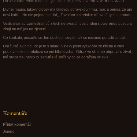
On se v klidu zvedl a odešel, jen zamumlal mezi dveřmi NASHLEDANOU...
Divnej magor, takový člověk má takovou obrovskou firmu, moc a peněz, že ani
neví kolik... No nic pojedeme dál,,, Zavolám sekretářce ať svolá rychle poradu..
Vešlo dvanáct zaměstnanců z těch nejvyšších pozic, stojí s otevřenou pusou a
zírají na mě jak na zjevení...
Co koukáte, posaďte se, ten obchod nevyšel tak se musíme poradit co dál...
Oni čumí jak blbci, co je to s nima? Vzteky jsem vyskočila ze křesla a chci
pootevřít okno prototože se mě blbě dýchá.. Odraz ve skle mě připravil o život,,,
mé srdce neuneslo to leknutí z té stařeny co se odrážela ve skle.
Komentáře
Přidat komentář
Jméno: