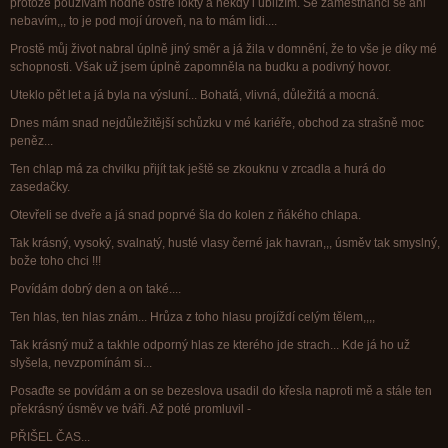
protože používám hodně ostré lokty a někdy i ublížím. Se zaměstnanci se ani
nebavím,,, to je pod mojí úroveň, na to mám lidi....
Prostě můj život nabral úplně jiný směr a já žila v domnění, že to vše je díky mé
schopnosti. Však už jsem úplně zapomněla na budku a podivný hovor.
Uteklo pět let a já byla na výsluní... Bohatá, vlivná, důležitá a mocná.
Dnes mám snad nejdůležitější schůzku v mé kariéře, obchod za strašně moc
peněz...
Ten chlap má za chvilku přijít tak ještě se zkouknu v zrcadla a hurá do
zasedačky.
Otevřeli se dveře a já snad poprvé šla do kolen z ňákého chlapa.
Tak krásný, vysoký, svalnatý, husté vlasy černé jak havran,,, úsměv tak smyslný,
bože toho chci !!!
Povídám dobrý den a on také....
Ten hlas, ten hlas znám... Hrůza z toho hlasu projíždí celým tělem,,,,
Tak krásný muž a takhle odporný hlas ze kterého jde strach... Kde já ho už
slyšela, nevzpomínám si...
Posaďte se povídám a on se bezeslova usadil do křesla naproti mě a stále ten
překrásný úsměv ve tváři. Až poté promluvil -
PŘIŠEL ČAS...